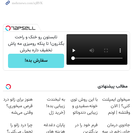
تابستون رو خنک و راحت
بگذرون! تا پنکه رومیزی مه پاش
تخفیف داره بخرش
سفارش بده!
مطالب پیشنهادی
میخوای ایمپلنت
با این روش توی
به لبخندت
هنوز برای زانو درد
کنی؟ | الان
خونه،سفیدی و
زیبایی بده!
قرص میخوری؟
وقتشه | اونم
زیبایی دندوناتو
(خرید ژل
وقتی می‌شه
فقط با ۲۵
برگردون
سفیدکننده
بدون عمل
جادوی درمان
فرم خود را در
پایان دغدغه
چرا درد زانو را
میلیون تومان!!!
(40%off)
دندان
درمانش کرد؟؟؟؟
جای زخم در سه
بزرگترین
هزینه های
تحمل می‌کنی؟
با40%تخفیف)