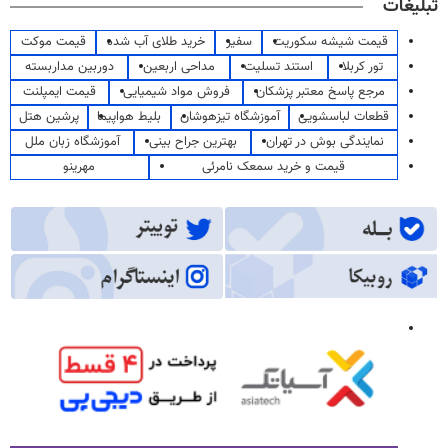
تبلیغات
قیمت شیشه سکوریت
سفیر
خرید طلای آب شده
قیمت موکت
تور کربلا
استند تسلیت
مداحی اربعین
دوربین مداربسته
مرجع پاسخ معتبر پزشکان
فروش مواد شیمیایی
قیمت ایمپلنت
قطعات لباسشویی
آموزشگاه تیزهوشان
بلیط هواپیما
پرشین هتل
نمایندگی بوش در تهران
بهترین جراح بینی
آموزشگاه زبان ملل
قیمت و خرید سمعک نامرئی
مهرینو