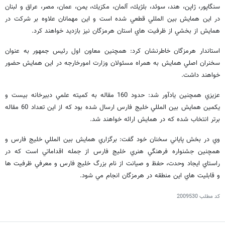
سنگاپور، ژاپن، هند، سوئد، بلژيك، آلمان، مكزيك، يمن، عمان، مصر، عراق و لبنان
در اين همايش بين المللي قطعي شده است و اين مهمانان علاوه بر شركت در
همايش از بخشي از ظرفيت هاي استان هرمزگان نيز بازديد خواهند كرد.
استاندار هرمزگان خاطرنشان كرد: همچنين معاون اول رئيس جمهور به عنوان
سخنران اصلي همايش به همراه مسئولان وزارت امورخارجه در اين همايش حضور
خواهند داشت.
عزيزي همچنين يادآور شد: حدود 160 مقاله به كميته علمي دبيرخانه بيست و
يكمين همايش بين المللي خليج فارس ارسال شده بود كه از اين تعداد 60 مقاله
برتر انتخاب شده كه در همايش ارائه خواهند شد.
وي در بخش پاياني سخنان خود گفت: برگزاري همايش بين المللي خليج فارس و
همچنين جشنواره فرهنگي هنري خليج فارس از جمله اقداماتي است كه در
راستاي ايجاد وحدت، حفظ و صيانت از نام بزرگ خليج فارس و معرفي ظرفيت ها
و قابليت هاي اين منطقه در هرمزگان انجام مي شود.
کد مطلب
2009530