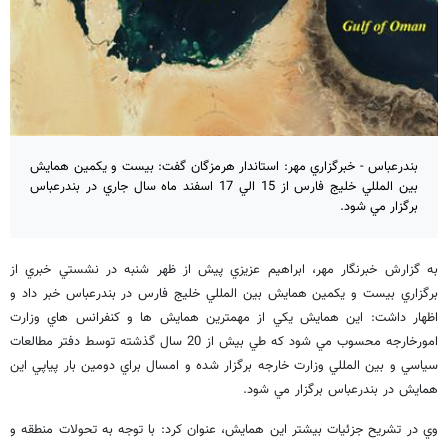
بندرعباس - خبرگزاري مهر:‌ استاندار هرمزگان گفت: بيست و يكمين همايش
بين المللي خليج فارس از 15 الي 17 اسفند ماه سال جاري در بندرعباس
برگزار مي شود.
به گزارش خبرنگار مهر، ابراهيم عزيزي پيش از ظهر شنبه در نشستي خبري از
برگزاري بيست و يكمين همايش بين المللي خليج فارس در بندرعباس خبر داد و
اظهار داشت: اين همايش يكي از مهمترين همايش ها و كنفرانس هاي وزارت
امورخارجه محسوب مي شود كه طي بيش از 20 سال گذشته توسط دفتر مطالعات
سياسي و بين المللي وزارت خارجه برگزار شده و امسال براي دومين بار پياپي اين
همايش در بندرعباس برگزار مي شود.
وي در تشريح جزئيات بيشتر اين همايش، عنوان كرد: با توجه به تحولات منطقه و