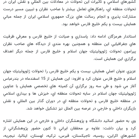
كشورهاي اسلامي و تاثيرات اين تحولات در معادلات بين المللي و نقش ايران در
تحولات منطقه اي، راهكارهاي تعامل بيشتر با صاحب نظران و تبيين مسير درست
مشاركت پذيري و انجام رسالت هاي بزرگ حمهوري اسلامي ايران از جمله مباني
همايش بيست و يكم خليج فارس خواهد بود.
استاندار هرمزگان ادامه داد: پاسداري و صيانت از خليج فارس و معرفي ظرفيت
هاي جغرافيايي اين منطقه و همچنين بهره مندي از ديدگاه هاي صاحب نظران
پيرامون تحولات ژئوپوليتيك جهان اسلام و خليج فارس از جمله ديگر اهداف
برگزاري اين همايش است.
عزيزي عنوان اصلي همايش بيست و يكم خليج فارس را تحولات ژئوپوليتيك جهان
اسلام و خليج فارس عنوان كرد و افزود: اين همايش از 15 اسفندماه در بندرعباس
آغاز مي شود و طي سه روز برگزاري آن كميته هاي تخصصي همايش با عناوين
ژئوپوليتيك جهان اسلام در سايه تحولات منطقه اي، خيزش ها و بيداري اسلامي
در منطقه خليج فارس و تحولات منطقه اي در دوران گذار بين المللي و نقش
بازيگران داخلي و خارجي در عرصه بين الملل نيز تشكيل خواهد شد.
وي به حضور اساتيد دانشگاه و پژوهشگران داخلي و خارجي در اين همايش اشاره
كرد و بيان داشت: علاوه بر محققان ايراني تا كنون حضور پژوهشگراني از
كشورهاي اكراين، روسيه، تاجيكستان، قبرس، تركيه، لهستان، ايتاليا، نيجريه،