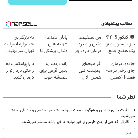
مطالب پیشنهادی
🎓 کنکور ۱۴۰5؟
من نمیفهمم
پایان دغدغه
به بزرگترین
ماز تابستون و تو
وقتی زانو درد
هزینه های
جشنواره ایمپلنت
یک هفتع جمع
درمان داره، چرا
دندان پزشکی با
تهران سر بزنید !
میکنه 🏆
دردش رو داری
پک سفید کننده
| فقط ۲۵
جادوی درمان
اگر میخوای
زانو دردت رو
با زاپیامکس، به
تحمل میکنی؟❗
خانگی
میلیون !
جای زخم در سه
ایمپلنت کنی
بدون قرص برای
راحتی درد زانو را
هفته! (همین
همین الان
همیشه خوب
درمان کنید!
حالا رایگان
وقتشه | فقط با
کن! (قدم اول،
صحبت کنید)
۲۵ میلیون
پرسش‌نامه)
نظر شما
تومان!!!
نظرات حاوی توهین و هرگونه نسبت ناروا به اشخاص حقیقی و حقوقی منتشر
نمی‌شود.
نظراتی که غیر از زبان فارسی یا غیر مرتبط با خبر باشد منتشر نمی‌شود.