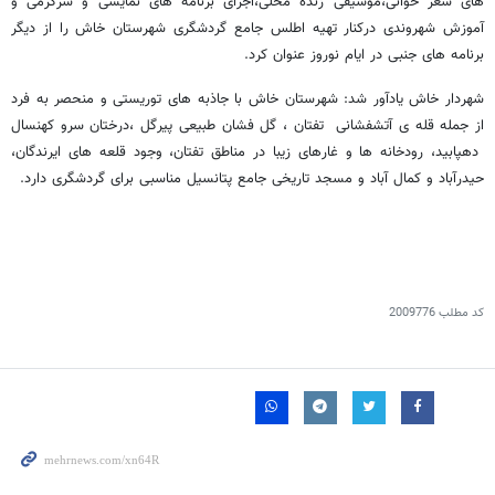
های شعر خوانی،موسیقی زنده محلی،اجرای برنامه های نمایشی و سرگرمی و
آموزش شهروندی درکنار تهیه اطلس جامع گردشگری شهرستان خاش را از دیگر
برنامه های جنبی در ایام نوروز عنوان کرد.
شهردار خاش یادآور شد: شهرستان خاش با جاذبه های توریستی و منحصر به فرد
از جمله قله ی آتشفشانی تفتان ، گل فشان طبیعی پیرگل ،درختان سرو کهنسال
دهپابید، رودخانه ها و غارهای زیبا در مناطق تفتان، وجود قلعه های ایرندگان،
حیدرآباد و کمال آباد و مسجد تاریخی جامع پتانسیل مناسبی برای گردشگری دارد.
کد مطلب
2009776