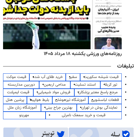
روزنامه‌های ورزشی یکشنبه ۱۸ مرداد ۱۴۰۵
تبلیغات
قیمت شیشه سکوریت
سفیر
خرید طلای آب شده
قیمت موکت
تور کربلا
استند تسلیت
مداحی اربعین
دوربین مداربسته
مرجع پاسخ معتبر پزشکان
فروش مواد شیمیایی
قیمت ایمپلنت
قطعات لباسشویی
آموزشگاه تیزهوشان
بلیط هواپیما
پرشین هتل
نمایندگی بوش در تهران
بهترین جراح بینی
آموزشگاه زبان ملل
قیمت و خرید سمعک نامرئی
مهرینو