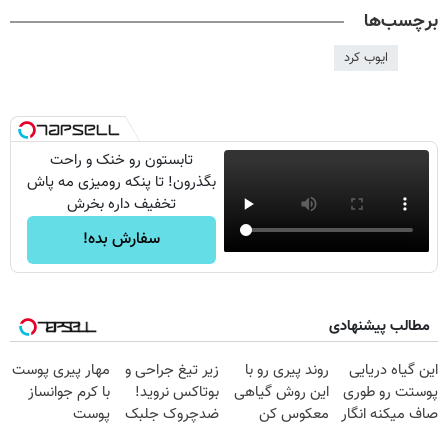
برچسب‌ها
ایوب کرد
تابستون رو خنک و راحت
بگذرون! تا پنکه رومیزی مه پاش
تخفیف داره بخرش
سفارش بده!
مطالب پیشنهادی
این گیاه دریایی
روند پیری رو با
زیر تیغ جراحی و
مهار پیری پوست
پوستت رو طوری
این روش گیاهی
بوتاکس نروید!
با کرم جوانساز
صاف میکنه انگار
معکوس کن
ضدچروک جلبک
پوست
20سال جوون
با40%تخفیف
آلمانی(تخفیف