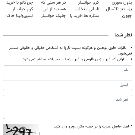
بدون سوزن
کرم جوانساز
در هر سنی که
چروکاتو با خرید
شدی🔥
ویژه تا امشب)
پوستتو 10سال
آلمانی انتخاب
هستید از این
کرم جوانساز
جوون
ستاره ها!خرید با
جلبک جوانساز
اسپیرولینا خاک
کن50%تخفیف
تخفیف
غافل نشوید!
یکسان کن!کلیک
پاییزی
40%تخفیف
جهت خرید
نظر شما
نظرات حاوی توهین و هرگونه نسبت ناروا به اشخاص حقیقی و حقوقی منتشر
نمی‌شود.
نظراتی که غیر از زبان فارسی یا غیر مرتبط با خبر باشد منتشر نمی‌شود.
*
لطفا حاصل عبارت را در جعبه متن روبرو وارد کنید