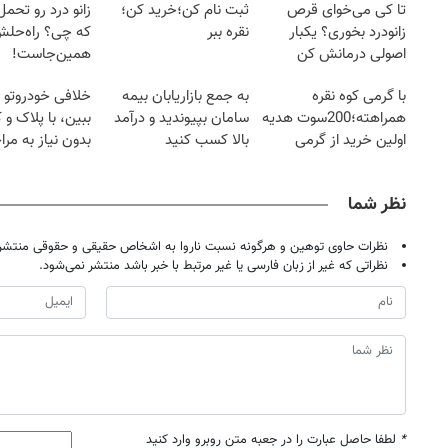
تا کی می‌خوای قرص
ثبت نام کن؛خرید کن؛
زانو درد رو تحم
زانودرد بخوری؟ یکبار
نقره ببر
که چی؟ راه‌حل
اصولی درمانش کن
همین‌جاست!
با گرمی کوه نقره
به جمع بازاریابان بیمه
خلافی خودروتو ا
همراهته؛200سوت هدیه
سامان بپیوندید و درآمد
ببین، با پلاک و 
اولین خرید از گرمی
بالا کسب کنید
بدون نیاز به مرا
حضوری
نظر شما
نظرات حاوی توهین و هرگونه نسبت ناروا به اشخاص حقیقی و حقوقی منتشر 
نظراتی که غیر از زبان فارسی یا غیر مرتبط با خبر باشد منتشر نمی‌شود.
*
لطفا حاصل عبارت را در جعبه متن روبرو وارد کنید