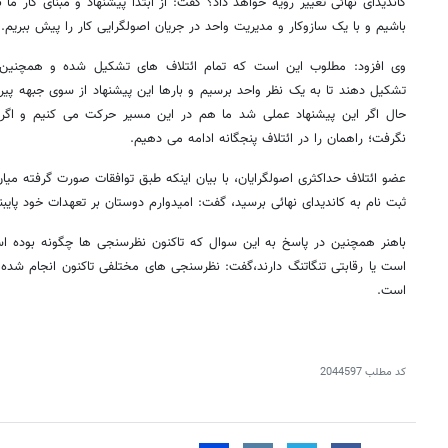
کاندیدای نهائی تغییر رویه خواهد داد؟ گفت: از ابتدا پیشنهاد و مبنای کار ما
باشیم و با یک سازوکار و مدیریت واحد در جریان اصولگرایی کار را پیش ببریم.
وی افزود: مطلوب این است که تمام ائتلاف های تشکیل شده و همچنین 
تشکیل دهند تا به یک نظر واحد برسیم و بارها این پیشنهاد از سوی جبهه پ
حال اگر این پیشنهاد عملی شد ما هم در این مسیر حرکت می کنیم و اگ
نگرفت؛ راهمان را در ائتلاف پنجگانه ادامه می دهیم.
عضو ائتلاف حداکثری اصولگرایان، با بیان اینکه طبق توافقات صورت گرفته میان
ثبت نام به کاندیدای نهائی برسید، گفت: امیدوارم دوستان بر تعهدات خود پایبن
باهنر همچنین در پاسخ به این سوال که تاکنون نظرسنجی ها چگونه بوده اس
است یا رقابتی تنگاتنگ دارند،گفت: نظرسنجی های مختلفی تاکنون انجام شده 
است.
کد مطلب
2044597