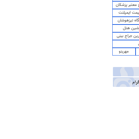
معتبر پزشکان
مت ایمپلنت
اه تیزهوشان
شین هتل
رین جراح بینی
مهرینو