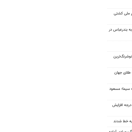
م ملی کشتی
به بندرعباس در
وشرنگ‌ترین
 طلای جهان
ه سیما؛ مسعود
ای هوا در خراسان رضوی ۴ درجه افزایش
به خط شدند
گ پهپادی آماده