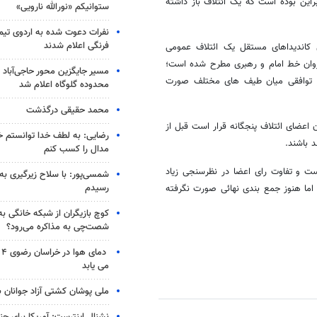
 براین بوده است که یک ائتلاف باز داشته
ستوانیکم «نورالله نارویی»
نفرات دعوت شده به اردوی تی
فرنگی اعلام شدند
کاندیداهای مستقل یک ائتلاف عمومی
یروان خط امام و رهبری مطرح شده است؛
مسیر جایگزین محور حاجی‌آباد 
ر توافقی میان طیف های مختلف صورت
محدوده گلوگاه اعلام شد
محمد حقیقی درگذشت
 اعضای ائتلاف پنجگانه قرار است قبل از
رضایی: به لطف خدا توانستم خ
د باشند.
مدال را کسب کنم
ت و تفاوت رای اعضا در نظرسنجی زیاد
شمسی‌پور: با سلاح زیرگیری به
رسیدم
اما هنوز جمع بندی نهائی صورت نگرفته
کوچ بازیگران از شبکه خانگی ب
شصت‌چی به مذاکره می‌رود؟
دم
می یابد
ملی پوشان کشتی آزاد جوانان 
نشنال اینترست: آمریکا برای جن