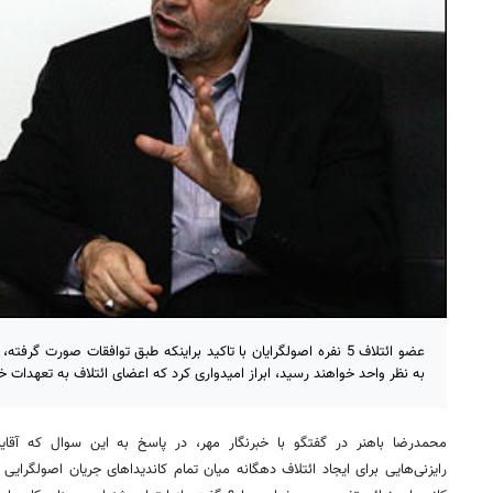
عضو ائتلاف 5 نفره اصولگرایان با تاکید براینکه طبق توافقات صورت گر
به نظر واحد خواهند رسید، ابراز امیدواری کرد که اعضای ائتلاف به تعهدات خود
محمدرضا باهنر در گفتگو با خبرنگار مهر، در پاسخ به این سوال که آقای
رایزنی‌هایی برای ایجاد ائتلاف دهگانه میان تمام کاندیداهای جریان اصولگرایی دا