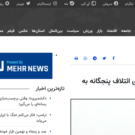
تلگرام
سروش
آی گپ
بله
اینستاگرام
توییتر
روبی
جامعه
اقتصاد
بازار
ورزش
سیاست
بین‌الملل
استان‌ها
عکس
فیلم
مج
ائتلاف پنجگانه به
تازه‌ترین اخبار
«کشمیری»؛ وقتی برچسب‌سازی
رسانه‌ای را می‌گیرد
ترامپ: فکر می‌کنم جنگ با ایران
می‌یابد
صد و پنجاه و نهمین قرار خون