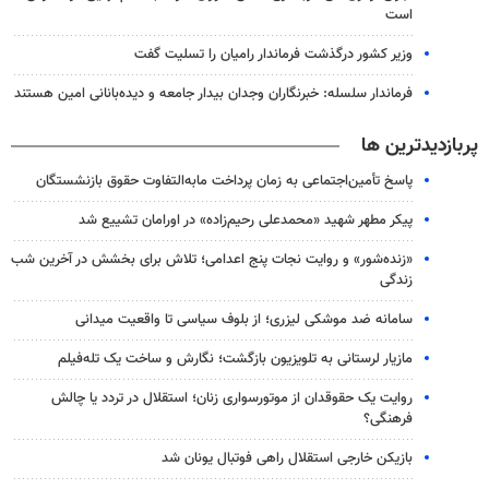
است
وزیر کشور درگذشت فرماندار رامیان را تسلیت گفت
فرماندار سلسله: خبرنگاران وجدان بیدار جامعه و دیده‌بانانی امین هستند
پربازدیدترین ها
پاسخ تأمین‌اجتماعی به زمان پرداخت مابه‌التفاوت حقوق بازنشستگان
پیکر مطهر شهید «محمدعلی رحیم‌زاده» در اورامان تشییع شد
«زنده‌شور» و روایت نجات پنج اعدامی؛ تلاش برای بخشش در آخرین شب
زندگی
سامانه ضد موشکی لیزری؛ از بلوف سیاسی تا واقعیت میدانی
مازیار لرستانی به تلویزیون بازگشت؛ نگارش و ساخت یک تله‌فیلم
روایت یک حقوقدان از موتورسواری زنان؛ استقلال در تردد یا چالش
فرهنگی؟
بازیکن خارجی استقلال راهی فوتبال یونان شد