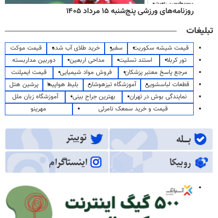
روزنامه‌های ورزشی پنج‌شنبه ۱۵ مرداد ۱۴۰۵
تبلیغات
قیمت شیشه سکوریت
سفیر
خرید طلای آب شده
قیمت موکت
تور کربلا
استند تسلیت
مداحی اربعین
دوربین مداربسته
مرجع پاسخ معتبر پزشکان
فروش مواد شیمیایی
قیمت ایمپلنت
قطعات لباسشویی
آموزشگاه تیزهوشان
بلیط هواپیما
پرشین هتل
نمایندگی بوش در تهران
بهترین جراح بینی
آموزشگاه زبان ملل
قیمت و خرید سمعک نامرئی
مهرینو