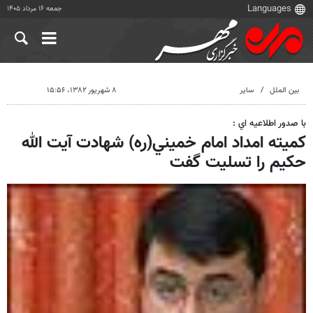
جمعه ۱۶ مرداد ۱۴۰۵
بین الملل
سایر
۸ شهریور ۱۳۸۲، ۱۵:۵۶
با صدور اطلاعيه اي :
كميته امداد امام خميني(ره) شهادت آيت الله
حكيم را تسليت گفت