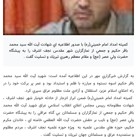
كميته امداد امام خميني(ره) با صدور اطلاعيه اي شهادت آيت الله سيد محمد
باقر حكيم و جمعي از نمازگزارن شهر مقدس نجف اشرف را به پيشگاه
حضرت ولي عصر (عج) و مقام معظم رهبري تبريك و تسليت گفت .
به گزارش خبرگزاري مهر در اين اطلاعيه آمده است: شهيد آيت الله سيد محمد
باقر حكيم اسوه نستوه و مبارزه با ظلم و استبداد بود و عمر پر بركت خود را در
راه اعتلاي اسلام عزيز، استقلال و آزادي ملت مظلوم عراق سپري كرد.
كميته امداد امام خميني(ره) ضمن ابراز انزجار از حادثه خونبار شهر نجف اشرف ،
شهادت مظلومانه رييس مجلس اعلاي انقلاب اسلامي عراق شهيد آيت الله محمد
باقر حكيم و جمعي از نمازگزاران و مسلمانان بي گناه عراقي را به پيشگاه حضرت
ولي عصر (عج) و نايب بر حقش حضرت آيت الله العظمي خامنه اي ، خاندان مكرم
حكيم، حوزه هاي مقدس علميه به ويژه حوزه علميه نجف اشرف ، مردم مظلوم
و ستمديده عراق و مسلمانان جهان تبريك و تسليت گفت .