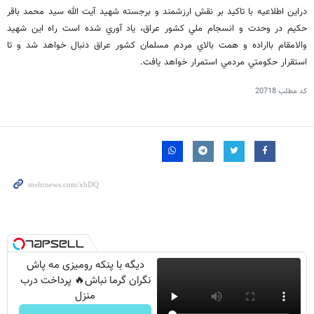
دراين اطلاعيه با تاكيد بر نقش ارزشمند و برجسته شهيد آيت الله سيد محمد باقر
حكيم در وحدت و انسجام ملي كشور عراق، ياد آوري شده است راه اين شهيد
والامقام بااراده و همت بالاي مردم مسلمان كشور عراق دنبال خواهد شد و تا
استقرار حكومتي مردمي استمرار خواهد يافت.
کد مطلب
20718
دیگه با پنکه رومیزی مه پاش
نگران گرما نباش🔥 پرداخت درب
منزل