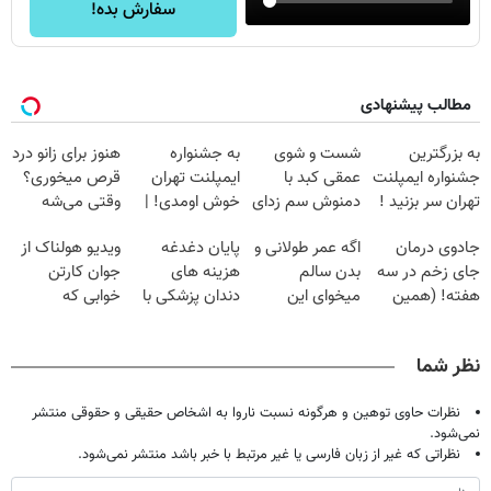
سفارش بده!
مطالب پیشنهادی
به بزرگترین
شست و شوی
به جشنواره
هنوز برای زانو درد
جشنواره ایمپلنت
عمقی کبد با
ایمپلنت تهران
قرص میخوری؟
تهران سر بزنید !
دمنوش سم زدای
خوش اومدی! |
وقتی می‌شه
| فقط ۲۵
گیاهی
فرصت محدوده!
بدون عمل
جادوی درمان
اگه عمر طولانی و
پایان دغدغه
ویدیو هولناک از
میلیون !
مشاوره رایگان
درمانش کرد؟؟؟؟
جای زخم در سه
بدن سالم
هزینه های
جوان کارتن
بگیر!
هفته! (همین
میخوای این
دندان پزشکی با
خوابی که
حالا رایگان
نوشیدنی رو با
پک سفید کننده
میلیاردر شد.
صحبت کنید)
تخفیف بخر
خانگی
آموزش رایگان
نظر شما
نظرات حاوی توهین و هرگونه نسبت ناروا به اشخاص حقیقی و حقوقی منتشر
نمی‌شود.
نظراتی که غیر از زبان فارسی یا غیر مرتبط با خبر باشد منتشر نمی‌شود.