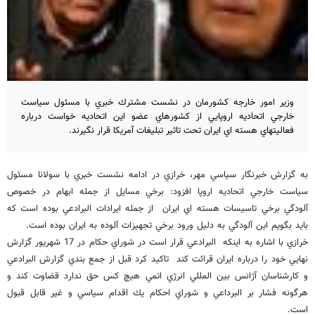
وزير امور خارجه كشورمان در نشست مشترك خبري با مسئول سياست
خارجي اتحاديه اروپايي از كشورهاي عضو اين اتحاديه خواست درباره
فعاليتهاي هسته اي ايران تحت تاثير تبليغات آمريكا قرار نگيرند.
به گزارش خبرنگار سياسي مهر، خرازي در ادامه نشست خبري با سولانا مسئول
سياست خارجي اتحاديه اروپا افزود: برخي مسايل از جمله ابهام در خصوص
آلودگي برخي تاسيسات هسته اي ايران از جمله ايرادات البرادعي بوده است كه
بايد بگويم اين آلودگي به دليل ورود برخي تجهيزات آلوده به ايران بوده است.
خرازي با اشاره به اينكه البرادعي قرار است در شوراي حكام در 17 شهريور گزارش
نهايي خود را درباره ايران قرائت كند تاكيد كرد قبل از جمع بندي گزارش البرادعي
و كارشناسان آژانس بين المللي انرژي اتمي هيچ كس حق ندارد قضاوت كند و
هرگونه فشار بر البرداعي و شوراي احكام يك اقدام سياسي و غير قابل قبول
است.