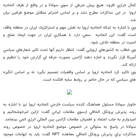
كمال خرازي افزود: هيچ پيش شرطي از سوي سولانا و در واقع از طرف اتحاديه
اروپا در اين مذاكرات مطرح نشد و بر اساس احترام متقابل موضع طرفين بيان
شد.
وي با اشاره به اينكه اتحاديه اروپا به نقش مهم و استراتژيك ايران در منطقه واقف
است گفت: اين اتحاديه سعي دارد با همكاري ايران در جهت ايجاد صلح و
امنيت در منطقه تلاش شود.
وي خطاب به كشورهاي اروپايي گفت: انتظار داريم آنها تحت تاثير شعارهاي سياسي
آمريكا قرار نگيرند و اجازه دهند آژانس بصورت حرفه اي گزارش خود را تنظيم و
ارائه كند.
وي تاكيد كرد اتحاديه اروپا بر اساس واقعيات تصميم بگيرد نه بر اساس انگيزه
هاي سياسي كه در حال حاضر بر روابط سايه افكنده است.
خاويار سولانا مسئول هماهنگ كننده سياست خارجي اتحاديه اروپا نيز با اشاره به
روند پذيرش پروتكل الحاقي ازسوي مقامات ايراني گفت: ازاين امرخوشحاليم و
اميدوارم به جلب اعتماد و اطمينان مقامات آژانس بين المللي انرژي اتمي بينجامد.
سولانا در پاسخ به سئوالي در خصوص موضع اتحاديه اروپا در خصوص روند
مذاكرات براي پذيرش پروتكل الحاقي معاهده NPT گفت: بايد به ابهامات موجود