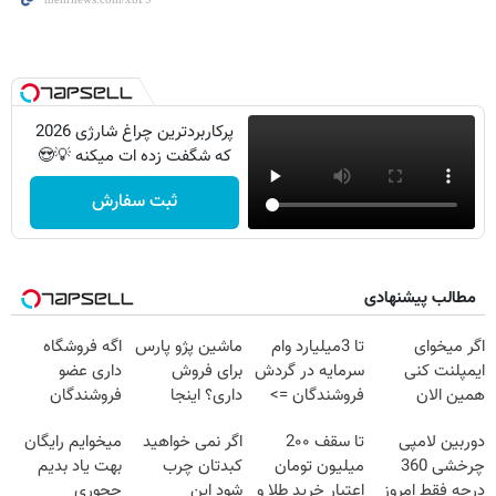
پرکاربردترین چراغ شارژی 2026
که شگفت زده ات میکنه 💡😍
ثبت سفارش
مطالب پیشنهادی
اگر میخوای
تا 3میلیارد وام
ماشین پژو پارس
اگه فروشگاه
ایمپلنت کنی
سرمایه در گردش
برای فروش
داری عضو
همین الان
فروشندگان =>
داری؟ اینجا
فروشندگان
وقتشه | فقط با
فروشگاهت رو
سریع بفروشش
دیجی پی شو 3
دوربین لامپی
تا سقف 2۰۰
اگر نمی خواهید
میخوایم رایگان
۲۵ میلیون
ثبت کن
میلیارد وام بگیر
چرخشی 360
میلیون تومان
کبدتان چرب
بهت یاد بدیم
تومان!!!
درجه فقط امروز
اعتبار خرید طلا و
شود این
چجوری