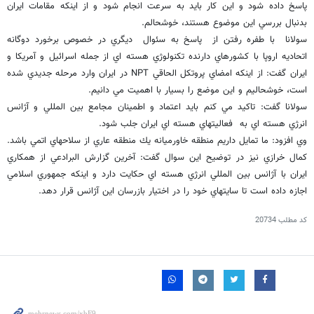
پاسخ داده شود و اين كار بايد به سرعت انجام شود و از اينكه مقامات ايران
بدنبال بررسي اين موضوع هستند، خوشحالم.
سولانا با طفره رفتن از پاسخ به سئوال ديگري در خصوص برخورد دوگانه
اتحاديه اروپا با كشورهاي دارنده تكنولوژي هسته اي از جمله اسرائيل و آمريكا و
ايران گفت: از اينكه امضاي پروتكل الحاقي NPT در ايران وارد مرحله جديدي شده
است، خوشحاليم و اين موضع را بسيار با اهميت مي دانيم.
سولانا گفت: تاكيد مي كنم بايد اعتماد و اطمينان مجامع بين المللي و آژانس
انرژي هسته اي به فعاليتهاي هسته اي ايران جلب شود.
وي افزود: ما تمايل داريم منطقه خاورميانه يك منطقه عاري از سلاحهاي اتمي باشد.
كمال خرازي نيز در توضيح اين سوال گفت: آخرين گزارش البرادعي از همكاري
ايران با آژانس بين المللي انرژي هسته اي حكايت دارد و اينكه جمهوري اسلامي
اجازه داده است تا سايتهاي خود را در اختيار بازرسان اين آژانس قرار دهد.
کد مطلب
20734