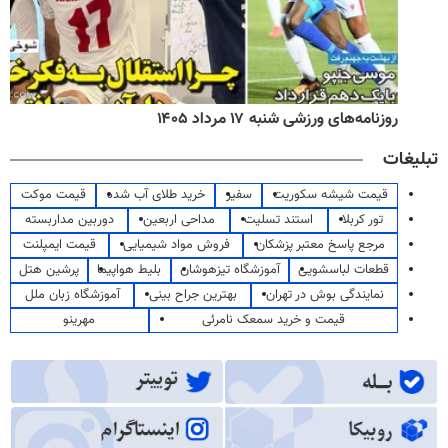
روزنامه‌های ورزشی شنبه ۱۷ مرداد ۱۴۰۵
تبلیغات
قیمت شیشه سکوریت
سفیر
خرید طلای آب شده
قیمت موکت
تور کربلا
استند تسلیت
مداحی اربعین
دوربین مداربسته
مرجع پاسخ معتبر پزشکان
فروش مواد شیمیایی
قیمت ایمپلنت
قطعات لباسشویی
آموزشگاه تیزهوشان
بلیط هواپیما
پرشین هتل
نمایندگی بوش در تهران
بهترین جراح بینی
آموزشگاه زبان ملل
قیمت و خرید سمعک نامرئی
مهرینو