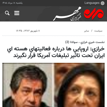
یکشنبه ۱۸ مرداد ۱۴۰۵
سیاست
سایر
۸ شهریور ۱۳۸۲، ۱۶:۳۵
نشست خبري خرازي ، سولانا (2)
خرازي: اروپايي ها درباره فعاليتهاي هسته اي
ايران تحت تاثير تبليغات آمريكا قرار نگيرند