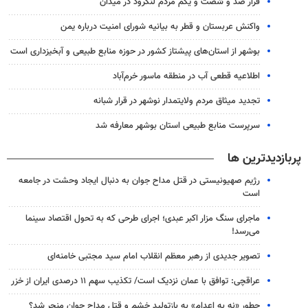
قرار صد و شصت و یکم مردم لنگرود در میدان
واکنش عربستان و قطر به بیانیه شورای امنیت درباره یمن
بوشهر از استان‌های پیشتاز کشور در حوزه منابع طبیعی و آبخیزداری است
اطلاعیه قطعی آب در منطقه ماسور خرم‌آباد
تجدید میثاق مردم ولایتمدار نوشهر در قرار شبانه
سرپرست منابع طبیعی استان بوشهر معارفه شد
پربازدیدترین ها
رژیم صهیونیستی در قتل مداح جوان به دنبال ایجاد وحشت در جامعه
است
ماجرای سنگ مزار اکبر عبدی؛ اجرای طرحی که به تحول اقتصاد سینما
می‌رسد!
تصویر جدیدی از رهبر معظم انقلاب امام سید مجتبی خامنه‌ای
عراقچی: توافق با عمان نزدیک است/ تکذیب سهم ۱۱ درصدی ایران از خزر
چطور «نه به اعدام» به بازتولید خشم و قتل مداح جوان منجر شد؟