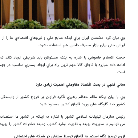
وي بیان کرد: دشمنان ايران براي اينكه منابع ملي و نيروهاي اقتصادي ما را از 
ایرانی حتی برای بازار مصرف داخلی هم استفاده نشود
.
حجت الاسلام خاموشي با اشاره به اينكه مسئولان بايد شرايطي ايجاد كنند كه 
ادامه داد:‌ مبارزه با قاچاق كالا مهم ترين راه براي ايجاد بستري مناسب در ج
است.
مباني فقهي در بحث اقتصاد مقاومتي اهمیت زیادی دارد
وي با بيان اينكه مقام معظم رهبري تأكيد فراوان بر خروج كشور از وابستگی ب
کشور بايد گلوگاه هاي ورود قاچاق كشور مسدود شود.
رئيس سازمان تبليغات اسلامي كشور با اشاره به اينكه در كشور ما استعداده
مي توانيم با مديريت بهينه و تقویت تولید کشور، زمينه صادرات كشور را بهبو
لزوم ترويج نگاه اسلام به قاچاق توسط مبلغان در شبکه های اجتماعی