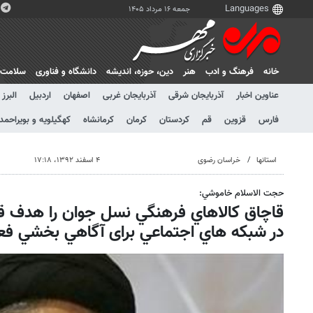
جمعه ۱۶ مرداد ۱۴۰۵
خانه
فرهنگ و ادب
هنر
دين، حوزه، انديشه
دانشگاه و فناوری
سلامت
عناوین اخبار
آذربایجان شرقی
آذربایجان غربی
اصفهان
اردبیل
البرز
فارس
قزوین
قم
کردستان
کرمان
کرمانشاه
کهگیلویه و بویراحمد
استانها
خراسان رضوی
۴ اسفند ۱۳۹۲، ۱۷:۱۸
حجت الاسلام خاموشي:‌
قاچاق كالاهاي فرهنگي نسل جوان را هدف قر
در شبكه هاي اجتماعي برای آگاهي بخشي فعا