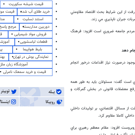
قیمت شیشه سکوریت
خرید طلای آب شده
قیمت مو
فت از اين شرايط بحث اقتصاد مقاومتي
استند تسلیت
مدا
بات جبران ناپذيري مي زند.
دوربین مداربسته
مرجع پاسخ 
اد مردم جامعه ضروري است افزود:‌ فرهنگ
فروش مواد شیمیایی
قی
قطعات لباسشویی
آموزشگ
بلیط هواپیما
پر
جام دهد
نمایندگی بوش در تهران
بهت
جود درصورت نیاز اقدامات درخور انجام
آموزشگاه زبان ملل
قیمت و خرید سمعک نامرئی
اي است گفت:‌ مسئولان بايد به طور همه
 رفع معضلات قانونی در بخش گمرکات و
فت از مسائل اقتصادي، بر توليدات داخلي
داخلي كاملا مقاوم كرد.
وبروست افزود:‌ مقام معظم رهبري براي
ن تأكيد فراوانی دارند.