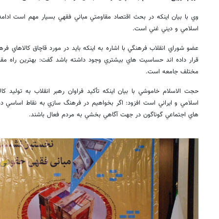
وي با بيان اينكه در بحث اقتصاد مقاومتي مباني فقهي بسيار مهم است ادامه
اسلامي و ديني غني است.
عضو شوراي انقلاب فرهنگي با اشاره به اينكه بايد در مورد قاچاق كالاهاي ف
قرار داده اند حساسيت هاي بيشتري وجود داشته باشد گفت:‌ بهترين راه مقاب
مختلف جامعه است.
حجت الاسلام خاموشي با بيان اينكه تأكيد فراوان رهبر انقلاب به توليد ك
اسلامي و ايراني است افزود:‌ اگر بخواهيم در فرهنگ سازي به نقاط اساسي د
هاي اجتماعي گوناگون در جهت آگاهي بخشي به مردم فعال باشند.