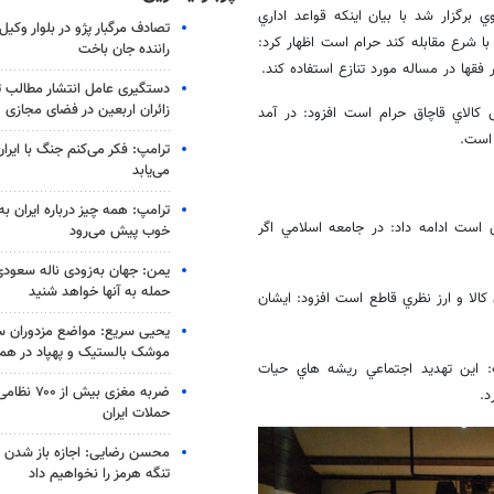
برگزار شد با بيان اينكه قواعد اداري
تصادف مرگبار پژو در بلوار وکیل‌
ا شرع مقابله كند حرام است اظهار كرد:
راننده جان باخت
قها در مساله مورد تنازع استفاده كند.
دستگیری عامل انتشار مطالب تو
زائران اربعین در فضای مجازی
الاي قاچاق حرام است افزود:‌ در آمد
است.
ترامپ: فکر می‌کنم جنگ با ایران
می‌یابد
ترامپ: همه چیز درباره ایران به
ست ادامه داد:‌ در جامعه اسلامي اگر
خوب پیش می‌رود
یمن: جهان به‌زودی ناله سعودی‌
حمله به آنها خواهد شنید
كالا و ارز نظري قاطع است افزود:‌ ايشان
یحیی سریع: مواضع مزدوران سع
موشک بالستیک و پهپاد در ه
 اين تهديد اجتماعي ريشه هاي حيات
ضربه مغزی بیش
د.
حملات ایران
محسن رضایی: اجازه باز شدن 
تنگه هرمز را نخواهیم داد