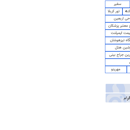
سفیر
کت
تور کربلا
حی اربعین
معتبر پزشکان
مت ایمپلنت
اه تیزهوشان
شین هتل
رین جراح بینی
مهرینو