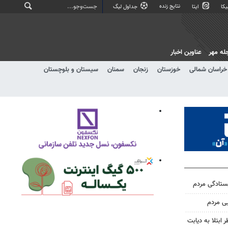
نتایج زنده
کا
ایتا
جداول لیگ
له مهر
عناوین اخبار
خراسان شمالی
خوزستان
زنجان
سمنان
سیستان و بلوچستان
یستادگی مردم
یی مردم
ابتلا به دیابت