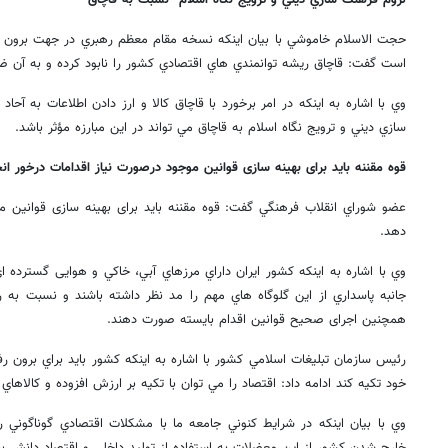
حجت الاسلام خاموشي با بيان اينكه نسخه مقام معظم رهبري در جهت برون ر
است گفت:‌ قاچاق ريشه توانمندي هاي اقتصادي كشور را نابود كرده و به آن ضر
وي با اشاره به اينكه در امر برخورد با قاچاق كالا و ارز دادن اطلاعات به آح
سازي ديني و ترويج نگاه اسلام به قاچاق مي تواند در اين مبارزه مؤثر باشد.
قوه مقننه باید برای بهینه سازی قوانین موجود درصورت نیاز اقدامات درخور ان
عضو شوراي انقلاب فرهنگي گفت: قوه مقننه باید برای بهینه سازی قوانین مو
دهد.
وي با اشاره به اينكه كشور ايران داراي مرزهاي آبي، خاكي و هوایی گسترده 
جانبه پاسداري از اين گلوگاه هاي مهم را مد نظر داشته باشند و نسبت به
همچنین اجرای صحیح قوانین اقدام بایسته صورت دهند.
رئيس سازمان تبليغات اسلامي كشور با اشاره به اينكه كشور بايد براي برون ر
خود تكيه كند ادامه داد:‌ اقتصاد را مي توان با تكيه بر ارزش افزوده و كالاهاي 
وي با بيان اينكه در شرايط كنوني جامعه ما با مشكلات اقتصادي گوناگوني ر
خارج شدن كشور از اين معضلات به استفاده از توليد داخلي و اقتصاد دانش بنيا