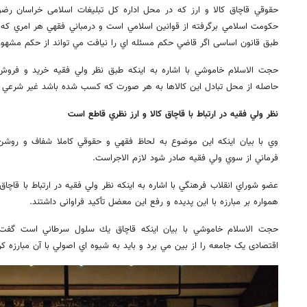
حقوقي قاچاق كالا و ارز كه در محل اداره کل تبليغات اسلامی خراسان رضوي 
حكومت اسلامي برگرفته از قوانين اسلامي است و درمباني فقهي هر امري كه ب
طبق قانون اساسی اگر قاضي حكم مسئله اي را نيافت مي تواند از حكم مشهور ف
حجت الاسلام خاموشي با اشاره به اينكه طبق نظر ولي فقيه خريد و فروش ك
حاصله از محل تبادل اين كالاها به هر صورت كه كسب شده باشد غير شرعي 
نظر ولي فقيه در ارتباط با قاچاق كالا و ارز نظري قاطع است
وي با بيان اينكه اين موضوع به لحاظ فقهي و حقوقي كاملا شفاف و روشن ا
فرماني از سوي ولي فقيه صادر شود لازم الاجراست.
عضو شوراي انقلاب فرهنگي با اشاره به اينكه نظر ولي فقيه در ارتباط با قاچاق 
همواره بر مبارزه با این پدیده و رفع اين معضل تأكيد فراوانی داشتند.
حجت الاسلام خاموشي با بيان اينكه قاچاق يك سلول سرطاني است گفت:‌
اقتصادی یک جامعه را از بين مي برد و بايد به شيوه اي اصولي با آن مبارزه كر