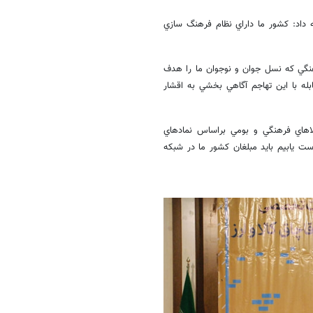
 داد:‌ كشور ما داراي نظام فرهنگ سازي
رهنگي كه نسل جوان و نوجوان ما را هدف
له با اين تهاجم آگاهي بخشي به اقشار
الاهاي فرهنگي و بومي براساس نمادهاي
ست يابيم بايد مبلغان كشور ما در شبكه