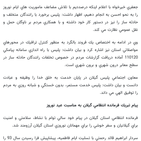
جعفري خيرخواه با اعلام اينكه درصدديم با تلاش مضاعف ماموريت هاي ايام نوروز
را به نحو احسن به انجام دهيم، اظهار داشت: پليس برخورد با رانندگان متخلف و
حادثه ساز را نيز در دستور كار خود داشته و با همكاري مردم بر ناوگان حمل و
نقل عمومي نظارت مي كند.
وي در ادامه به اختصاص يك فروند بالگرد به منظور كنترل ترافيك در محورهاي
مواصلاتي استان نيز اشاره كرد و بيان داشت: پليس با راه اندازي سامانه پيامكي
110120 آماده دريافت گزارشات مردم در خصوص تخلفات رانندگان حادثه ساز در
سطح معابر درون شهري و برون شهري است.
معاون اجتماعي پليس گيلان در پايان خدمت به خلق خدا را وظيفه و عبادت
دانست و بيان داشت: پليس خدمت مستمر، بدون خستگي و شبانه روزي به مردم
را توفيق الهي مي داند.
پيام تبريك فرمانده انتظامي گيلان به مناسبت عيد نوروز
فرمانده انتظامي استان گيلان در پيام خود سالي توام با نشاط، سلامتي و امنيت
براي گيلانيان و سفر خوشي را براي مهمانان نوروزي استان گيلان آرزومند شد.
سردار ابراهيم قائد رحمتي با تسليت ايام فاطميه، پيشاپيش فرا رسيدن سال 93 را