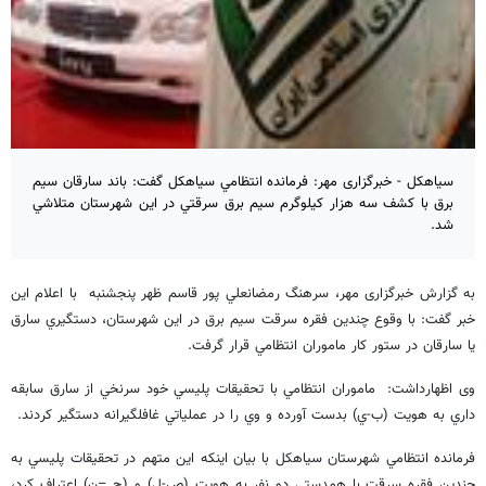
سیاهکل - خبرگزاری مهر: فرمانده انتظامي سياهكل گفت: باند سارقان سيم
برق با كشف سه هزار كيلوگرم سيم برق سرقتي در این شهرستان متلاشي
شد.
به گزارش خبرگزاری مهر، سرهنگ رمضانعلي پور قاسم ظهر پنجشنبه با اعلام اين
خبر گفت: با وقوع چندين فقره سرقت سيم برق در اين شهرستان، دستگيري سارق
يا سارقان در ستور كار ماموران انتظامي قرار گرفت.
وی اظهارداشت: ماموران انتظامي با تحقيقات پليسي خود سرنخي از سارق سابقه
داري به هويت (ب-ي) بدست آورده و وي را در عملياتي غافلگيرانه دستگير كردند.
فرمانده انتظامي شهرستان سياهكل با بيان اينكه اين متهم در تحقيقات پليسي به
چندين فقره سرقت با همدستي دو نفر به هويت (ص-ل) و (ح –ن) اعتراف كرد،