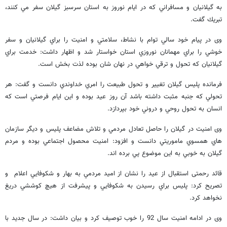
به گيلانيان و مسافراني كه در ايام نوروز به استان سرسبز گيلان سفر مي كنند،
تبريك گفت.
وی در پيام خود سالي توام با نشاط، سلامتي و امنيت را براي گيلانيان و سفر
خوشي را براي مهمانان نوروزي استان خواستار شد و اظهار داشت: خدمت براي
گيلانيان كه تحول و ترقي خواهي در نهان شان بوده لذت بخش است.
فرمانده پلیس گیلان تغيير و تحول طبيعت را امري خداوندي دانست و گفت: هر
تحولي كه جنبه مثبت داشته باشد آن روز عيد بوده و اين ايام فرصتي است كه
انسان به تحول روحي و دروني خود بپردازد.
وی امنيت در گيلان را حاصل تعادل مردمي و تلاش مضاعف پليس و ديگر سازمان
هاي همسوي ماموريتي دانست و افزود: امنيت محصول اجتماعي بوده و مردم
گيلان به خوبي به اين موضوع پي برده اند.
قائد رحمتی استقبال از عيد را نشان از اميد مردمي به بهار و شكوفايي اعلام و
تصريح كرد: پليس براي رسيدن به شكوفايي و پيشرفت از هيچ كوششي دريغ
نخواهد كرد.
وی در ادامه امنيت سال 92 را خوب توصيف كرد و بیان داشت: در سال جديد با