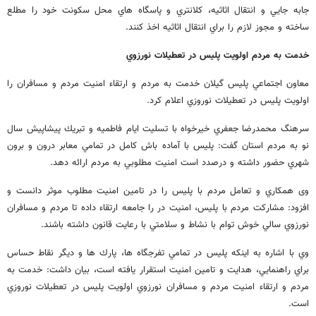
جابه جايي و انتقال اثاثيه، كلانتري و پاسگاه هاي محل سكونت خود را مطلع
ساخته و مجوز لازم را براي انتقال اثاثيه اخذ کنند.
خدمت به مردم اولويت پليس در تعطيلات نورزوي
معاون اجتماعي پليس گيلان خدمت به مردم و ارتقاء امنيت مردم و مسافران را
اولويت پليس در تعطيلات نوروزي اعلام كرد.
سرهنگ محمدرضا جعفري خيرخواه با تسليت ايام فاطميه و تبريك پيشاپيش سال
نو به مردم استان گفت: پليس با آماده باش كامل در تمامي معابر درون و برون
شهري حضور داشته و درصدد است امنيت مطلوبي به مردم ارائه دهد.
وی همكاري و تعامل مردم با پليس را در تامين امنيت مطلوب موثر دانست و
افزود: مشاركت مردم با پليس، امنيت در را جامعه ارتقاء داده تا مردم و مسافران
نورزوي سالي خوش توام با نشاط و سلامتي با رعايت قانون داشته باشند.
وي با اشاره به اينكه پليس در تمامي تفرجگاه ها، پارك ها و ديگر نقاط حساس
براي راهنمايي، هدايت و تامين امنيت استقرار يافته است، بيان داشت: خدمت به
مردم و ارتقاء امنيت مردم و مسافران نورزوي اولويت پليس در تعطيلات نوروزي
است.