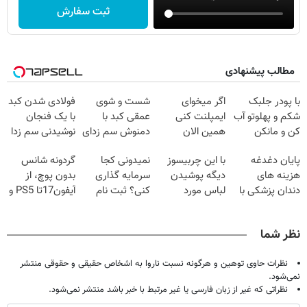
ثبت سفارش
مطالب پیشنهادی
با پودر جلبک
اگر میخوای
شست و شوی
فولادی شدن کبد
شکم و پهلوتو آب
ایمپلنت کنی
عمقی کبد با
با یک فنجان
کن و مانکن
همین الان
دمنوش سم زدای
نوشیدنی سم زدا
شو(تخفیف تا
وقتشه | فقط با
گیاهی
پایان دغدغه
با این چربیسوز
نمیدونی کجا
گردونه شانس
امشب)
۲۵ میلیون
هزینه های
دیگه پوشیدن
سرمایه گذاری
بدون پوچ، از
تومان!!!
دندان پزشکی با
لباس مورد
کنی؟ ثبت نام
آیفون17تا PS5 و
پک سفید کننده
علاقت آرزو
کن رایگان
طلای دیجیتال و
خانگی
نیست
سیگنال بگیر
دلار🔥
نظر شما
نظرات حاوی توهین و هرگونه نسبت ناروا به اشخاص حقیقی و حقوقی منتشر
نمی‌شود.
نظراتی که غیر از زبان فارسی یا غیر مرتبط با خبر باشد منتشر نمی‌شود.