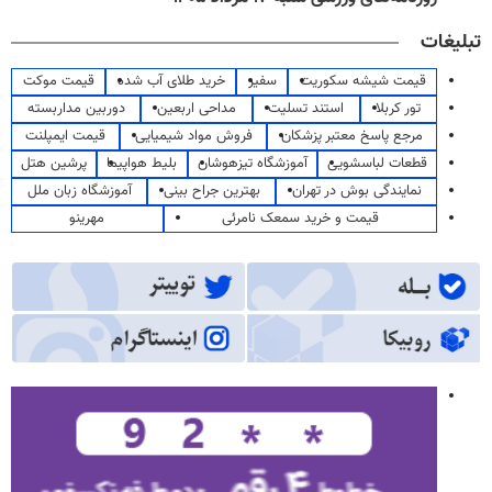
تبلیغات
قیمت شیشه سکوریت
سفیر
خرید طلای آب شده
قیمت موکت
تور کربلا
استند تسلیت
مداحی اربعین
دوربین مداربسته
مرجع پاسخ معتبر پزشکان
فروش مواد شیمیایی
قیمت ایمپلنت
قطعات لباسشویی
آموزشگاه تیزهوشان
بلیط هواپیما
پرشین هتل
نمایندگی بوش در تهران
بهترین جراح بینی
آموزشگاه زبان ملل
قیمت و خرید سمعک نامرئی
مهرینو