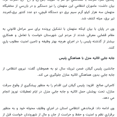
بيان داشت: ماموران انتظامي اين متهمان را نيز دستگير و در بازرسي از مخفيگاه
متهمان سه هزار کيلو گرم سيم برق دو دستگاه قيچي، دو عدد کنتور برق،کمربند
تير برق، ميله کشف شد.
وی در پايان با بيان اينكه متهمان با تشكيل پرونده برای سير مراحل قانوني به
مقام قضايي معرفي شدند از مردم اين شهرستان خواست با تعامل و همكاري
بيشتر از گذشته پليس را در اجراي هرچه بهتر وظيفه و تامين امنيت مطلوب ياري
کنند.
جابه جايي اثاثيه منزل با هماهنگي پليس
جانشین پليس گيلان ضمن تبريك سال نو به هموطنان گفت: نیروی انتظامی از
جابه جايي بدون هماهنگي اثاثيه منازل جلوگيري می کند.
کامرانی صالح افزود: پليس گيلان اين اقدام را به منظور پيشگيري از وقوع سرقت
منازل، تحت پوشش حمل اثاثيه و جابه جايي منزل در ايام تعطيلات نوروز انجام
مي دهد.
وی ادامه داد: فرماندهي انتظامي استان در اجراي وظايف محوله خود و به منظور
برقراري نظم و امنيت و حفظ و حراست از جان و مال از شهروندان خواست قبل از