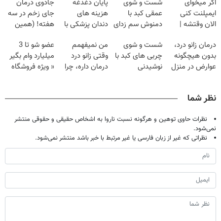
اگر میخوای
شست و شوی
پایان دغدغه
جادوی درمان
ایمپلنت کنی
عمقی کبد با
هزینه های
جای زخم در سه
الان وقتشه |
دمنوش سم زدای
دندان پزشکی با
هفته! (همین
فقط با ۲۵
گیاهی
پک سفید کننده
حالا رایگان
درمان زانو درد،
شست و شوی
من نمیفهمم
عضو شو تا 3
میلیون تومان!!!
خانگی
صحبت کنید)
بدون هیچگونه
چربی های کبد با
وقتی زانو درد
میلیارد وام بگیر
عوارض در منزل
نوشیدنی
درمان داره، چرا
« ویژه فروشگاه
(◂پرسش‌نامه)
گیاهی(55%تخفیف)
دردش رو داری
ها »
تحمل میکنی؟❗
نظر شما
نظرات حاوی توهین و هرگونه نسبت ناروا به اشخاص حقیقی و حقوقی منتشر
نمی‌شود.
نظراتی که غیر از زبان فارسی یا غیر مرتبط با خبر باشد منتشر نمی‌شود.