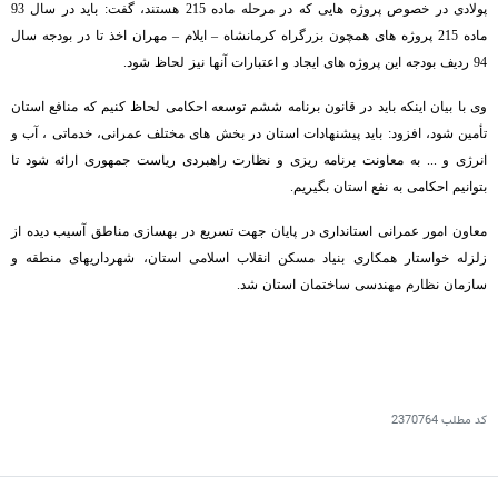
پولادی در خصوص پروژه هایی که در مرحله ماده 215 هستند، گفت: باید در سال 93
ماده 215 پروژه های همچون بزرگراه کرمانشاه – ایلام – مهران اخذ تا در بودجه سال
94 ردیف بودجه این پروژه های ایجاد و اعتبارات آنها نیز لحاظ شود.
وی با بیان اینکه باید در قانون برنامه ششم توسعه احکامی لحاظ کنیم که منافع استان
تأمین شود، افزود: باید پیشنهادات استان در بخش های مختلف عمرانی، خدماتی ، آب و
انرژی و ... به معاونت برنامه ریزی و نظارت راهبردی ریاست جمهوری ارائه شود تا
بتوانیم احکامی به نفع استان بگیریم.
معاون امور عمرانی استانداری در پایان جهت تسریع در بهسازی مناطق آسیب دیده از
زلزله خواستار همکاری بنیاد مسکن انقلاب اسلامی استان، شهرداریهای منطقه و
سازمان نظارم مهندسی ساختمان استان شد.
کد مطلب
2370764