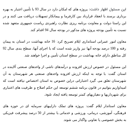
این مسئول اظهار داشت:
پروژه های که امکان دارد در سال 93 با تأمین اعتبار به بهره
برداری برسند با انعقاد قرارداد بین کارفرما و پیمانکار تسهیلات دریافت می کنند و در
این راستا دولت و معاونت برنامه ریزی نظارت راهبردی ریاست جمهوری متعهد شده
نسبت به تأمین بودجه پروژه های مذکور در بودجه سال 94 اقدام کند.
معاون امور عمرانی استانداری ایلام تصریح کرد: 16 خانه بهداشت در استان به پیمان
رفته و 100 درصد بودجه آنها نیز واریز شده است که با اجرای آنها، سطح بندی سال 92
کل مناطق دارای خانه بهداشت در سطح استان تأمین و اجرا خواهند شد.
این مسئول در خصوص ارزش افزوده و درآمدهای ناشی از واحدهای صنعتی آلاینده در
استان گفت: با توجه به اینکه ارزش افزوده واحدهای صنعتی هر شهرستان به آن
شهرستان تعلق می گیرد اعتباراتی دراین خصوص به استان اختصاص نیافته است که
امیداواریم بتوانیم در قانون برنامه ششم توسعه این حکم اصلاح و ظرفیت های اعتباری
شود.
برای شهرداریها و دهیاریهای کمتر توسعه یافته ایجاد
معاون استاندار ایلام گفت: پروژه های تملک داراییهای سرمایه ای در حوزه های
فرهنگی، آموزشی، درمانی، ورزشی و خدماتی با بیشتر از 50 درصد پیشرفت فیزیکی
به بخش خصوصی یا تعاونی واگذار می شوند.