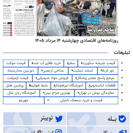
روزنامه‌های اقتصادی چهارشنبه ۱۴ مرداد ۱۴۰۵
تبلیغات
قیمت شیشه سکوریت
سفیر
خرید طلای آب شده
قیمت موکت
تور کربلا
استند تسلیت
مداحی اربعین
دوربین مداربسته
مرجع پاسخ معتبر پزشکان
فروش مواد شیمیایی
قیمت ایمپلنت
قطعات لباسشویی
آموزشگاه تیزهوشان
بلیط هواپیما
پرشین هتل
نمایندگی بوش در تهران
بهترین جراح بینی
آموزشگاه زبان ملل
قیمت و خرید سمعک نامرئی
مهرینو