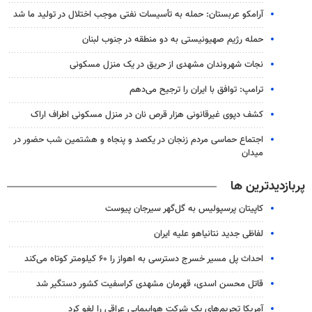
آرامکو عربستان: حمله به تأسیسات نفتی موجب اختلال در تولید ما شد
حمله رژیم صهیونیستی به دو منطقه در جنوب لبنان
نجات شهروندان مشهدی از حریق در یک منزل مسکونی
ترامپ: توافق با ایران را ترجیح می‌دهم
کشف دپوی غیرقانونی هزار قرص نان در منزل مسکونی اطراف اراک
اجتماع حماسی مردم زنجان در یکصد و پنجاه و هشتمین شب حضور در
میدان
پربازدیدترین ها
کاپیتان پرسپولیس به گل‌گهر سیرجان پیوست
لفاظی جدید نتانیاهو علیه ایران
احداث پل مسیر خسرج دسترسی به اهواز را ۶۰ کیلومتر کوتاه می‌کند
قاتل محسن اسدی، قهرمان مشهدی کراسفیت کشور دستگیر شد
آمریکا تحریم‌های یک شرکت هواپیمایی عراقی را لغو کرد