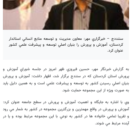
سننددج – خبرگزاري مهر: معاون مديريت و توسعه منابع انساني استاندار
كردستان، آموزش و پرورش را بنيان اصلي توسعه و پيشرفت علمي كشور
عنوان كرد.
به گزارش خبرنگار مهر، حسين فيروزي ظهر امروز در جلسه شوراي آموزش و
پرورش استان كردستان كه در سنندج برگزار شد، اظهار داشت: آموزش و پرورش
بنيان اصلي رسيدن كشور به توسعه و پيشرفت علمي است و به همين دليل بايد
به صورت ويژه از اين مجموعه حمايت شود.
وي با اشاره به جايگاه و اهميت آموزش و پرورش در سطح جامعه عنوان كرد:
آموزش و پرورش در واقع مهمترين و بزرگترين مجموعه در كشور به شمار مي رود
و تقريبا تمامي خانواده ها در كشور به نوعي با اين مجموعه مرتبط بوده و يا در
آينده مرتبط مي شوند.