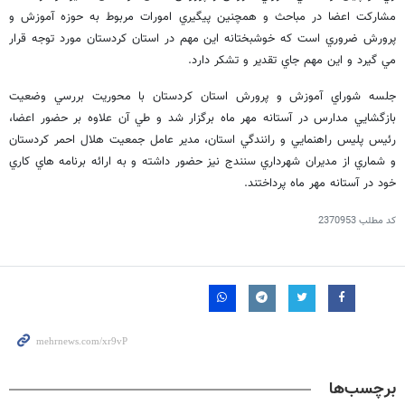
مشاركت اعضا در مباحث و همچنين پيگيري امورات مربوط به حوزه آموزش و
پرورش ضروري است كه خوشبختانه اين مهم در استان كردستان مورد توجه قرار
مي گيرد و اين مهم جاي تقدير و تشكر دارد.
جلسه شوراي آموزش و پرورش استان كردستان با محوريت بررسي وضعيت
بازگشايي مدارس در آستانه مهر ماه برگزار شد و طي آن علاوه بر حضور اعضا،
رئيس پليس راهنمايي و رانندگي استان، مدير عامل جمعيت هلال احمر كردستان
و شماري از مديران شهرداري سنندج نيز حضور داشته و به ارائه برنامه هاي كاري
خود در آستانه مهر ماه پرداختند.
کد مطلب
2370953
برچسب‌ها