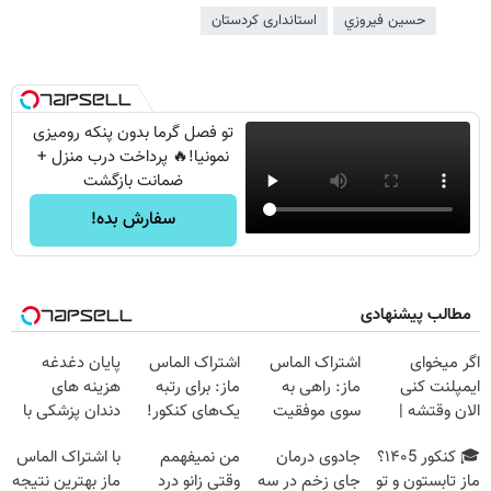
حسين فيروزي
استانداری کردستان
تو فصل گرما بدون پنکه رومیزی
نمونیا!🔥 پرداخت درب منزل +
ضمانت بازگشت
سفارش بده!
مطالب پیشنهادی
اگر میخوای
اشتراک الماس
اشتراک الماس
پایان دغدغه
ایمپلنت کنی
ماز: راهی به
ماز: برای رتبه
هزینه های
الان وقتشه |
سوی موفقیت
یک‌های کنکور!
دندان پزشکی با
فقط با ۲۵
کنکور!
پک سفید کننده
🎓 کنکور ۱۴۰5؟
جادوی درمان
من نمیفهمم
با اشتراک الماس
میلیون تومان!!!
خانگی
ماز تابستون و تو
جای زخم در سه
وقتی زانو درد
ماز بهترین نتیجه