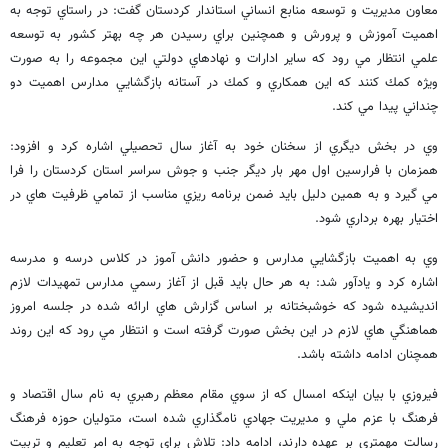
معاون مديريت و توسعه منابع انساني استاندار كردستان گفت: در راستاي توجه به
اهميت آموزش و پرورش و همچنين براي رسيدن هر چه بهتر كشور به توسعه
علمي انتظار مي رود كه ساير ادارات و نهادهاي دولتي اين مجموعه را به صورت
ويژه كمك كنند كه اين همكاري و كمك در آستانه بازگشايي مدارس اهميت دو
چنداني پيدا مي كند.
وي در بخش ديگري از سخنان خود به آغاز سال تحصيلي اشاره كرد و افزود:
همزمان با فرارسين اول مهر بار ديگر جنب و جوش سراسر استان كردستان را فرا
مي گيرد و به همين دليل بايد ضمن برنامه ريزي مناسب از تمامي ظرفيت هاي در
اختيار بهره برداري شود.
وي به اهميت بازگشايي مدارس و حضور دانش آموز در كلاس درسه و مدرسه
اشاره كرد و يادآور شد: به هر حال بايد قبل از آغاز رسمي مدارس تمهيدات لازم
انديشيده شود كه خوشبختانه بر اساس گزارش هاي ارائه شده در جلسه امروز
هماهنگي هاي لازم در اين بخش صورت گرفته است و انتظار مي رود كه اين روند
همچنان ادامه داشته باشد.
فيروزي با بيان اينكه امسال كه از سوي مقام معظم رهبري به نام سال اقتصاد و
فرهنگ با عزم ملي و مديريت جهادي نامگذاري شده است، متوليان حوزه فرهنگ
رسالت مهمتري بر عهده دارند، ادامه داد: تلاش براي توجه به امر تعليم و تربيت