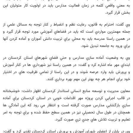
به معني واقعي كلمه در زمان فعاليت مدارس بايد در اولويت كار متوليان اين
بخش قرار گيرد.
وي گفت: احترام به قانون، رعايت نظم و انضباط ر كنار توجه به مسائل علمي از
جمله مهمترين مواردي است كه بايد در فضاهاي آموزشي مورد توجه قرار گيرد و
در همين راستا مدرسه بايد به محلي براي تربيت دانش آموزان و آماده كردن آنها
براي ورود به جامعه تبديل شود.
وي به وضعيت آماده سازي مدارس و حتي فضاي شهرهاي استان كردستان در
ابتداي مهر ماه اشاره كرد و گفت: در همين راستا نيز شهرداري ها در كنار آموزش
و پرورش بايد وارد عرصه شوند و در اين راستا از تمامي ظرفيت هاي در اختيار
خود براي انجام هر چه بهتر اين مهم بهره برداري كنند.
معاون مديريت و توسعه منابع انساني استاندار كردستان اظهار داشت: خوشبختانه
در قالب اجرايي كردن پروژه مهر اقدامات خوبي در استان كردستان براي آماده
سازي بازگشايي مدارس صورت گرفته است و انتظار مي رود كه اين آمادگي ها
همچنان در طول سال تحصيلي نيز در همين سطح حفظ شده و براي توجه به امر
تعليم و تربيت تلاش هاي جدي تري صورت گيرد.
وي در پايان از اعضاي شوراي آموزش و پرورش استان كردستان تقدير كرد و گفت: