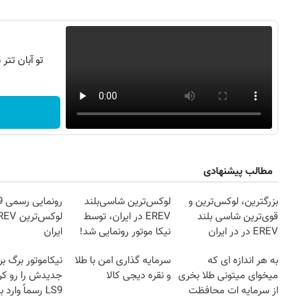
تو آبان تت
مطالب پیشنهادی
بزرگترین، لوکس‌ترین و
لوکس‌ترین شاسی‌بلند
رو
قوی‌ترین شاسی بلند
EREV در ایران، توسط
EREV در در ایران
نیکا موتور رونمایی شد!
ایران
رونمایی شد
به هر اندازه ای که
سرمایه گذاری امن با طلا
نیکاموتور برگ بر
میخوای میتونی طلا بخری
و نقره دیجی کالا
از سرمایه ات محافظت
LS9 رسماً وارد ب
کنی
شد