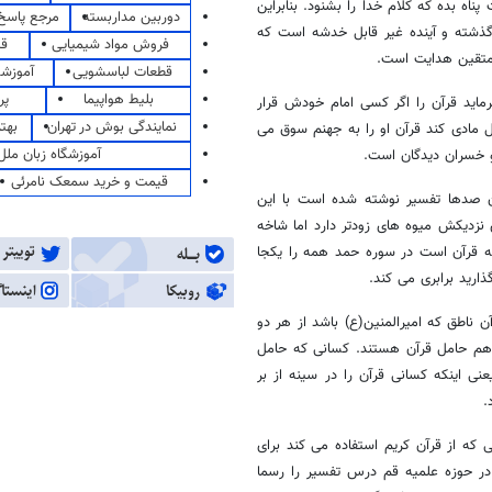
ه بده که کلام خدا را بشنود. بنابراین
دوربین مداربسته
مرجع پاسخ 
گذشته و آینده غیر قابل خدشه است که
فروش مواد شیمیایی
قی
متقین هدایت است.
قطعات لباسشویی
آموزشگ
بلیط هواپیما
پر
ماید قرآن را اگر کسی امام خودش قرار
نمایندگی بوش در تهران
بهت
ل مادی کند قرآن او را به جهنم سوق می
آموزشگاه زبان ملل
و خسران دیدگان است.
قیمت و خرید سمعک نامرئی
ن صدها تفسیر نوشته شده است با این
زدیکش میوه های زودتر دارد اما شاخه
مه قرآن است در سوره حمد همه را یکجا
ارید برابری می کند.
ناطق که امیرالمنین(ع) باشد از هر دو
هم حامل قرآن هستند. کسانی که حامل
نی اینکه کسانی قرآن را در سینه از بر
.
 که از قرآن کریم استفاده می کند برای
 در حوزه علمیه قم درس تفسیر را رسما