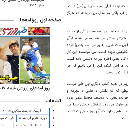
سال ۲۰۱۸
 که اینکه قرآن مجعزه پیامبر(ص) است.
و آب پاکی به معارضین ریخته که هرگز
صفحه اول روزنامه‌ها
ش را به خاطر این سیاست زدگی از دست
رانی هایش پخش می شد مدعی شده قرآن
اتوریست غربی به پیامبر اسلام(ص) کرده
لیفش نبوده است. می توانسته این کار
نت کرد یعنی اجازه تیر به دشمن داده است
ما اهل کلام، این را می دانیم که هر
قرآن نمی رسد.
کریم در هیچ کتاب دیگری این طور نیست
ه‌های اقتصادی شنبه ۱۷ مرداد ۱۴۰۵
روزنامه‌های ورزشی شنبه ۱۷ مرداد ۱۴۰۵
حیطی که نه دانش و علمی و تجربه و
خوانده یعنی نه محیط، محیط علمی بوده
تبلیغات
لم جلوتر می رود شگفتی هایش پیدا می
قیمت شیشه سکوریت
لب علمی دارد که آن روز دلیلی نداشت.
خرید طلای آب شده
قیمت مو
است.
استند تسلیت
مدا