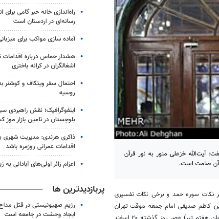
راه‌اندازی خانه خبر گامی برای 
رسانه‌ای در اردستان است
آماده سازی مواکب برای میزبانی
هشدار حماس درباره اقدامات ت
اشغالگران در کرانه باختری
احتمال سفر ویتکاف و کوشنر به 
روسیه
اینفوگرافیک؛ نقش راهبردی سی
بلوچستان در تامین بازار موز ک
ذاکری هرندی: مدیریت شهری بم ب
اقدامات عمرانی روزمره باشد
: آیت‌الله خزعلی منور به نور قرآن
آن صامت است.
اعزام زائر اولی‌های آبادانی به 
پربازدیدترین ها
بر نکات سوره حمد و برخی نکات تفسیری
رژیم صهیونیستی در قتل مداح 
مین کاظم صدیقی امام جمعه موقت تهران
ایجاد وحشت در جامعه است
و حجت الاسلام زائری مدیرعامل مجموعه فرهنگی شهدای انقلاب اسلامی (یادمان هفتم تیر) عصر روز گذشته ۲۰ اسفند