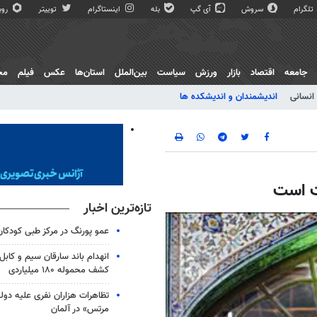
تلگرام
سروش
آی گپ
بله
اینستاگرام
توییتر
روبی
جامعه
اقتصاد
بازار
ورزش
سیاست
بین‌الملل
استان‌ها
عکس
فیلم
مج
انسانی
اندیشمندان و اندیشکده ها
مت است
تازه‌ترین اخبار
عمو پورنگ در مرکز طبی کودک
انهدام باند سارقان سیم و کابل
کشف محموله ۱۸۰ میلیاردی
تظاهرات هزاران نفری علیه دو
مرتس» در آلمان