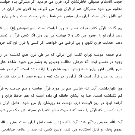
حجت الاسلام صدیقی خاطرنشان کرد: قرآن می فرماید اگر مشرکی پناه خواست پنا
معلوم می شود مشرکان هم از قرآن بهره می گیرند. به قدری نظر قرآن در 
غیر قابل انکار است. قرآن برای مؤمن هم شفا و هم رحمت است و هم برای 
وی گفت: قرآن کتاب نجات نسلها تا روز قیامت است. امیرالمؤمنین(ع) می فر
دهد قرآن او را رهبری می کند و تا بهشت می برد ولی اگر کسی قرآن را تحلی
دهد. هدایت قرآن تقوی و بی غرضی می خواهد. اگر کسی با قرآن لج کند جز
امام جمعه موقت تهران گفت: این قرآنی که در طی قرن های گذشته در آ
وجود در تفسیر آیت الله خزعلی مطالب جدیدی به چشم می خورد. شاخه های ن
های بالایی اش برای همه زمانها میوه هایش را ارائه داده است. آنچه در ه
دارد. لذا عدل قرآن است اگر قرآن را در یک کفه و سوره حمد را در یک کفه بگذ
وی اظهارداشت: آیت الله خزعلی هم در مورد قرآن صامت و هم خدمت به قرآن 
کم نگذاشته است. خدا به ایشان حافظه ای داده است که هم حافظ قرآن و 
قرآنند اینها در روز قیامت درب بهشت به رویشان باز می شود. حامل قرآن یع
دارد. کسانی که قرآن را حفظ کنند نبوت خاتم الانبیا در سینه اش حک می شود
آیت الله صدیقی یادآور شد: آیت الله خزعلی هم حامل قرآن است یعنی مطالبی
عموم پخته و قابل استفاده می کند. اولین کسی که بعد از علامه طباطبایی