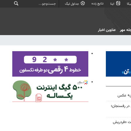
نتایج زنده
کا
ایتا
جداول لیگ
له مهر
عناوین اخبار
ان+ عکس
 در رفسنجان؛
لت «فردریش