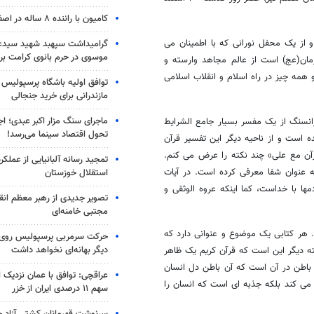
کامیون با راننده ۸ ساله در اصفهان توقیف شد
 از یک محفل نورانی که با اطمینان می
گرامیداشت سپهبد شهید سیدعب
موسوی در حرم بانوی کرامت برگ
ان(عج) است از عالم مجاهد وارسته و
مه چیز در راه اسلام و انقلاب اسلامی
توافق اولیه باشگاه پرسپولیس 
مازندرانی برای خرید جنجالی
ماجرای سنگ مزار اکبر عبدی؛ ا
انسنگ از یک مفسر بسیار جامع الشرایط
تحول اقتصاد سینما می‌رسد!
ه است و از ناحیه دیگر این تفسیر قرآن
قرآن مع علی» چند نکته را عرض می کنم.
تمجید رسانه آلبانیایی از عملکر
عنوان شفا معرفی کرده است. در آیات
استقلال خوزستان
ا با خداست، کما اینکه عروه الوثقی و
تصویر جدیدی از رهبر معظم انق
مجتبی خامنه‌ای
هر کتابی یک موضوع و عنوانی دارد که
حرکت سرمربی پرسپولیس روی لبه
دیگر بهانه‌ای نخواهد داشت
ه دیگر این است که قرآن کریم یک ظاهر
 باطن در آن است که آن باطن دل انسان
عراقچی: توافق با عمان نزدیک
ن می کند بلکه جذبه ای است که انسان را
سهم ۱۱ درصدی ایران از خزر
سرنوشت قهرمانان کشتی آزاد ج