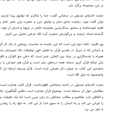
در این مجموعه برگزار شد.
حجت الاسلام صدیقی در سخنانی گفت: خدا را شاکرم که توفیق پیدا کردیم و
توان گفت مورد رضایت خدای منان و اولیای دین و حضرت ولی عصر امام زم
فقیه خودساخته و سخنور سنگرنشین همیشه حاضر در جبهه و انسان از خود و ه
گذشته استاد ارجمند و بزرگوارمان حضرت آیت الله خزعلی تجلیل می کنیم.
وی افزود: نکته دوم این است که این جلسه به مناسبت رونمایی از یک اثر گر
و انسانی که از دیرباز در تفسیر قرآن به فضل الهی توفیقات بالا نصیبشان شد
همراه با خدمتگزاری در بنیاد بین المللی غدیر است که «علی مع القرآن و ال
یکی اینکه قرآن کریم نسخه همه دردهای بشر است و قرآن هم خودش را به 
متعددی این کتاب به عنوان ذکر معرفی شده است. قرآن وسیله ارتباط دل آدمه
واعتصموا به حبل الله است.
حجت الاسلام صدیقی در ادامه سخنانش اظهارداشت: قرآن کتاب هدایت است. 
مطالبش حول آن مسئله است. موضوع قرآن هدایت است
«هُدًى لِّلْمُتَّقِينَ»
نکت
و الفاظی دارد مفاهیم و مطالب مختلفی به زبان عربی است اما یک حقیقت و
را نورانی می کند و راه انسان را به سوی خدا باز می کند. نه تنها راه را روش
با خود می برد.