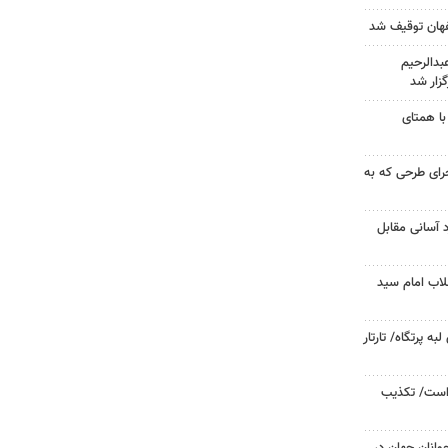
دالرحیم
زار شد
با همتای
جرای طرحی که به
د آسانی مقابل
لاب امام سید
 پرتگاه/ تارتار
 است/ تکذیب
وانان جهان در