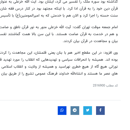
گذاشته بود سوره ملک را تفسیر می کرد، ایشان بود. آیت الله خزعلی به عنو
قرآن دین خود را به قرآن ادا کرد. با اینکه مجتهد بود در کنار درس فقه ش
سنت حسنه را اجرا کرد و الان هم با خدمتی که به امیرالمومنین(ع) با تأسیس 
امام جمعه موقت تهران گفت: آیت الله خزعلی منور به نور قرآن ناطق و صام
و هم در خدمت به قرآن صامت هستند. با این سن بالا همت گماشتند تفسیر 
بیان و مجاهدت در قرآن بیان کردند.
وی افزود: در این مقطع اخیر هم با بنان یعنی قلمشان، این مجاهدت را کردند
بوده اند. همیشه با انحرافات سیاسی و تهدیدهایی که انقلاب را مورد تهدید قرا
نورانی هیچ گاه از هیچ خطری نهراسید و همیشه از ولایت و انقلاب اسلامی پ
های عصر ما هستند و انشاءالله خداوند فرهنگ عمومی تشیع را از طریق بیان و ب
کد مطلب
2516900