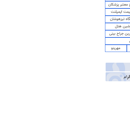
معتبر پزشکان
مت ایمپلنت
اه تیزهوشان
شین هتل
رین جراح بینی
مهرینو