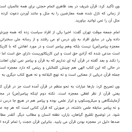
وی تأکید کرد: قرآن شریف در بعد ظاهری اتمام حجتی برای همه عالمیان است
از زمانی که نازل شده همه معارضین را به مثل و مانند آوردن دعوت کرده 
مثل آن را نمی توانید بیاورید.
امام جمعه موقت تهران گفت: اخیرا یکی از افراد سیاست زده که همه چیز
داده ولی در سابق افراد به پای درس او می رفتند و از رسانه ملی سخن
معجزه پیامبر(ص) نیست بلکه وهم پیامبر است و در مورد اهانتی که با کاریک
است مدعی شده که آزادی حق است و این کاریکاتوریست دارای حق است اما تک
را نکند و بعد گفته در قرآن آیه ای نداریم که به قرآن و پیامبر نمی توان اها
در حالی که این کتاب الهی هم چینش کلماتش و ریتمی که دارد معجزه است. 
جمله قرآن دریایی از معنایی است و نه نهج البلاغه و نه هیچ کتاب دیگری به 
وی تصریح کرد: بارها عبارات به نحو منظم در قرآن آمده است جز در قرآن 
روزنامه‌های صبح شنبه ۱۷ مرداد ۱۴۰۵
روزنام
یعنی قرآن از نظر لفظی معجزه است. نکته دوم اینکه پیامبر(ص) در م
آزمایشگاهی و میکروسکوپ و ابزار علمی بوده و پیامبر هم در هیچ جا درس ن
و نه پیامبر سابقه علمی داشته، در صورتی که قرآن کتابی است که هر چه ع
شود. در توضیح تلقیح گیاهان، باران، نطفه انسان و مطالب دیگر. آنقدر مطا
صدها دلیل در معجزه بودن قرآن می یابید. بنابراین قرآن حجت را تمام کرده 