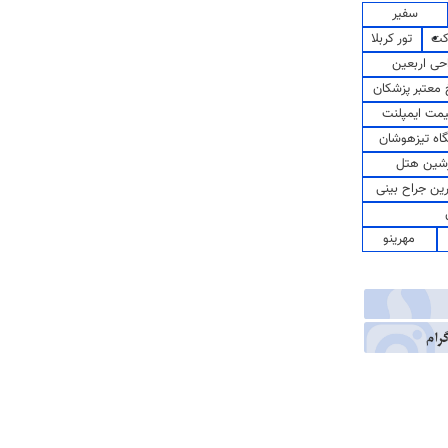
سفیر
کت
تور کربلا
حی اربعین
معتبر پزشکان
مت ایمپلنت
اه تیزهوشان
شین هتل
رین جراح بینی
مهرینو