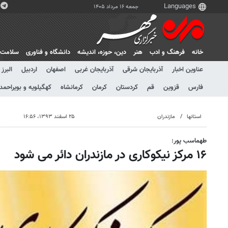
جمعه ۱۶ مرداد ۱۴۰۵
خانه
فرهنگ و ادب
هنر
دين، حوزه، انديشه
دانشگاه و فناوری
سلامت
عناوین اخبار
آذربایجان شرقی
آذربایجان غربی
اصفهان
اردبیل
البرز
فارس
قزوین
قم
کردستان
کرمان
کرمانشاه
کهگیلویه و بویراحمد
استانها
مازندران
۲۵ اسفند ۱۳۹۳، ۱۶:۵۶
طهماسب پور:
۱۶ مرکز نیکوکاری در مازندران دائر می شود