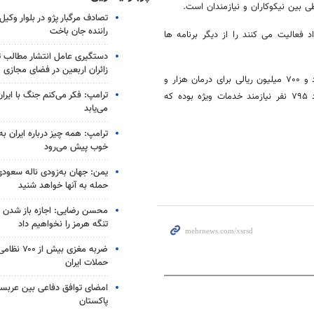
ی بین نیکوکاران و نیازمندان است.
تصادف مرگبار پژو در بلوار وکیل‌
راننده جان باخت
فعالیت می کنند را از دیگر برنامه ها
دستگیری عامل انتشار مطالب تو
زائران اربعین در فضای مجازی
علی اصغر امیری قائم مقام کمیته امداد نیز از هزینه کرد بیش از پنج میلیارد و ۷۰۰ میلیون ریالی برای درمان هزار و
ترامپ: فکر می‌کنم جنگ با ایران
۴۷۵ بیمار صعب العلاج تحت حمایت خبر داد و گفت: از مجموع این تعداد ۷۹۵ نفر نیازمند خدمات ویژه بوده که
می‌یابد
ترامپ: همه چیز درباره ایران به
خوب پیش می‌رود
یمن: جهان به‌زودی ناله سعودی‌
حمله به آنها خواهد شنید
محسن رضایی: اجازه باز شدن 
تنگه هرمز را نخواهیم داد
ضربه مغزی بیش
حملات ایران
امضای توافق دفاعی بین عربستا
پاکستان