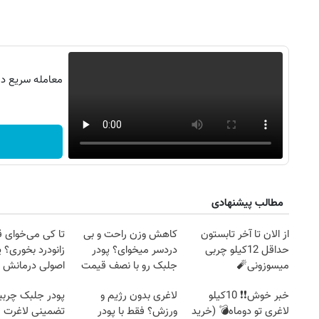
معامله سریع در 
مطالب پیشنهادی
از الان تا آخر تابستون
کاهش وزن راحت و بی
تا کی می‌خوای 
حداقل 12کیلو چربی
دردسر میخوای؟ پودر
زانودرد بخوری؟ ی
میسوزونی🧨
جلبک رو با نصف قیمت
اصولی درمانش 
۱۴
روزنامه‌های صبح پنج‌شنبه ۱۵ مرداد ۱۴۰۵
روزنام
بخر!
خبر خوش❗❗ 10کیلو
لاغری بدون رژیم و
پودر جلبک چربی
لاغری تو دوماه💣 (خرید
ورزش؟ فقط با پودر
تضمینی لاغرت م