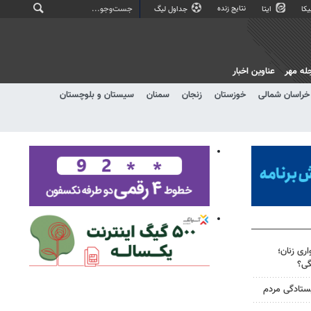
نتایج زنده
کا
ایتا
جداول لیگ
له مهر
عناوین اخبار
خراسان شمالی
خوزستان
زنجان
سمنان
سیستان و بلوچستان
ری زنان؛
گی؟
یستادگی مردم