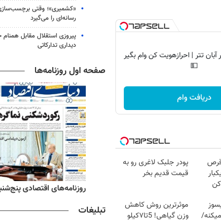
«کشمیری»؛ وقتی برچسب‌سازی
رسانه‌ای را می‌گیرد
پیروزی استقلال مقابل همنام خ
دیداری تدارکاتی
آبان تتر | احرازهویت کن وام بگیر
💵
صفحه اول روزنامه‌ها
دریافت وام
قرص
پودر جلبک لاغری رو به
کبار
قیمت قدیم بخر
کن
ه‌های ورزشی پنج‌شنبه ۱۵ مرداد ۱۴۰۵
روزنامه‌های اقتصادی پنج‌شنبه ۱۵ مرداد ۰۵
سوز
موثرترین روش کاهش
تبلیغات
یکنه/
وزن گیاهی! 5تا۷کیلو