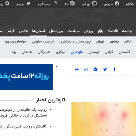
تلگرام
سروش
آی گپ
بله
اینستاگرام
توییتر
روبی
جامعه
اقتصاد
بازار
ورزش
سیاست
بین‌الملل
استان‌ها
عکس
فیلم
مج
ایلام
بوشهر
تهران
چهارمحال و بختیاری
خراسان جنوبی
خراسان رضوی
گلستان
گیلان
لرستان
مازندران
مرکزی
هرمزگان
همدان
یزد
تازه‌ترین اخبار
روایت یک حقوقدان از موتورسوا
استقلال در تردد یا چالش فرهن
گالیکش، روایت شبی دیگر از ا