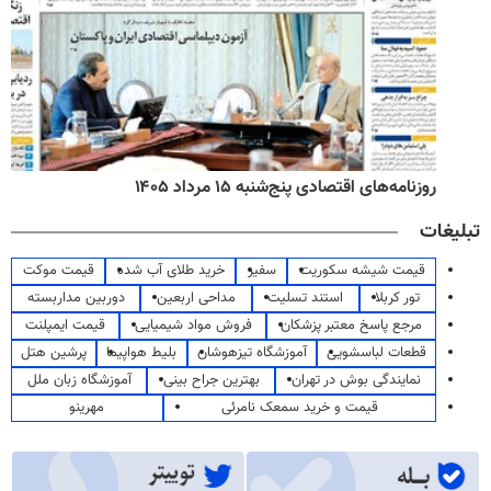
روزنامه‌های اقتصادی پنج‌شنبه ۱۵ مرداد ۱۴۰۵
تبلیغات
قیمت شیشه سکوریت
سفیر
خرید طلای آب شده
قیمت موکت
تور کربلا
استند تسلیت
مداحی اربعین
دوربین مداربسته
مرجع پاسخ معتبر پزشکان
فروش مواد شیمیایی
قیمت ایمپلنت
قطعات لباسشویی
آموزشگاه تیزهوشان
بلیط هواپیما
پرشین هتل
نمایندگی بوش در تهران
بهترین جراح بینی
آموزشگاه زبان ملل
قیمت و خرید سمعک نامرئی
مهرینو