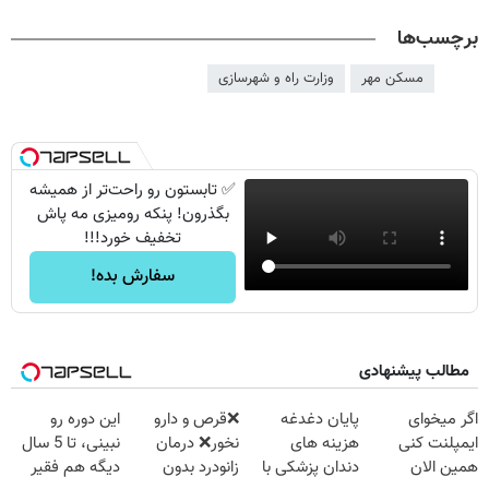
برچسب‌ها
مسکن مهر
وزارت راه و شهرسازی
✅ تابستون رو راحت‌تر از همیشه
بگذرون! پنکه رومیزی مه پاش
تخفیف خورد!!!
سفارش بده!
مطالب پیشنهادی
اگر میخوای
پایان دغدغه
❌قرص‌ و دارو
این دوره رو
ایمپلنت کنی
هزینه های
نخور❌ درمان
نبینی، تا 5 سال
همین الان
دندان پزشکی با
زانودرد بدون
دیگه هم فقیر