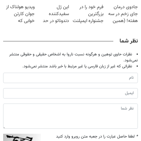
وقتشه | فقط با
پک سفید کننده
قرص
می‌مونی! همین
جادوی درمان
فرم خود را در
این ژل
ویدیو هولناک از
۲۵ میلیون
خانگی
الان ثبت نام کن
جای زخم در سه
بزرگترین
سفیدکننده
جوان کارتن
تومان!!!
هفته! (همین
جشنواره ایمپلنت
دندوناتو در حد
خوابی که
حالا رایگان
تهران پر کنید ! |
لمینت سفید
میلیاردر شد.
صحبت کنید)
فقط ۲۵ میلیون
میکنه
آموزش رایگان
نظر شما
(40%تخفیف)
نظرات حاوی توهین و هرگونه نسبت ناروا به اشخاص حقیقی و حقوقی منتشر
نمی‌شود.
نظراتی که غیر از زبان فارسی یا غیر مرتبط با خبر باشد منتشر نمی‌شود.
*
لطفا حاصل عبارت را در جعبه متن روبرو وارد کنید