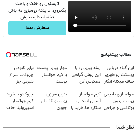
تابستون رو خنک و راحت
بگذرون! تا پنکه رومیزی مه پاش
تخفیف داره بخرش
سفارش بده!
مطالب پیشنهادی
این گیاه دریایی
روند پیری رو با
مهار پیری پوست
برای نابودی
پوستت رو طوری
این روش گیاهی
با کرم جوانساز
چروکات سراغ
صاف میکنه انگار
معکوس کن
پوست
هیچی جز
20سال جوون
آلمانی(تخفیف
جوانساز جلبک
جوانسازی طبیعی
کرم جوانساز
بدون سوزن
چروکاتو با خرید
شدی🔥
ویژه تا امشب)
نرو(تخفیف40%)
پوست بدون
آلمانی انتخاب
پوستتو 10سال
کرم جوانساز
بوتاکس و جراحی
ستاره ها!خرید با
جوون
اسپیرولینا خاک
😳! خرید با
تخفیف
کن50%تخفیف
یکسان کن!کلیک
تخفیف ویژه
پاییزی
جهت خرید
نظر شما