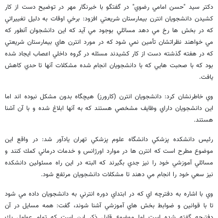
دكتر سيد "حسن امامي رضوي" در گفتگو با خبرنگار مهر در توضيح دست از كار
كشيدن دانشجويان انترن بيمارستان شريعتي افزود: برخي اوقات به دليل تغييراتي
كه در بخش ها رخ مي دهد مسائلي بوجود مي آيد كه اين دانشجوان آنطور كه
مي خواهند نظراتشان تأمين نمي شود كه در مورد انترن هاي بيمارستان شريعتي
كه در هفته گذشته دست از كار كشيدند مسئله در گروه داخلي اعصاب ايجاد شده
بود كه با صحبت هايي كه با دانشجويان انجام شده مشكلات آنها تا حدي كاهش
يافت.
وي خاطرنشان كرد: دانشجويان انترن (كارورز) هيچگاه بدون مشكل نبوده اند اما
اين دانشجويان داراي وظايف مشخصي هستند كه به آنها ابلاغ شده و با آن آشنا
هستند.
رئيس دانشكده پزشكي دانشگاه علوم پزشكي تهران يادآور شد: در واقع اين
موضوع مطرح است كه انترن ها در موارد اورژانس و خدمات درماني كمك كنند و
مسائلي آموزشي خود را نيز جدي بگيرند كه البته در اين راه مسئولين دانشكده
نيز سعي خود را انجام مي دهند تا مشكلات دانشجويان مرتفع شود.
وي با اشاره به دفترچه اي كه در ابتداي دوره انترني به دانشجويان داده مي شود
تا با قوانين و ضوابط بخش هاي آموزشي آشنا شوند، گفت: همه مسايل در آن
دفترچه گفته شده است اما موضوع قابل ذكر اين است كه تمام عوامل يك