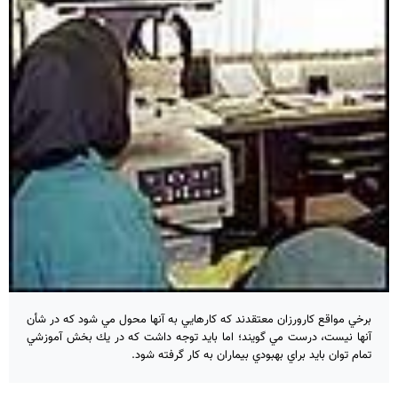
برخي مواقع كارورزان معتقدند كه كارهايي به آنها محول مي شود كه در شأن
آنها نيست، درست مي گويند؛ اما بايد توجه داشت كه در يك بخش آموزشي
تمام توان بايد براي بهبودي بيماران به كار گرفته شود.