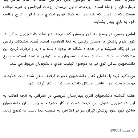
بيمارستان از جمله استاد، رزيدنت، انترن، پرستار، پزشك اورژانس و غيره موظف
هستند كه در زماني كه يك بيمار به كمك فوري احتياج دارد فراتر از شرح وظايف
خود به ياري بيمار بشتابند.
امامي رضوي در پاسخ به اين پرسش كه نتيجه اعتراضات دانشجويان ساكن در
كوي علوم پزشكي به مسائل رفاهي به كجا انجاميده است، گفت: مشكلات رفاهي
در خوابگاه هميشه و در همه دانشگاه ها وجود داشته و دارد و برطرف كردن اين
مشكلات به كمك همه از جمله دانشجويان و مسئولين نيازمند است، موضوع
دانشجويان ساكن كوي نيز به موضوع كيفيت غذاي دانشجويان مربوط مي شد.
وي تأكيد كرد: با تعاملي كه با دانشجويان صورت گرفته، سعي شده است علاوه بر
بهبود كيفيت امور رفاهي، مسائل دانشجويان نيز در نظر گرفته شود.
هفته گذشته دانشجويان انترن بيمارستان شريعتي در اعتراض به آنچه اهانت به
اين دانشجويان عنوان مي كردند دست از كار كشيدند و پس از آن دانشجويان
ساكن كوي علوم پزشكي تهران نيز در اعتراض به كيفيت غذا دست به تجمع زدند.
کد مطلب
298331