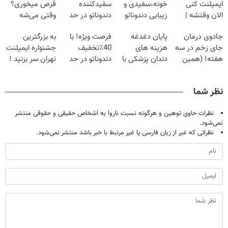
ایمپلنت کنی
خونه،سفیدی و
سفیدکننده
قرص میخوری؟
الان وقتشه |
زیبایی دندوناتو
دندوناتو در حد
وقتی می‌شه
فقط با ۲۵
برگردون
لمینت سفید
بدون عمل
جادوی درمان
پایان دغدغه
فرصت ویژه! با
به بزرگترین
میلیون تومان!!!
(40%off)
میکنه
درمانش کرد؟؟؟؟
جای زخم در سه
هزینه های
40٪تخفیف
جشنواره ایمپلنت
(40%تخفیف)
هفته! (همین
دندان پزشکی با
دندوناتو در حد
تهران سر بزنید !
حالا رایگان
پک سفید کننده
کامپوزیت سفید
| فقط ۲۵
صحبت کنید)
خانگی
کن
میلیون !
نظر شما
نظرات حاوی توهین و هرگونه نسبت ناروا به اشخاص حقیقی و حقوقی منتشر
نمی‌شود.
نظراتی که غیر از زبان فارسی یا غیر مرتبط با خبر باشد منتشر نمی‌شود.