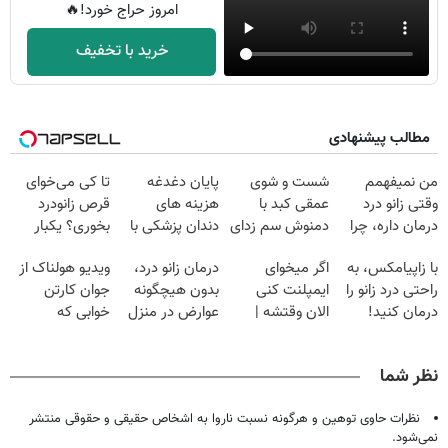
امروز حراج خورد!🔥
خرید با تخفیف
مطالب پیشنهادی
من نمیفهمم
شست و شوی
پایان دغدغه
تا کی می‌خوای
وقتی زانو درد
عمقی کبد با
هزینه های
قرص زانودرد
درمان داره، چرا
دمنوش سم زدای
دندان پزشکی با
بخوری؟ یکبار
دردش رو داری
گیاهی
پک سفید کننده
اصولی درمانش
با زاپیامکس، به
اگر میخوای
درمان زانو درد،
ویدیو هولناک از
تحمل میکنی؟❗
خانگی
کن
راحتی درد زانو را
ایمپلنت کنی
بدون هیچگونه
جوان کارتن
درمان کنید!
الان وقتشه |
عوارض در منزل
خوابی که
فقط با ۲۵
(◂پرسش‌نامه)
میلیاردر شد.
میلیون تومان!!!
آموزش رایگان
نظر شما
نظرات حاوی توهین و هرگونه نسبت ناروا به اشخاص حقیقی و حقوقی منتشر
نمی‌شود.