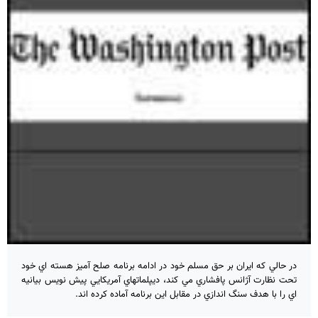
در حالي كه ايران بر حق مسلم خود در ادامه برنامه صلح آميز هسته اي خود
تحت نظارت آژانس پافشاري مي كند، ديپلماتهاي آمريكايي پيش نويس بيانيه
اي را با هدف سنگ اندازي در مقابل اين برنامه آماده كرده اند.