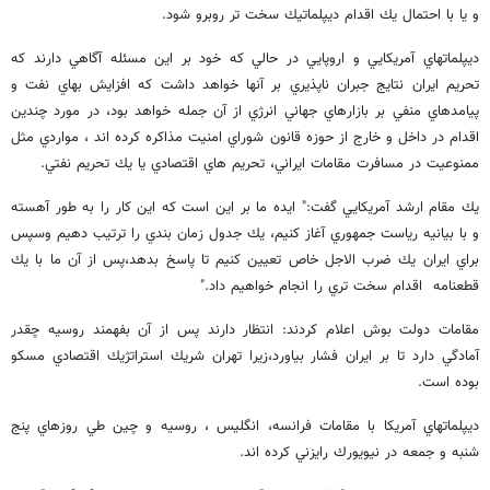
و يا با احتمال يك اقدام ديپلماتيك سخت تر روبرو شود.
ديپلماتهاي آمريكايي و اروپايي در حالي كه خود بر اين مسئله آگاهي دارند كه
تحريم ايران نتايج جبران ناپذيري بر آنها خواهد داشت كه افزايش بهاي نفت و
پيامدهاي منفي بر بازارهاي جهاني انرژي از آن جمله خواهد بود، در مورد چندين
اقدام در داخل و خارج از حوزه قانون شوراي امنيت مذاكره كرده اند ، مواردي مثل
ممنوعيت در مسافرت مقامات ايراني، تحريم هاي اقتصادي يا يك تحريم نفتي.
يك مقام ارشد آمريكايي گفت:" ايده ما بر اين است كه اين كار را به طور آهسته
و با بيانيه رياست جمهوري آغاز كنيم، يك جدول زمان بندي را ترتيب دهيم وسپس
براي ايران يك ضرب الاجل خاص تعيين كنيم تا پاسخ بدهد،پس از آن ما با يك
قطعنامه اقدام سخت تري را انجام خواهيم داد."
مقامات دولت بوش اعلام كردند: انتظار دارند پس از آن بفهمند روسيه چقدر
آمادگي دارد تا بر ايران فشار بياورد،زيرا تهران شريك استراتژيك اقتصادي مسكو
بوده است.
ديپلماتهاي آمريكا با مقامات فرانسه، انگليس ، روسيه و چين طي روزهاي پنج
شنبه و جمعه در نيويورك رايزني كرده اند.