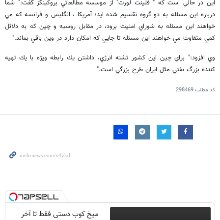
اين در حالي است كه " فلينت لورت" از موسسه مطالعاتي بروكينگز گفت:" شما
درباره اين مسئله به دو گروه تقسيم شده ايد؛ آمريكا ، انگليس و فرانسه كه مي
خواهند اين مسئله به شوراي امنيت برود، در مقابل روسيه و چين كه به دلائل
كمي متفاوت مي خواهند اين مسئله تا جايي كه امكان دارد در وين باقي بماند."
وي افزود:" براي چين اين كشور تشنه انرژي، داشتن يك رابطه ويژه با يك تهيه
كننده بزرگ نفتي مثل ايران طرح بزرگي است."
کد مطلب
298469
میخ کوب دستی فقط تا آخر