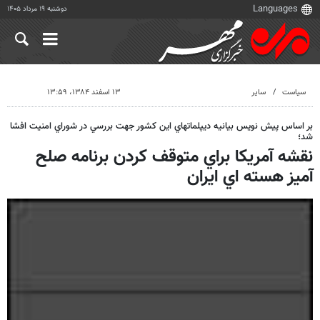
دوشنبه ۱۹ مرداد ۱۴۰۵
سیاست
سایر
۱۳ اسفند ۱۳۸۴، ۱۳:۵۹
بر اساس پيش نويس بيانيه ديپلماتهاي اين كشور جهت بررسي در شوراي امنيت افشا
شد؛
نقشه آمريكا براي متوقف كردن برنامه صلح
آميز هسته اي ايران