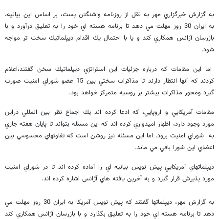
به گزارش خبرگزاري مهر به نقل از روزنامه واشنگتن پست، بر اساس اين بيانيه،
به ايران 30 روز مهلت مي دهد تا برنامه هسته اي خود را به تعليق درآورد و با
بازرسان آژانس همكاري كند و يا با احتمال يك اقدام ديپلماتيك سخت تر مواجه
شود.
اما اين مقامات كه درباره جزئيات اين استراتژي ديپلماتيك سخن گفتند،اعلام
كردند كه آنها انتظار دارند تا مذاكرات سختي بين 15 عضو شوراي امنيت صورت
گيرد ومحور مذاكرات بيشتر بر روسيه متمركز خواهد بود.
مقامات آمريكايي و اروپايي، كه ادعا كرده اند يك اجماع نظر بين المللي دراين
مورد وجود دارد، اظهار اميدواري كرده اند كه اين مسئله بتواند تا پايان هفته جاري
به شوراي امنيت برود. اما اين مسئله نيز روشن است كه تفاوتهاي محسوسي بين
اعضاي اين شورا باقي مي ماند.
ديپلماتهاي آمريكايي پيش نويس بيانيه اي را آماده كرده اند تا در شوراي امنيت
مورد پذيرش قرار گيرد و به آخرين يافته هاي آژانس اشاره كرده اند.
به گزارش مهر، ديپلماتها گفتند كه پيش نويس آمريكا به ايران 30 روز مهلت مي
دهد تا برنامه هسته اي خود را به تعليق بگذارد و با بازرسان آژانس همكاري كند