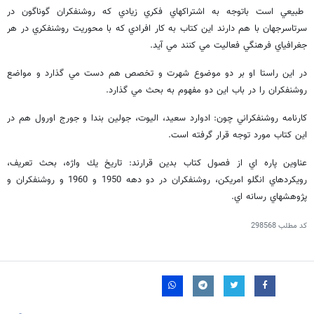
طبيعي است باتوجه به اشتراكهاي فكري زيادي كه روشنفكران گوناگون در
سرتاسرجهان با هم دارند اين كتاب به كار افرادي كه با محوريت روشنفكري در هر
جغرافياي فرهنگي فعاليت مي كنند مي آيد.
در اين راستا او بر دو موضوع شهرت و تخصص هم دست مي گذارد و مواضع
روشنفكران را در باب اين دو مفهوم به بحث مي گذارد.
كارنامه روشنفكراني چون: ادوارد سعيد، اليوت، جولين بندا و جورج اورول هم در
اين كتاب مورد توجه قرار گرفته است.
عناوين پاره اي از فصول كتاب بدين قرارند: تاريخ يك واژه، بحث تعريف،
رويكردهاي انگلو امريكن، روشنفكران در دو دهه 1950 و 1960 و روشنفكران و
پژوهشهاي رسانه اي.
کد مطلب
298568