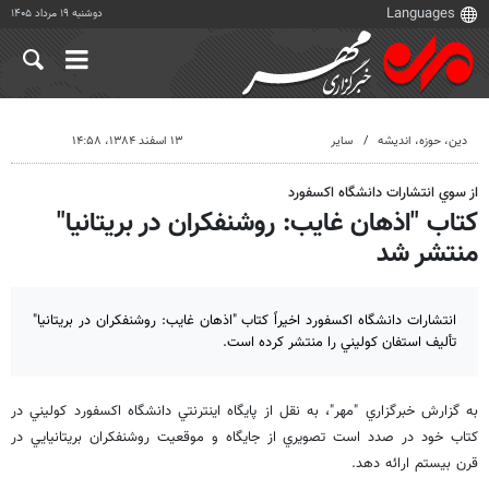
دوشنبه ۱۹ مرداد ۱۴۰۵
دين، حوزه، انديشه
سایر
۱۳ اسفند ۱۳۸۴، ۱۴:۵۸
از سوي انتشارات دانشگاه اكسفورد
كتاب "اذهان غايب: روشنفكران در بريتانيا"
منتشر شد
انتشارات دانشگاه اكسفورد اخيراً كتاب "اذهان غايب: روشنفكران در بريتانيا"
تأليف استفان كوليني را منتشر كرده است.
به گزارش خبرگزاري "مهر"، به نقل از پايگاه اينترنتي دانشگاه اكسفورد كوليني در
كتاب خود در صدد است تصويري از جايگاه و موقعيت روشنفكران بريتانيايي در
قرن بيستم ارائه دهد.