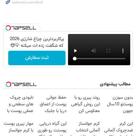
پرکاربردترین چراغ شارژی 2026
که شگفت زده ات میکنه 💡😍
ثبت سفارش
مطالب پیشنهادی
بدون سوزن
روند پیری رو با
حفظ جوانی
نابودی چروک
پوستتو 10سال
این روش گیاهی
پوست از اعماق
های سطحی و
جوون
معکوس کن
دریا با جلبک
عمقی پوست با
کن50%تخفیف
اسپیرولینا
کرم
این کرم
کرم جوانساز
این گیاه دریایی
مهار پیری پوست
پاییزی
آلمانی(45%تخفیف)
ضدچروک آلمانی
آلمانی انتخاب
پوستت رو طوری
با کرم جوانساز