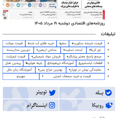
روزنامه‌های اقتصادی دوشنبه ۱۹ مرداد ۱۴۰۵
تبلیغات
قیمت شیشه سکوریت
سفیر
خرید طلای آب شده
قیمت موکت
تور کربلا
استند تسلیت
مداحی اربعین
دوربین مداربسته
مرجع پاسخ معتبر پزشکان
فروش مواد شیمیایی
قیمت ایمپلنت
قطعات لباسشویی
آموزشگاه تیزهوشان
بلیط هواپیما
پرشین هتل
نمایندگی بوش در تهران
بهترین جراح بینی
آموزشگاه زبان ملل
قیمت و خرید سمعک نامرئی
مهرینو