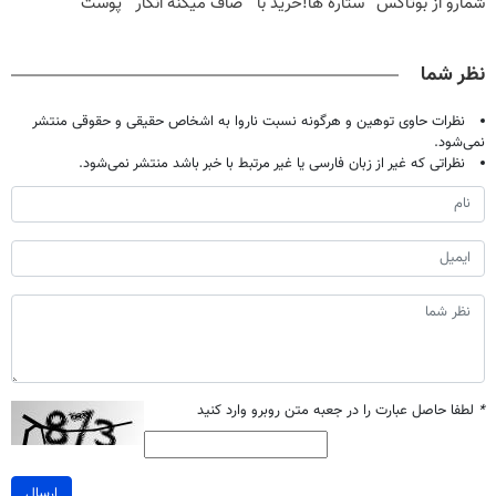
شمارو از بوتاکس
ستاره ها!خرید با
صاف میکنه انگار
پوست
بی نیاز میکنه.
تخفیف
20سال جوون
آلمانی(تخفیف
(تخفیف تا
شدی🔥
ویژه تا امشب)
نظر شما
امشب)
نظرات حاوی توهین و هرگونه نسبت ناروا به اشخاص حقیقی و حقوقی منتشر
نمی‌شود.
نظراتی که غیر از زبان فارسی یا غیر مرتبط با خبر باشد منتشر نمی‌شود.
*
لطفا حاصل عبارت را در جعبه متن روبرو وارد کنید
ارسال