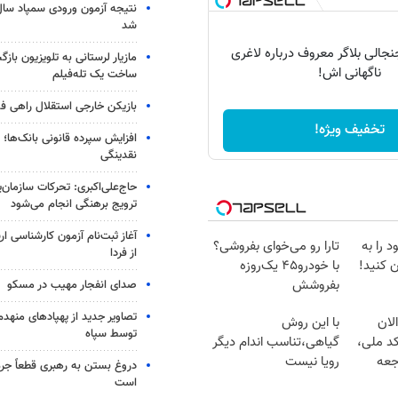
شد
الی بلاگر معروف درباره لاغری
مازیار لرستانی به تلویزیون با
ناگهانی اش!
ساخت یک تله‌فیلم
بازیکن خارجی استقلال راهی فو
تخفیف ویژه!
افزایش سپرده قانونی بانک‌ها؛ ت
نقدینگی
حاج‌علی‌اکبری: تحرکات سازمان‌یا
ترویج برهنگی انجام می‌شود
آغاز ثبت‌نام‌ آزمون کارشناسی 
 را به
تارا رو می‌خوای بفروشی؟
از فردا
 کنید!
با خودرو۴۵ یک‌روزه
بفروشش
صدای انفجار مهیب در مسکو
تصاویر جدید از پهپادهای منهدم
لان
با این روش
توسط سپاه
کد ملی،
گیاهی،تناسب اندام دیگر
جعه
رویا نیست
دروغ بستن به رهبری قطعاً جرم
است