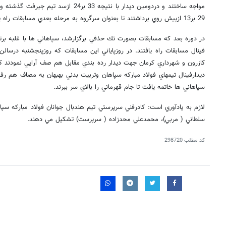
مواجه ساختند و دردومين ديدار با نتيجه 33 بر
29 بر13 ازپيش روي برداشتند تا بعنوان سرگروه به مرحله بعدي مسابقات راه يابند.
در دوره بعد كه مسابقات بصورت تك حذفي برگزارشد، سپاهاني ها با غلبه برتي
فينال مسابقات راه يافتند. در روزپاياني اين مسابقات كه روزپنجشنبه درسالن
كازرون و شهرداري كرمان جهت ديدار رده بندي مقابل هم صف آرايي نمودند كه
سپاهاني ها خاتمه يافت تا جام قهرماني را بالاي سر ببرند.
لازم به يادآوري است: كادرفني سرپرستي تيم هندبال جوانان فولاد مباركه س
سلطاني ( مربي)، محمدعلي محدزاده ( سرپرست) تشكيل مي دهند.
کد مطلب
298720