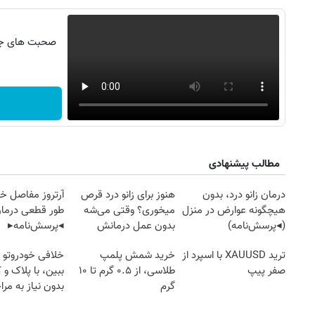
صحبت های جنج
مطالب پیشنهادی
درمان زانو درد، بدون
هنوز برای زانو درد قرص
آرتروز مفاصل خود
هیچگونه عوارض در منزل
میخوری؟ وقتی می‌شه
طور قطعی درمان
(◂پرسش‌نامه)
بدون عمل درمانش
◂پرسش‌نامه▸
کرد؟؟؟؟
ترید XAUUSD با اسپرد از
خرید شمش پلمپ
خلافی خودروتو ا
صفر پیپ
طلاسی، از ۰.۵ گرم تا ۱۰
ببین، با پلاک و 
گرم
بدون نیاز به مرا
حضوری