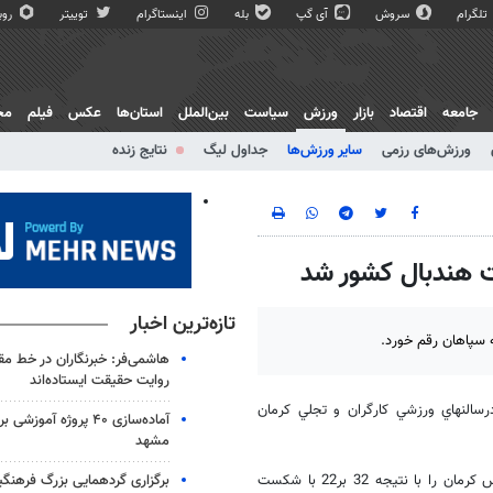
تلگرام
سروش
آی گپ
بله
اینستاگرام
توییتر
روبی
جامعه
اقتصاد
بازار
ورزش
سیاست
بین‌الملل
استان‌ها
عکس
فیلم
مج
ورزش‌های رزمی
سایر ورزش‌ها
جداول لیگ
نتایج زنده
ت هندبال كشور شد
تازه‌ترین اخبار
ه سپاهان رقم خورد.
هاشمی‌فر​​​​​​​: خبرنگاران در خط 
روایت حقیقت ایستاده‌اند
 با حضور 26 تيم از سراسركشور درسالنهاي ورزشي كارگران و تجلي كرمان
آماده‌سازی ۴۰ پروژه آموز
مشهد
برگزاری گردهمایی بزرگ فرهنگیان
درمرحله اول اين مسابقات جوانان فولاد مباركه سپاهان دراوليه ديدار تيم مس كرمان را با نتيجه 32 بر22 با شكست