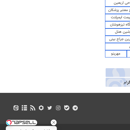
حی اربعین
معتبر پزشکان
مت ایمپلنت
اه تیزهوشان
شین هتل
رین جراح بینی
مهرینو