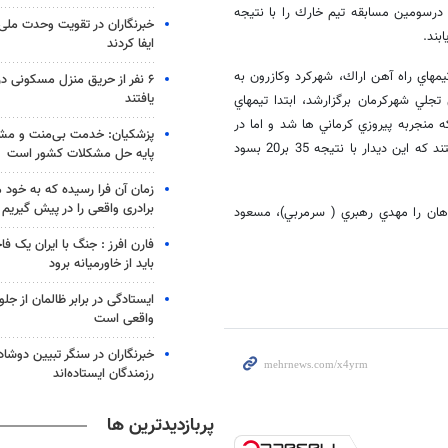
24 ازسد تيم جيرفت گذشته و درسومين مسابقه تيم خارك را با نتيجه
خبرنگاران در تقویت وحدت ملی
ایفا کردند
مهاي راه آهن اراك، شهركرد وكازرون به
۶ نفر از حریق منزل مسکونی 
یافتند
 تجلي شهركرمان برگزارشد، ابتدا تيمهاي
 منجربه پيروزي كرماني ها شد و اما در
پزشکیان: خدمت بی‌منت و مش
ديدارفينال تيمهاي فولاد مباركه سپاهان وتربيت بدني بهبهان به مصاف هم رفتند كه اين ديدار با نتيجه 35 بر20 بسود
پایه حل مشکلات کشور است
زمان آن فرا رسیده که به خود 
برادری واقعی را در پیش گیریم
پاهان را مهدي رهبري ( سرمربي)، مسعود
فارن افرز : جنگ با ایران یک ف
باید از خاورمیانه برود
ایستادگی در برابر ظالمان از جلو
واقعی است
خبرنگاران در سنگر تبیین دوش
رزمندگان ایستاده‌اند
پربازدیدترین ها