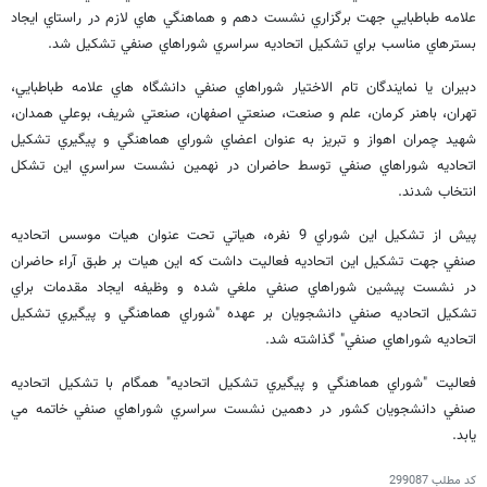
علامه طباطبايي جهت برگزاري نشست دهم و هماهنگي هاي لازم در راستاي ايجاد
بسترهاي مناسب براي تشكيل اتحاديه سراسري شوراهاي صنفي تشكيل شد.
دبيران يا نمايندگان تام الاختيار شوراهاي صنفي دانشگاه هاي علامه طباطبايي،
تهران، باهنر كرمان، علم و صنعت، صنعتي اصفهان، صنعتي شريف، بوعلي همدان،
شهيد چمران اهواز و تبريز به عنوان اعضاي شوراي هماهنگي و پيگيري تشكيل
اتحاديه شوراهاي صنفي توسط حاضران در نهمين نشست سراسري اين تشكل
انتخاب شدند.
پيش از تشكيل اين شوراي 9 نفره، هياتي تحت عنوان هيات موسس اتحاديه
صنفي جهت تشكيل اين اتحاديه فعاليت داشت كه اين هيات بر طبق آراء حاضران
در نشست پيشين شوراهاي صنفي ملغي شده و وظيفه ايجاد مقدمات براي
تشكيل اتحاديه صنفي دانشجويان بر عهده "شوراي هماهنگي و پيگيري تشكيل
اتحاديه شوراهاي صنفي" گذاشته شد.
فعاليت "شوراي هماهنگي و پيگيري تشكيل اتحاديه" همگام با تشكيل اتحاديه
صنفي دانشجويان كشور در دهمين نشست سراسري شوراهاي صنفي خاتمه مي
يابد.
کد مطلب
299087