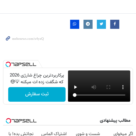
پرکاربردترین چراغ شارژی 2026
که شگفت زده ات میکنه 💡😍
ثبت سفارش
مطالب پیشنهادی
اگر میخوای
شست و شوی
اشتراک الماس
نجاتش بده! با