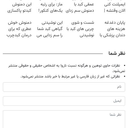
ایمپلنت کنی
عمقی کبد با
ماز: برای رتبه
این دمنوش
الان وقتشه |
دمنوش سم زدای
یک‌های کنکور!
کبدتو پاکسازی
فقط با ۲۵
گیاهی
کن+ضمانت
پایان دغدغه
شست و شوی
این نوشیدنی
دمنوش خوش
میلیون تومان!!!
مرجوعی
هزینه های
چربی های کبد با
گیاهی کبد شما
عطری که برای
دندان پزشکی با
نوشیدنی
را سم زدایی می
درمان کبدچرب
پک سفید کننده
گیاهی(55%تخفیف)
کند (با ضمانت
معجزه میکنه
خانگی
مرجوعی)
نظر شما
نظرات حاوی توهین و هرگونه نسبت ناروا به اشخاص حقیقی و حقوقی منتشر
نمی‌شود.
نظراتی که غیر از زبان فارسی یا غیر مرتبط با خبر باشد منتشر نمی‌شود.