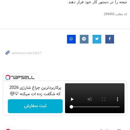
نتيجه را در دستور كار خود قرار دهند.
کد مطلب
299493
پرکاربردترین چراغ شارژی 2026
که شگفت زده ات میکنه 💡😍
ثبت سفارش