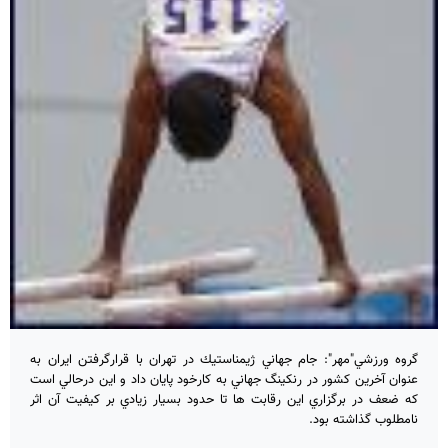
گروه ورزشي"مهر": جام جهاني ژيمناستيك در تهران با قرارگرفتن ايران به
عنوان آخرين كشور در رنكينگ جهاني به كارخود پايان داد و اين درحالي است
كه ضعف در برگزاري اين رقابت ها تا حدود بسيار زيادي بر كيفيت آن اثر
نامطلوب گذاشته بود.