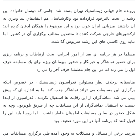
پرونده جام جهاني ژيمناستيك تهران بسته شد. جامي كه دوسال خانواده اين
رشته را تحت تاثيرخود قرارداده بود وكارشناسان هم انتقادهاي تند وتيزي به
آن داشتند.
ميزباني ايران خوب بود و اين موضوع را همگان اذعان كرده اند؛
ازكشورهاي خارجي شركت كننده تا منتقدين مخالف برگزاري آن در كشور. اما
نبايد روي كاستي هاي اين رشته سرپوش گذاشت.
مسلما در هر برنامه اي بعد از امور اجرايي، بحث ارتباطات و برنامه ريزي
براي حضور تماشاگر و خبرنگار و حضور ميهمانان ويژه براي يك مسابقه حرف
اول را مي زند اما در اين جام مطمئنا حرف آخر را مي زد.
متاسفانه برخلاف نظر مسئولين فدراسيون ژيمناستيك ، در خصوص اينكه
برگزاري اين مسابقات مي تواند تماشاگر جذب كند اما به اندازه اي كه پيش
بيني مي شد، تماشاگران از اين رقابت ها استقبال نكردند . فدراسيون از ابتدا
نسبت به استقبال تماشاگران از اين مسابقات چه از طريق تلويزيون وچه به
شكل حضور در سالن مسابقات اطمينان خاطر داشت . اما روسا بايد اين را
قبول كنند كه برنامه آنها در اين مورد ضعيف بود.
هرچند برخي از مسائل و مشكلات به وجود آمده طي برگزاري مسابقات مي