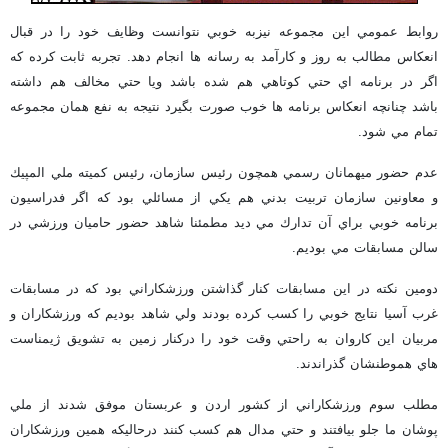
روابط عمومي اين مجموعه نيزبه خوبي نتوانست وظايف خود را در قبال
انعكاس مطالب به روز و كارآمد به رسانه ها انجام دهد. تجربه ثابت كرده كه
اگر در برنامه اي حتي كوتاهي هم شده باشد ويا حتي مخالف هم داشته
باشد چنانچه انعكاس برنامه ها خوب صورت بگيرد نتيجه به نفع همان مجموعه
تمام مي شود.
عدم حضور ميهمانان رسمي همچون رئيس سازمان، رئيس كميته ملي المپيك
و معاونين سازمان تربيت بدني هم يكي از مسائلي بود كه اگر فدراسيون
برنامه خوبي براي آن تدارك مي ديد مطمئنا شاهد حضور حاميان ورزشي در
سالن مسابقات مي بوديم.
دومين نكته در اين مسابقات كنار گذاشتن ورزشكاراني بود كه در مسابقات
غرب آسيا نتايج خوبي را كسب كرده بودند ولي شاهد بوديم كه ورزشكاران و
مربيان اين كاروان به راحتي وقت خود را دركنار زمين به تشويق ژيمناست
هاي هموطنشان گذراندند.
مطلب سوم ورزشكاراني از كشور اردن و عربستان موفق شدند از ملي
پوشان ما جلو بيافتند و حتي مدال هم كسب كنند درحاليكه همين ورزشكاران