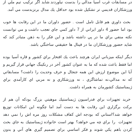
در مسابقات غرب آسيا مدالي را بدست نياوردند.شايد اگر تركيب تيم ملي از
ورزشكاران قديمي تر تشكيل شده بود حداقل يك مدال برنزبدست مي آمد.
بحث داوري هم قابل تامل است . حضور داوران ما در اين رقابت ها خوب
بود اما حضور 4 داور ايراني از 7 داور كمي جاي تعجب داشت و مي توانست
نكته منفي براي ما در پي داشته باشد و اين فكر را به ذهن متبادر كند كه
شايد حضور ورزشكاران ما در فينال ها حقيقتي ساختگي باشد.
ديگر اينكه ميزباني ايران هرچند باعث يك افتخار براي كشور و قاره آسيا بوده
اما فقط باعث شده كه ما به عنوان كشور آخر در رنكينگ جهاني قرار گيريم و
آيا اين موضوع ارزش اين همه جنجال و حرف وحديث را داشت؟ مسابقاتي
كه نه مدالي،نه تماشاگري ، نه ورزشكاري و نه مربي اي كارآمدي براي
ژيمناستيك كشورمان به همراه داشت.
خريد تجهيزات براي فدراسيون ژيمناستيك موهبتي بزرگ بودكه آن هم از
بركت برگزاري اين رقابت ها به دست آمد اما چگونه اين امكانات توزيع
خواهد شد؟استاني كه بودجه اش كفاف مشكلات روز مره اش را نمي دهد
تجهيزات را براي چه مي خواهد؟
بهتر است خانواده ژيمناستيك به جاي بحث
كردن باهم يكي شوند و فكر اساسي براي تصميم گيري هاي آني و بدون