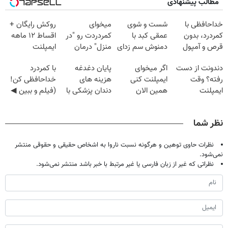
مطالب پیشنهادی
خداحافظی با
شست و شوی
میخوای
روکش رایگان +
کمردرد، بدون
عمقی کبد با
کمردردت رو "در
اقساط ۱۲ ماهه
قرص و آمپول
دمنوش سم زدای
منزل" درمان
ایمپلنت
گیاهی
کنی؟ (◂فیلم +
دندونت از دست
اگر میخوای
پایان دغدغه
با کمردرد
◂پرسش‌نامه)
رفته؟ وقت
ایمپلنت کنی
هزینه های
خداحافظی کن!
ایمپلنت
همین الان
دندان پزشکی با
(فیلم و ببین ◀
دیجیتاله
وقتشه | فقط با
پک سفید کننده
پرسش‌نامه رو
۲۵ میلیون
خانگی
پرکن)
نظر شما
تومان!!!
نظرات حاوی توهین و هرگونه نسبت ناروا به اشخاص حقیقی و حقوقی منتشر
نمی‌شود.
نظراتی که غیر از زبان فارسی یا غیر مرتبط با خبر باشد منتشر نمی‌شود.