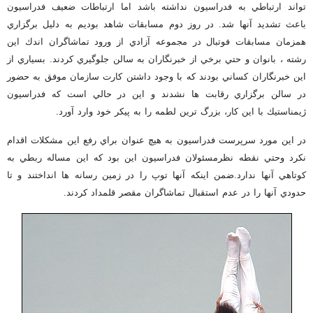
تواند ارتباطي به فدراسيون نداشته باشد اما ارتباطات ضعيف فدراسيون
باعث تشديد آنها شد. در روز دوم مسابقات شاهد بوديم به دليل برگزاري
همزمان مسابقات فوتبال در مجموعه آزادي از ورود تماشاگران اندك اين
رشته ، بانوان و حتي برخي از خبرنگاران به سالن جلوگيري كردند. بسياري از
اين خبرنگاران كساني بودند كه با وجود داشتن كارت سازمان موفق به حضور
در سالن برگزاري رقابت ها نشدند و اين در حالي است كه فدراسيون
ژيمناستيك با اين كار، بزرگ ترين لطمه را به پيكر خود وارد آورد.
در اين مورد سرپرست فدراسيون به هيچ عنوان براي رفع اين مشكلات اقدام
نكرد وحتي نقطه نظرمسئولان فدراسيون اين بود كه اين مساله ربطي به
كوتاهي آنها ندارد.ضمن اينكه آنها توپ را در زمين رسانه ها انداختند و تا
حدودي آنها را در عدم استقبال تماشاگران مقصر قلمداد كردند.