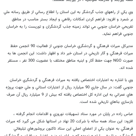
قلعه بيرجند و مدرسه شوكتيه ، در بيرجند هستند.
وي يكي از راههاي جذب گردشگر به اين استان را اطلاع رساني از طريق رسانه ملي
بر شمرد و افزود: فراهم كردن امكانات رفاهي و ايجاد بستر مناسب در مناطق
تفريحي خراسان جنوبي مي تواند زمينه جذب گردشگران و توريست را به خراسان
جنوبي فراهم نمايد.
مديركل ميراث فرهنگي و گردشگري خراسان جنوبي از فعاليت 90 انجمن حفظ
ميراث فرهنگي و آثار تاريخي در استان خبر داد و اظهار داشت: اين انجمن ها به
صورت NGO جهت حفظ آثار و ابنيه مناطق مختلف با عضويت 300 نفر ، مستقر
شده اند.
وي با اشاره به اعتبارات اختصاص يافته به ميراث فرهنگي و گردشگري خراسان
جنوبي گفت: در سال جاري 90 ميليارد ريال از اعتبارات استاني و ملي جهت پروژه
هاي عمراني به اين اداره كل اختصاص يافته كه بيش از 9 ميليارد ريال آن صرف
بازسازي بناهاي تاريخي شده است.
عباس زاده در پايان در مورد ستاد تسهيلات نوروزي و اقدامات انجام گرفته ،
افزود: اين ستاد همه ساله با شركت 20 نهاد در استانها شكل مي گيرد كه ميراث
فرهنگي به عنوان يكي از اعضاي اصلي اين ستاد تاكنون بروشورهاي تبليغاتي