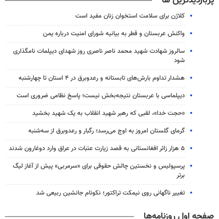
پربازدیدترین ها
کلاژن برای سلامت استخوان زنان مفید است
واکنش عربستان و قطر به بیانیه شورای امنیت درباره یمن
سالروز شهادت شهید محمد ناصر ناصری روز شهدای دیپلمات نامگذاری
شود
هشدار تداوم بارش‌های تابستانه و رعدوبرق در ۴ استان تا چهارشنبه
دیپلماسی با عربستان نتیجه‌بخش نیست؛ پاسخ نظامی ضروری است
«حجت خدا»، لقبی که رهبر شهید انقلاب به یک شهید بخشید
گرمای گلستان امروز به اوج می‌رسد؛ رگبار و رعدوبرق از سه‌شنبه
۵ هزار زائر افغانستانی به قصد زیارت عتبات در عراق وارد دوغارون شدند
پرسپولیس و نخستین چالش حقوقی برای «سرمربی» پیش از آغاز لیگ
برتر
تغییر ناگهانی روی نیمکت تراکتور؛ نکونام جانشین ربیعی شد
صفحه اول روزنامه‌ها