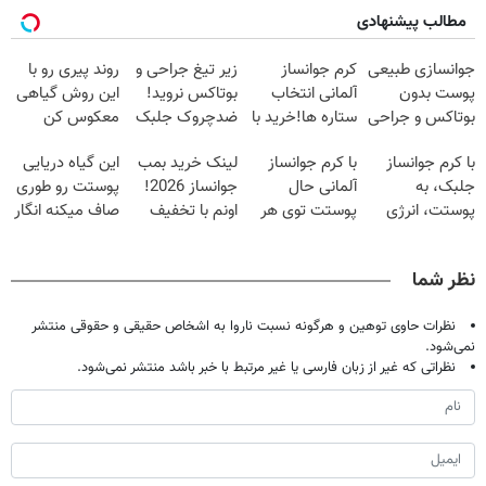
مطالب پیشنهادی
جوانسازی طبیعی
کرم جوانساز
زیر تیغ جراحی و
روند پیری رو با
پوست بدون
آلمانی انتخاب
بوتاکس نروید!
این روش گیاهی
بوتاکس و جراحی
ستاره ها!خرید با
ضدچروک جلبک
معکوس کن
😳! خرید با
تخفیف
با40%تخفیف
با کرم جوانساز
با کرم جوانساز
لینک خرید بمب
این گیاه دریایی
تخفیف ویژه
جلبک، به
آلمانی حال
جوانساز 2026!
پوستت رو طوری
پوستت، انرژی
پوستت توی هر
اونم با تخفیف
صاف میکنه انگار
دوباره
فصلی
ویژه
20سال جوون
بده(تخفیف تا
خوبه۴۵٪تخفیف
شدی🔥
نظر شما
امشب)
نظرات حاوی توهین و هرگونه نسبت ناروا به اشخاص حقیقی و حقوقی منتشر
نمی‌شود.
نظراتی که غیر از زبان فارسی یا غیر مرتبط با خبر باشد منتشر نمی‌شود.