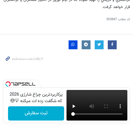
گردشگري و تاريخي را تهيه نموده كه در ايام نوروز در اختيار مسافران و گردشگران
قرار خواهد گرفت.
کد مطلب
303847
پرکاربردترین چراغ شارژی 2026
که شگفت زده ات میکنه 💡😍
ثبت سفارش