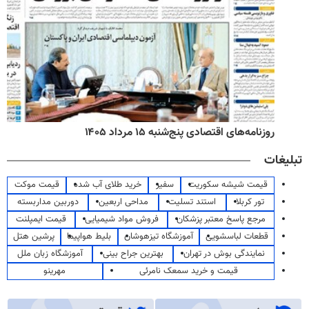
روزنامه‌های اقتصادی پنج‌شنبه ۱۵ مرداد ۱۴۰۵
تبلیغات
قیمت شیشه سکوریت
سفیر
خرید طلای آب شده
قیمت موکت
تور کربلا
استند تسلیت
مداحی اربعین
دوربین مداربسته
مرجع پاسخ معتبر پزشکان
فروش مواد شیمیایی
قیمت ایمپلنت
قطعات لباسشویی
آموزشگاه تیزهوشان
بلیط هواپیما
پرشین هتل
نمایندگی بوش در تهران
بهترین جراح بینی
آموزشگاه زبان ملل
قیمت و خرید سمعک نامرئی
مهرینو