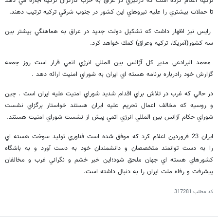
تركيه اعلام كرده است كه درگيري در عراق به حزب كارگران تركيه اجازه مي دهد
تا حملات بيشتري را عليه نيروهاي اين كشور در جنوب شرقي تركيه ترتيب دهند.
رايس نيز اظهار داشت كه تشكيل دولت جديد در عراق به هماهنگي بيشتر بين
سه كشور(آمريكا، تركيه وعراق) كمك خواهد كرد.
محمد البرادعي مدير كل آژانس بين المللي انرژي اتمي قرار است روز جمعه
گزارش خود رادرباره برنامه هسته اي ايران به شوراي امنيت ارائه دهد .
در حالي كه غرب در تلاش براي اقدام شديد شوراي امنيت عليه ايران است . چين
و روسيه كه مخالف اعمال تحريم عليه ايران هستند خواستار برگزاي نشست
شوراي حكام آژانس بين المللي انرژي اتمي پيش از نشست شوراي امنيت هستند.
ايران 23 فروردين اعلام كرد كه موفق شده است فناوري توليد سوخت هسته اي
را به دست توانمند متخصصان و دانشمندان خود به دست آورد و به باشگاه
كشورهاي هسته اي جهان ملحق شود؛اين خبر خشم و نگراني غرب و مخالفان
پيشرفت و رفاه ملت ايران را به دنبال داشته است.
کد مطلب
317281