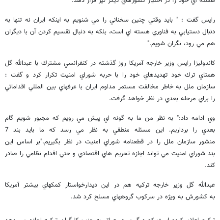
هسته اي خود را در اختيار كشورهاي ديگر نيز قرار دهد.
رايس گفت : " بايد وقتي چنين سخناني را مي شنويم به اينكه ايران نه تنها به
دنبال دستيابي به فناوري هسته اي است، بلكه به دنبال تقسيم كردن آن با ديگران
هم مي رود، نگران شويم."
كاندوليزا رايس وزير خارجه آمريكا روز گذشته در كنفرانسي مشترك با عبدالله گل
همتاي ترك خود تهديدهاي خود را با حربه شوراي امنيت تكرار كرد و گفت :
سازمان ملل به خاطر مخالفت مستمر مداوم ايران با عرفهاي بين المللي اقداماتي
را براي مرحله بعدي در نظر خواهد گرفت.
وي ادامه داد:" به نظر من ما به گونه اي پيش مي رويم كه مجبور شويم گام
بعدي را برداريم. اين مسئله منطقي به نظر مي رسد كه ما بايد بند 7
منشور سازمان ملل را در قطعنامه شوراي امنيت در نظر بگيريم."بر اساس اين
بند شوراي امنيت مي تواند اجازه تحريم هاي اقتصادي و حتي اقدام نظامي را صادر
كند.
عبدالله گل وزير خارجه تركيه هم در اين ديدارخواستار كمكهاي بيشتر آمريكا
به كشورش به ويژه در سركوب گروههاي مسلح كرد شد.