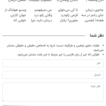
الان وقتشه |
دندان پزشکی با
جشنواره ایمپلنت
قطعی درمان
فقط با ۲۵
پک سفید کننده
تهران پر کنید ! |
کنید!
جادوی درمان
تا کی می‌خوای
من نمیفهمم
ویدیو هولناک از
میلیون تومان!!!
خانگی
فقط ۲۵ میلیون
◗پرسش‌نامه◖
جای زخم در سه
قرص زانودرد
وقتی زانو درد
جوان کارتن
هفته! (همین
بخوری؟ یکبار
درمان داره، چرا
خوابی که
حالا رایگان
اصولی درمانش
دردش رو داری
میلیاردر شد.
صحبت کنید)
کن
تحمل میکنی؟❗
آموزش رایگان
نظر شما
نظرات حاوی توهین و هرگونه نسبت ناروا به اشخاص حقیقی و حقوقی منتشر
نمی‌شود.
نظراتی که غیر از زبان فارسی یا غیر مرتبط با خبر باشد منتشر نمی‌شود.