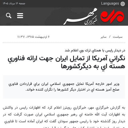
جمعه ۱۶ مرداد ۱۴۰۵
سیاست
سایر
۶ اردیبهشت ۱۳۸۵، ۱۱:۳۷
در ديدار رايس با همتاي ترك وي اعلام شد
نگراني آمريكا از تمايل ايران جهت ارائه فناوري
هسته اي به ديگركشورها
وزير امور خارجه آمريكا تمايل جمهوري اسلامي ايران براي قراردادن فناوري
صلح آميز هسته اي در اختيار ديگر كشورها را نگران كننده خواند.
به گزارش خبرگزاري مهر، خبرگزاري رويترز اعلام كرد كه اظهارات رايس در واكنش
به اظهارات آيت الله خامنه اي رهبر جمهوري اسلامي ايران صورت گرفت كه در
ديدار روز گذشته خود با رئيس جمهور سودان گفت كه ايران آماده است تا فناوري