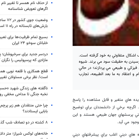
از حذف نام همسر تا تغییر نام خ
اگرهای تعویض شناسنامه
وضعیت جوی
بارش‌های تابستانه در راه ۱۱ استان
بسیج تمام ظرفیت‌ها برای تعی
خلبانان سوخو ۲۴ ایران
دردسر جدید برای سرخپوشان؛ پی
ف اشكال متفاوتي به خود گرفته است.
مازادی که پرسپولیس را نگران ک
 رسيدن به حقيقت سود مي برند. شيوه
فيزكي و طبيعي مي پردازند؛ در حالي
قطع همکاری با قلعه نویی هم
 و اعتقاد به ما بعد الطبيعه، تجارب
است/ نظر برخی مسئولان تغییر 
ناگفته های زندگی شهید «حسین
نخبه جنگی تا مداحی مخفی رو
ده هاي متغير و قابل مشاهده را پاسخ
چرا حتی منتقدان هم زیر پرچم
 اگرچه برخي از دانشمندان براي توضيح
بابایی ایستادند؟
ستي پرسشهاي جهان طبيعي هستند و اين
وجود مي آيد.
۸ کشته در دو تصادف شب گذشته
خانه‌های لوکس شیراز؛ متر دلار
ه هاي ديني اغلب براي پيشرفتهاي ديني