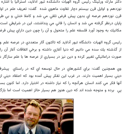
دكتر مارك ورثينگ رئيس گروه الهيات دانشكده تبور آدلايد، استراليا با اشار
نوزدهم و اوايل قرن بيستم دچار تفاوت ماهوي شده گفت: تعريف علم در اواخر
قرن نوزدهم عرصه اي بدون پيش فرض تلقي مي شد و كاملا خنثي و بي طرف ب
پايان درنظر گرفته مي شد و انسان را فاني مي پنداشتند، اين در شرايطي است 
مكانيك به وجود آورد فلسفه علم را متحول و آن را چون دين داراي پيش فرضه
رئيس گروه الهيات دانشگاه تبور آدلايد كه تاكنون آثار متعددي در عرصه علم 
از گذشته يك سده مي دانيم كه دنيا آغازي داشته و برخي اتفاقات آغاز آن را
صورت دراماتيكي تغيير كرده و دين نيز در بسياري از عرصه ها با علم سازگار
وي همچنين گفت: براي كشورهاي در حال توسعه اي كه در راستاي پيشرفت
ديني بسيار اهميت دارند. در غرب اين تفكر پيش آمده بود كه اعتقاد ديني ا
آنها فكر مي كنند انسان هرآنچه را كه نياز داشته در اختيار دارد. اما كنون ب
پي برده و متوجه شده اند كه دين هنوز هم بسيار حائز اهميت است اما بازگشت