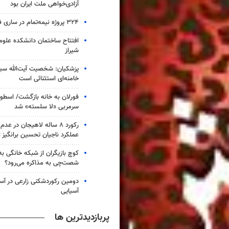
آزادی‌خواهی ملت ایران بود
۳۲۴ پروژه نیمه‌تمام در ساری فعال شده است
افتتاح ساختمان دانشکده علوم
شیراز
پزشکیان: شخصیت آیت‌الله سی
خامنه‌ای استثنائی است
فورلان به خانه بازگشت/ اسطور
سرمربی «لا سلسته» شد
رکورد ۸ ساله لاهیجان در 
عملکرد ناجیان تحسین برانگیز
کوچ بازیگران از شبکه خانگی ب
شصت‌چی به مذاکره می‌رود؟
دومین رکوردشکنی زارعی در آست
آسیایی
پربازدیدترین ها