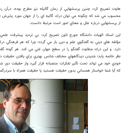
هاوت تصريح كرد: چنين پرسشهايي از زمان گاليله نيز مطرح بوده، درآن 
محسوب مي شد كه چگونه مي توان درك گاليه اي را از جهان مورد پذيرش قرار 
از پرسشهايي درباره علل و معناي امور است مرتبط دانست.
اين استاد الهيات دانشگاه جورج تاون تصريح كرد: بي ترديد پيشرفت علم
مؤلفه هاي ديني به گفتگوي علم و دين باز مي گردد؛ چرا كه هر فرهنگي در
دارد. و اين درك متفاوت گفتگو را در سطح جهان غني مي كند. هر گونه گفتگو
نظر خاتمه يابد؛ شنيدن ديدگاههاي مختلف شانس بهتري براي يافتن حقيقت در 
خودي خود مي تواند تحت تأثير تفكرات متصبانه قرار گيرد واز حقيقت دور 
كه آيا شما خواستار همساني بدون حقيقت هستيد يا حقيقت همراه با سردرگمي 