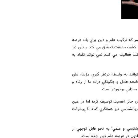
امر كه تركيب علم و دين براي يك عرصه
تاي كشف حقيقت تحقيق مي كند و دين نيز
فعاليت مي كنند نمي تواند تضاد به
انند به واسطه درنظر گيري مؤلفه هاي
معه عادل و چگونگي درك ما از رفاه و
بسزايي برخوردار است.
ان حائز اهميت توصيف كرد؛ اما در عين
روانشناسي نيز همفكري كنند تا پيشرفت
ناسي و علمي" به نحو قابل توجهي از