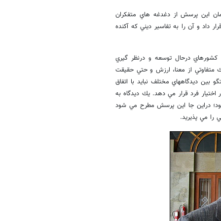
زمان اين پرسش از دغدغه هاي متفكران
داد و آن را به تفاسير ديني كه آكنده
ي كشورهاي درحال توسعه و درنظر گيري
ك متفاوتي از معنا، ارزش و حتي حقيقت
 بين ديدگاههاي مختلف نبايد با اتفاق
اختيار فرد قرار مي دهد. يك ديدگاه به
شود؛ دراين جا اين پرسش مطرح مي شود
را مي پذيريد.