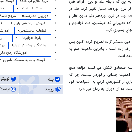
خرید طلای آب شده
قیمت مو
ه به اين كه رابطه علم و دين اواخر قرن
استند تسلیت
مدا
 قرن نوزدهم بسيار تغيير كرد. علم در
دوربین مداربسته
مرجع پاسخ 
ود. در قرن نوزدهم دنيا بدون آغاز و
كه تغييراتي كه انيشتين، علم كوانتوم و
فروش مواد شیمیایی
قی
اي بسياري كرد.
قطعات لباسشویی
آموزشگ
بلیط هواپیما
پر
و دين منتشر كرده تصريح كرد: اكنون پس
نمایندگی بوش در تهران
بهت
 رقم زده است . بنابراين ماهيت علم به
آموزشگاه زبان ملل
 شده است.
قیمت و خرید سمعک نامرئی
 اقتصادي تلاش مي كنند، مؤلفه هاي
ز اهميت چنداني برخوردار نيست، چرا كه
سياري از كشورهاي غربي به اشتباهات خود
 به آن دوران به زمان نياز دارد.