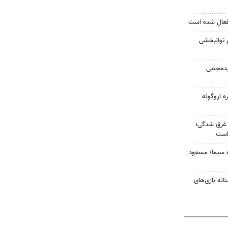
 توانبخشی
دمجتبی
ه اروگوئه
عدم غرق شدگی؛
 است
ه سیما؛ مسعود
انه بازی‌های