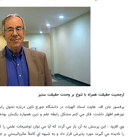
ارجحيت حقيقت همراه با تنوع بر وحدت حقيقت ستيز
پرفسور جان اف. هاوت استاد الهيات در دانشگاه جورج تاون درباره تحول را
نوزهم اظهار داشت: فكر مي كنم مشكل رابطه علم و دين همواره يكسان بوده
وي افزود : اين پرسش به آن باز مي گردد كه آيا مي توان توضيحات علمي را 
را ناديده مي گيرند مورد پذيرش قرار داد و به شيوه اي كاملاً ماترياليستي بر ج