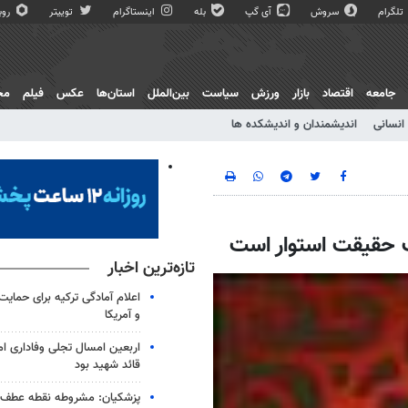
تلگرام
سروش
آی گپ
بله
اینستاگرام
توییتر
روبی
جامعه
اقتصاد
بازار
ورزش
سیاست
بین‌الملل
استان‌ها
عکس
فیلم
مج
انسانی
اندیشمندان و اندیشکده ها
ف حقيقت استوار است
تازه‌ترین اخبار
اعلام آمادگی ترکیه برای حمایت 
و آمریکا
اربعین امسال تجلی وفاداری ا
قائد شهید بود
پزشکیان: مشروطه نقطه عطف ب