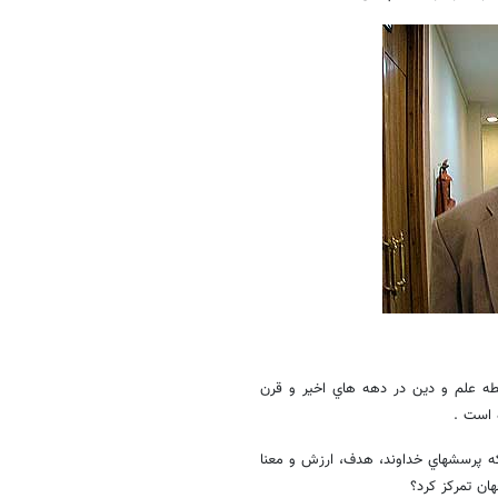
بطه علم و دين در دهه هاي اخير و قرن
 است .
كه پرسشهاي خداوند، هدف، ارزش و معنا
هان تمركز كرد؟