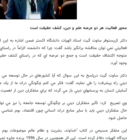
محور فعاليت هر دو عرصه علم و دين، كشف حقيقت است
دكتر كريستوفر ساوت گيت استاد الهيات دانشگاه اكستر ضمن اشاره به اين 
فعاليتي نمي توان مناقشه برانگيز باشد گفت: چرا كه دانشمند الزاماً در راس
متوجه اكتشاف حقيقت است و جمع دو عرصه اي كه در راستاي كشف حقيقت 
وجود آورد.
دكتر ساوت گيت درپاسخ به اين سوال كه آيا كشورهاي در حال توسعه مي تو
ديني راه پيشرفت را طي نمايند گفت: فكر مي كنم چگونگي درك ما از يك جا
آسايش انسان به پرسشهاي ديني باز مي گردد كه براي متفكران دين از اهميت 
وي تصريح كرد: تأثير متفكران ديني بر چگونگي توسعه جامعه را نيز مي تو
حال متفكران ديني بايد با ساير منابع درك انساني چون اقتصاد، بوم شناسي 
حاصل شود.
اين متفكر مسيحي در كتاب "خداوند، بشريت و نظام عالم موضوعات بوم ش
ديدگاه الهيات دفاع كرده است. اين اثر همچنين در سال 1996 برنده جايزه تمپلتون در عرصه علم دين شده است.