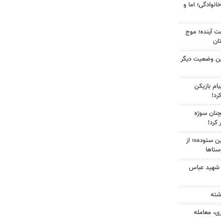
انوادگی؛ اما و
 کشور در ۷۲ ساعت آینده؛ موج
ین وضعیت دیگر
ام بازیکن
رد!
چنان سوژه
کرد!
 ستوده»؛ از
ستاها
 شهید عباس
ی، معامله