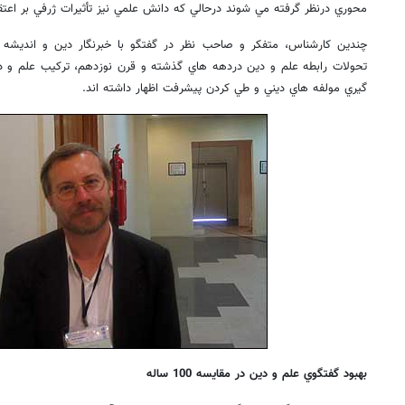
محوري درنظر گرفته مي شوند درحالي كه دانش علمي نيز تأثيرات ژرفي بر اعت
چندين كارشناس، متفكر و صاحب نظر در گفتگو با خبرنگار دين و انديشه خب
تحولات رابطه علم و دين دردهه هاي گذشته و قرن نوزدهم، تركيب علم و د
گيري مولفه هاي ديني و طي كردن پيشرفت اظهار داشته اند.
روزنامه‌های اقتصادی پنج‌شنبه ۱۵ مرداد ۱۴۰۵
روزنامه
بهبود گفتگوي علم و دين در مقايسه 100 ساله