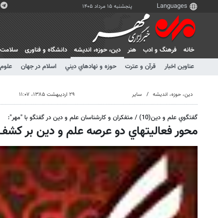
پنجشنبه ۱۵ مرداد ۱۴۰۵
خانه
فرهنگ و ادب
هنر
دين، حوزه، انديشه
دانشگاه و فناوری
سلامت
عناوین اخبار
قرآن و عترت
حوزه و نهادهاي ديني
اسلام در جهان
علوم 
دين، حوزه، انديشه
سایر
۲۹ اردیبهشت ۱۳۸۵، ۱۱:۰۷
گفتگوي علم و دين(10) / متفكران و كارشناسان علم و دين در گفتگو با "مهر":
محور فعاليتهاي دو عرصه علم و دين بر كش