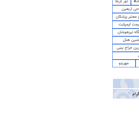
کت
تور کربلا
حی اربعین
معتبر پزشکان
مت ایمپلنت
اه تیزهوشان
شین هتل
رین جراح بینی
مهرینو