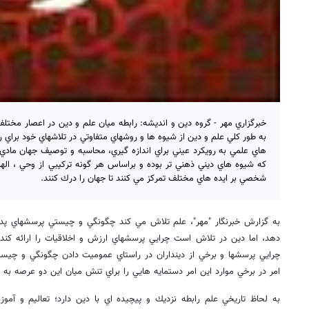
خبرگزاري مهر - گروه دين و انديشه: رابطه ميان علم و دين در اعصار مختل
به طور كلي علم و دين از شيوه ها و روشهاي متفاوتي در تلاشهاي خود براي
هاي علمي به رويكرد عيني براي اندازه گيري، محاسبه و توصيف جهان مادي 
كه شيوه هاي ديني ذهني تر بوده و براساس هر گونه تركيبي از وحي ، الهام
شخصي بر ايده هاي مختلف تمركز مي كنند تا جهان را درك كنند.
به گزارش خبرنگار "مهر"، علم تلاش مي كند چگونگي و چيستي پرسشهاي پدي
دهد، اما دين در تلاش است چرايي پرسشهاي ارزش و اخلاقيات را ارائه كند.
چرايي پرسشها و برخي از دينداران در راستاي عموميت دادن چگونگي و چي
امر در برخي موارد اين امر دستمايه هايي را براي تنش ميان اين دو عرصه به 
به لحاظ تاريخي علم رابطه نزديك و پيچيده اي با دين دارد؛ تعاليم و آموز