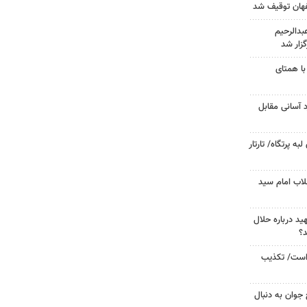
دالرحیم
زار شد
با همتای
د آسانی مقابل
 پرتگاه/ تارتار
لاب امام سید
د درباره حلال
د؟
 است/ تکذیب
جوان به دنبال