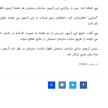
وي اضافه كرد: پس از برگزاري اين آزمون سازمان سنجش هر هفته آزمون تافل 
"آسرايي" خاطرنشان كرد: داوطلبان براي شركت در اين آزمون مي توانند اوايل
نام كنند.
وي گفت: نتايج اين آزمون نيز پس از دو هفته به صورت كارنامه در اختيار دا
مي توانند از طريق سايت سازمان سنجش از نتايج مطلع شوند.
رئيس آزمون سازي سازمان سنجش اظهار داشت: سازمان در نظر دارد آزمون تول
ماه سال جاري برگزار كند.
کد مطلب
338062
روزنامه‌های اقتصادی شنبه ۱۷ مرداد ۱۴۰۵
روزنامه