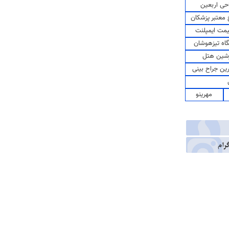
حی اربعین
معتبر پزشکان
مت ایمپلنت
اه تیزهوشان
شین هتل
رین جراح بینی
مهرینو