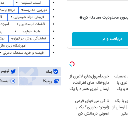
استند تسلیت
مدا
دوربین مداربسته
مرجع پاسخ 
فروش مواد شیمیایی
قی
ر بدون محدودیت معامله کن🔥
قطعات لباسشویی
آموزشگ
بلیط هواپیما
پر
دریافت وام
نمایندگی بوش در تهران
بهت
آموزشگاه زبان ملل
قیمت و خرید سمعک نامرئی
ن تخفیف
خریدآمپول‌های لاغری از
غری با
داروخانه های اطرافت،
ه و پک
ارسال فوری همراه با پک
یخ!
 با یک
تا کی می‌خوای قرص
ارسال از
زانودرد بخوری؟ یکبار
تبر
اصولی درمانش کن