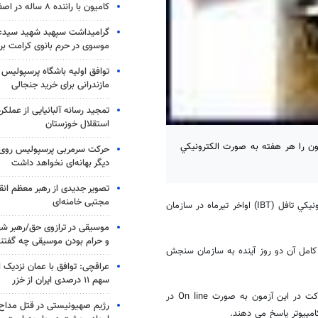
کامیون با راننده ۸ ساله در اصفهان توقیف شد
گرامیداشت سپهبد شهید سیدعب
موسوی در حرم بانوی کرامت برگ
توافق اولیه باشگاه پرسپولیس 
مازندرانی برای خرید جنجالی
تمجید رسانه آلبانیایی از عملکر
استقلال خوزستان
ون را هر هفته به صورت الكترونيكي
حرکت سرمربی پرسپولیس روی لبه
دیگر بهانه‌ای نخواهد داشت
تصویر جدیدی از رهبر معظم انق
مجتبی خامنه‌ای
دكتر "اسدالله آسرايي" در گفتگو با خبرنگار دانشگاهي "مهر" افزود: آزمون الكترونيكي تافل (IBT) اواخر تيرماه در سازمان
موسیقی در ترازوی حق/رهبر شهی
و حرام بودن موسیقی چه گفتن
 ETS برگزار مي شود و جزئيات كامل آن دو روز آينده به سازمان سنجش
عراقچی: توافق با عمان نزدیک
سهم ۱۱ درصدی ایران از خزر
رئيس آزمون سازي سازمان سنجش و آموزش كشور گفت: داوطلبان براي شركت در اين آزمون به صورت On line در
رژیم صهیونیستی در قتل مداح 
مپيوتر پاسخ مي دهند.