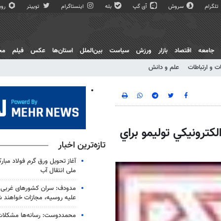
تلگرام
سروش
آی گپ
بله
اینستاگرام
توییتر
روبی
جامعه
اقتصاد
بازار
ورزش
سیاست
بین‌الملل
استان‌ها
عکس
فیلم
مج
ت و ارتباطات
علم و دانش
كترونيكي توليمو براي
تازه‌ترین اخبار
آغاز تحویل ورق گرم فولاد مبارک
ملی انتقال آب
مدودف: سران کشورهای غربی به
علیه روسیه، مجازات خواهند 
محمددوست: رسانه‌ها مشکلات ت