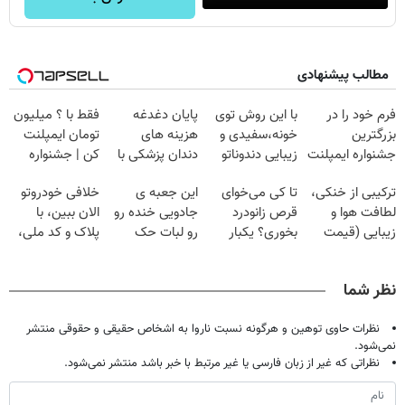
مطالب پیشنهادی
فرم خود را در
با این روش توی
پایان دغدغه
فقط با ؟ میلیون
بزرگترین
خونه،سفیدی و
هزینه های
تومان ایمپلنت
جشنواره ایمپلنت
زیبایی دندوناتو
دندان پزشکی با
کن | جشنواره
تهران پر کنید ! |
برگردون
پک سفید کننده
تموم نشه !!!
ترکیبی از خنکی،
تا کی می‌خوای
این جعبه ی
خلافی خودروتو
فقط ۲۵ میلیون
(40%off)
خانگی
لطافت هوا و
قرص زانودرد
جادویی خنده رو
الان ببین، با
زیبایی (قیمت
بخوری؟ یکبار
رو لبات حک
پلاک و کد ملی،
باور نکردنی!)
اصولی درمانش
میکنه
بدون نیاز به
کن
خرید40%تخفیف
مراجعه حضوری
نظر شما
نظرات حاوی توهین و هرگونه نسبت ناروا به اشخاص حقیقی و حقوقی منتشر
نمی‌شود.
نظراتی که غیر از زبان فارسی یا غیر مرتبط با خبر باشد منتشر نمی‌شود.