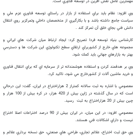
مهمترين عامل نقش آفرين در توسعه فناوري است.
وي افزود: نظام بايد براي استفاده از بازار در راستاي توسعه فناوري عزم ملي و
سياست جامع داشته باشد و با بكارگيري از متخصصان داخلي وتمركزبر روي انتقال
دانش فني بجاي خلق آن تمركز كند .
كارشناس بنياد توسعه فردا تصريح كرد: ايجاد ارتباط ميان شركت هاي ايراني و
مجموعه هاي خارج از كشوربراي ارتقاي سطح تكنولوژي اين شركت ها و دسترسي
بهتر به بازارهاي جهاني بايد كمك شود.
وي بر هدفمند كردن و استفاده هوشمندانه تر از سرمايه اي كه براي انتقال فناوري
و خريد ماشين آلات از كشورخارج مي شود، تاكيد كرد.
معصومي با اشاره به ثبت سالانه كمتراز 2 هزاراختراع در ايران، گفت: اين درحالي
است كه در سال گذشته در ژاپن بيش از 420 هزار، در كره بيش از 100 هزار و
چين بيش از 20 هزاراختراع به ثبت رسيد.
معصومي افزود: در اين ميان، در ايران بيش از 90 درصد اختراعات اصلا اختراع
نيست و داراي اشكالات فني هستند.
وي حق ثبت اختراع، علائم تجاري، طراحي هاي صنعتي، حق نسخه برداري علائم و