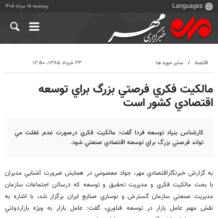
پنجشنبه ۱۵ مرداد ۱۴۰۵
اقتصاد
سایر حوزه ها
۲۳ خرداد ۱۳۸۵، ۱۲:۵۰
مالكيت فكري فرصتي بزرگ براي توسعه
اقتصادي كشور است
كارشناس بنياد توسعه فردا گفت: مالكيت فكري درصورت عدم غفلت مي
تواند فرصتي بزرگ براي توسعه اقتصادي صنعتي شود.
به گزارش خبرنگاراقتصادي مهر، جواد معصومي در همايش ضرورت آشنايي مديران
با بحث مالكيت فكري و مديريت تحقيق و توسعه كه درسالن اجتماعات سازمان
مديريت صنعتي سازمان گسترش و نوسازي صنايع ايران برگزار شد، با اشاره به
نقش مهم عامل بازار در توسعه فناوري، گفت: عامل بازار به ويژه بازاردولتي