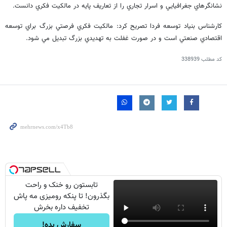
نشانگرهاي جغرافيايي و اسرار تجاري را از تعاريف پايه در مالكيت فكري دانست.
كارشناس بنياد توسعه فردا تصريح كرد: مالكيت فكري فرصتي بزرگ براي توسعه
اقتصادي صنعتي است و در صورت غفلت به تهديدي بزرگ تبديل مي شود.
کد مطلب
338939
تابستون رو خنک و راحت
بگذرون! تا پنکه رومیزی مه پاش
تخفیف داره بخرش
سفارش بده!