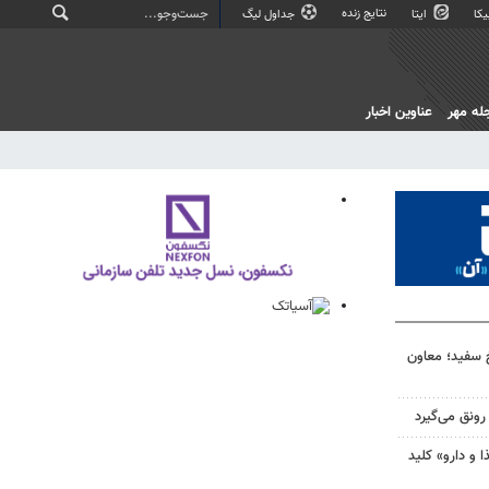
نتایج زنده
کا
ایتا
جداول لیگ
له مهر
عناوین اخبار
خ سفید؛ معاون
ونق می‌گیرد
و دارو» کلید