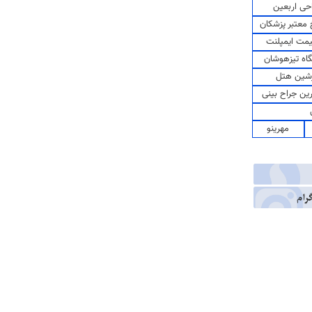
حی اربعین
معتبر پزشکان
مت ایمپلنت
اه تیزهوشان
شین هتل
رین جراح بینی
مهرینو