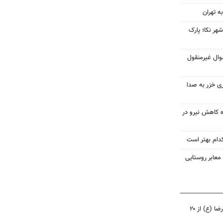
مع شهر نکا؛ پارک
وال غیرمنقول
ی خزر به صدا
ره کاهش نیرو در
دام بهتر است
 مترمربع معابر روستایی
زائربرهای برقی حرم مطهر امام رضا (ع) از ۲۰