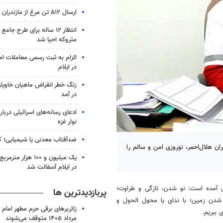
ارسال ۵۱۲ تن مرغ از مازندران به تهران
انتظار ۱۲ ساله برای طرح جا
متروکه احیا شد
الزام به ثبت رسمی معاملات ام
در ایلام
زنگ خطر انقراض ماهیان خاویار
در آمد
ادعای رسانه‌های اسرائیلی دربا
نوار غزه
ضدآفتاب‌ معدنی یا شیمیایی؛ ک
ن هلال‌احمر، نوروزی امن و سالم را
یک میلیون و ۱۰۰ هزار
در ایلام آسفالت شد
 آمده است: نو شدن، تازگی و طراوت؛
پربازدیدترین ها
شدن زمین؛ با ندای یا محول الحول و
 ببریم.
مرداد ۱۴۰۵ متوقف می‌شوند