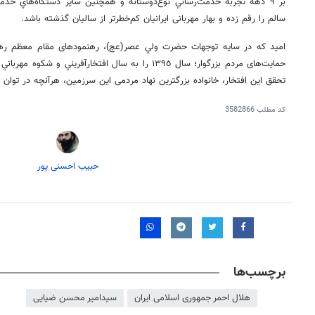
بر ٩ دهه تجربه خدمت‌رساني نوع‌‌دوستانه و همچنين ساير دستگاه‌هاي خدم
سالم را رقم زده و بهار مهربانی ایرانیان کم‌خطرتر از سالیان گذشته باشد.
امید که در سایه توجهات حضرت ولي عصر(عج)، رهنمود‌های مقام معظم رهبر
حمایت‌های مردم بزرگوار؛ سال ١٣٩٥ را به سال افتخارآفريني 
تحقق این افتخار، خانواده بزرگترین نهاد مردمی این سرزمین، هرآنچه در توان 
کد مطلب
3582866
حبیب احسنی پور
روزنامه‌های صبح یکشنبه ۱۸ مرداد ۱۴۰۵
روزنام
برچسب‌ها
هلال احمر جمهوری اسلامی ایران
سیدامیر محسن ضیایی