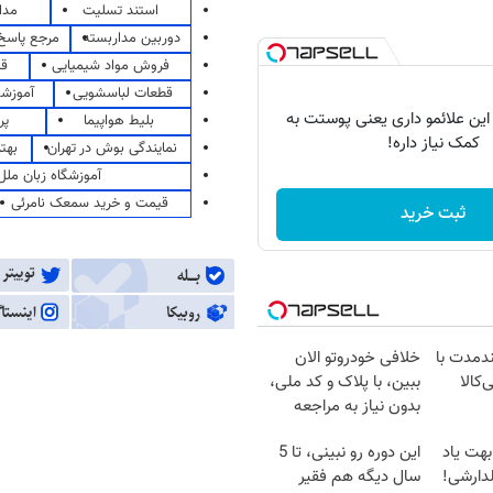
استند تسلیت
مدا
دوربین مداربسته
مرجع پاسخ 
فروش مواد شیمیایی
قی
قطعات لباسشویی
آموزشگ
 این علائمو داری یعنی پوستت به
بلیط هواپیما
پر
کمک نیاز داره!
نمایندگی بوش در تهران
بهت
آموزشگاه زبان ملل
قیمت و خرید سمعک نامرئی
ثبت خرید
ندمدت با
خلافی خودروتو الان
‌کالا
ببین، با پلاک و کد ملی،
بدون نیاز به مراجعه
حضوری
بهت یاد
این دوره رو نبینی، تا 5
دارشی!
سال دیگه هم فقیر