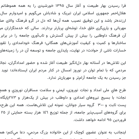
فرا رسيدن بهار طبیعت و آغاز سال ١٣٩٥ خورشیدی ر
هلال‌احمر جمهوری اسلامی ایران تبریک و شادباش می‌گویم و امیدوارم سال
ارزنده‌تر باشد و این توفیق نصیب همه آن‌ها که دل در گرو فرهنگ والای صل
مهربانی و یاری‌گری خلق خدا، توشه‌ای پربارتر بردارند. سالی که خدمتگزاران 
آن فرهنگ داوطلبی را بیش از پیش گسترش و تاب‌آوری جامعه را در برابر ح
ساختارها و کمیت و کیفیت آموزش‌های همگانی؛ فرهنگ خودامدادی را تقویت
خسارات ناشی از حوادث؛ در نهایت، پایداری جامعه و توسعه آن در را زمینه‌های
این تلاش‌ها در آستانه بهار دل‌انگیز طبیعت آغاز شده و حضور امدادگران، نجاتگ
مردمي که با تمام توان در نوروز امسال در کنار مردم ایران‌ ایستاده‌اند؛ 
جز رسیدن به یک جامعه آرام‌تر و مهربان‌تر ندارد.
طرح هاي ملی امداد و نجات نوروزی، ايمني و سلامت مسافران نوروزي و همچني
پست ثابت و ٣٠٠ گروه سیار جوانان، نمونه این تلاش‌هاست. همه این 
فروردین ٩٥ ادامه خواهد داشت.
اینجانب به عنوان عضوی کوچک از این خانواده بزرگ مردمي، دعا مي‌كنم؛ همد