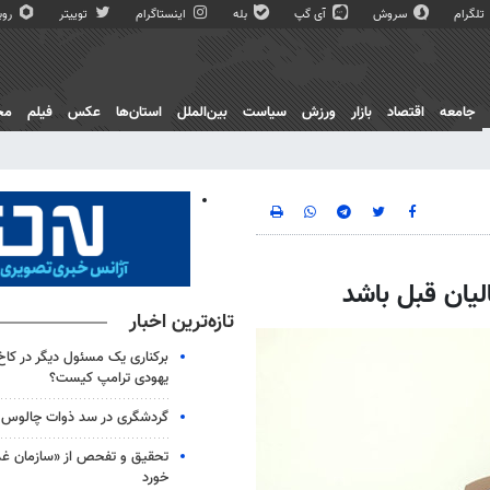
تلگرام
سروش
آی گپ
بله
اینستاگرام
توییتر
روبی
جامعه
اقتصاد
بازار
ورزش
سیاست
بین‌الملل
استان‌ها
عکس
فیلم
مج
الیان قبل باشد
تازه‌ترین اخبار
برکناری یک مسئول دیگر در کا
یهودی ترامپ کیست؟
گردشگری در سد ذوات چالوس ر
تحقیق و تفحص از «سازمان غذا 
خورد