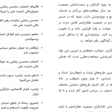
ا به همه هموطنانم به ‌ویژه‌ كاركنان و زحمت‌کشان جمعیت
قالیباف انتصاب محسن رضایی 
 نو؛ سال موفقیت‌های بزرگ‌تر و خدمات
شورای‌عالی امنیت ملی را تبری
ح و نو‌ع‌دوستی دارند بشود که در مسیر
محسن رضایی نماینده رهبر انق
مردم در جمعیت هلال‌احمر تلاش دارند در
عالی امنیت ملی شد
وادث و بلایا افزایش داده و با تقویت
حضور سرمربی تیم فوتبال امید 
 کنند. چشم‌اندازی که با حداقل کردن
پرسپولیس
 گوناگون رقم خواهد زد.
ذوالقدر به عنوان مشاور سیاسی
ران، جوانان، داوطلبان و خیرین اين نهاد
منصوب شد
نوید ثمربخشی مجاهدت‌هایی است که هدفی
انتصاب محسن رضایی به عنوان
عالی امنیت ملی
ن طرح‌هاي نيابت و داوطلب‌يار امداد و
ادعای جدید ترامپ: بدون تشدید
نجات؛ با بسیج نیروهای امدادی و داوطلب در بیش از یک‌هزار و ٢٧٣پایگاه امدادی، ٢٠ هزار جوان داوطلب در ٧٥٠
تعامل می‌کنیم!
طرح‌ها در کنار اجرای طرح‌های حمایتی مختلف
ترامپ: فشار اقتصادی، جایگزین
برای گروه‌های آسیب‌پذیر جامعه، از جمله توزیع ١٤٦ هزار بسته حمایتی از ٢٥ اسفند در سراسر کشور آغاز شده و تا ١٥
ایران
جمیری: رسانه‌ در جلوی میدان نبر
لی تلاشگران جمعیت هلال‌احمر با تكيه
ضرورت تقویت انسجام و امید