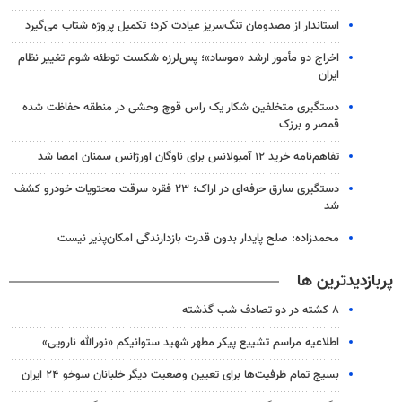
استاندار از مصدومان تنگ‌سریز عیادت کرد؛ تکمیل پروژه شتاب می‌گیرد
اخراج دو مأمور ارشد «موساد»؛ پس‌لرزه شکست توطئه شوم تغییر نظام
ایران
دستگیری متخلفین شکار یک راس قوچ وحشی در منطقه حفاظت شده
قمصر و برزک
تفاهم‌نامه خرید ۱۲ آمبولانس برای ناوگان اورژانس سمنان امضا شد
دستگیری سارق حرفه‌ای در اراک؛ ۲۳ فقره سرقت محتویات خودرو کشف
شد
محمدزاده: صلح پایدار بدون قدرت بازدارندگی امکان‌پذیر نیست
پربازدیدترین ها
۸ کشته در دو تصادف شب گذشته
اطلاعیه مراسم تشییع پیکر مطهر شهید ستوانیکم «نورالله نارویی»
بسیج تمام ظرفیت‌ها برای تعیین وضعیت دیگر خلبانان سوخو ۲۴ ایران