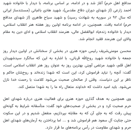
مدافع اهل حرم) آغاز شد و در ادامه، بر اساس برنامه، با دیدار با خانواده شهید
احمد زارعی (از شهدای دوران دفاع مقدس)، شهید هادی باغبانی (مستندساز ایرانی
كه سال ۹۲ در سوریه به شهادت رسید) و شهید سیاح طاهری (از شهدای مدافع
حرم) ادامه یافت. همچنین، در ادامه برنامه اولین روز هفته هنر انقلاب اسلامی،
دیدار با خانواده زنده‌یاد ابوالفضل عالی، هنرمند انقلاب اسلامی و ادای دین به مقام
والای این هنرمند فقید انجام شد.
محسن مومنی‌شریف رئیس حوزه هنری در بخشی از سخنانش در اولین دیدار روز
جمعه با خانواده شهید روح‌الله قربانی، با اشاره به این كه سالگرد سیدشهیدان
اهل قلم، شهید مرتضی آوینی بهترین روز به عنوان روز هنر انقلاب اسلامی است،
گفت: آنچه را نباید فراموش كرد، این است كه شهدا زنده‌اند و روح‌شان حاكم و
ناظر بر این دنیاست. وقتی از صالحان صحبت می‌شود كلامت با رحمت خدا نازل
می‌شود. باید امید داشت كه خداوند متعال راه ما را به شهدا متصل كند.
وی همچنین به هدف گذاری حوزه هنری برای فعالیت هنری درباره شهدای اهل
حرم صحبت كرد و در بخشی از صحبت‌های خود گفت: متأسفانه شرایط به گونه‌ای
پیش‌ رفت كه به جای آن كه به مقابله بپردازیم، منفعل شدیم و در این سكوت
حتی جنایت آل سعود هم فراموش شد و ... اما پرداختن به آرمان‌های شهدای اهل
حرم و شهدای مقاومت در رأس برنامه‌های ما قرار دارد.