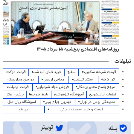
روزنامه‌های اقتصادی پنج‌شنبه ۱۵ مرداد ۱۴۰۵
تبلیغات
قیمت شیشه سکوریت
سفیر
خرید طلای آب شده
قیمت موکت
تور کربلا
استند تسلیت
مداحی اربعین
دوربین مداربسته
مرجع پاسخ معتبر پزشکان
فروش مواد شیمیایی
قیمت ایمپلنت
قطعات لباسشویی
آموزشگاه تیزهوشان
بلیط هواپیما
پرشین هتل
نمایندگی بوش در تهران
بهترین جراح بینی
آموزشگاه زبان ملل
قیمت و خرید سمعک نامرئی
مهرینو