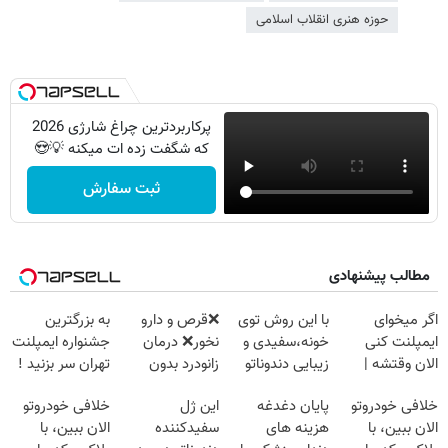
حوزه هنری انقلاب اسلامی
پرکاربردترین چراغ شارژی 2026
که شگفت زده ات میکنه 💡😍
ثبت سفارش
مطالب پیشنهادی
اگر میخوای
با این روش توی
❌قرص‌ و دارو
به بزرگترین
ایمپلنت کنی
خونه،سفیدی و
نخور❌ درمان
جشنواره ایمپلنت
الان وقتشه |
زیبایی دندوناتو
زانودرد بدون
تهران سر بزنید !
فقط با ۲۵
برگردون
قرص
| فقط ۲۵
خلافی خودروتو
پایان دغدغه
این ژل
خلافی خودروتو
میلیون تومان!!!
(40%off)
میلیون !
الان ببین، با
هزینه های
سفیدکننده
الان ببین، با