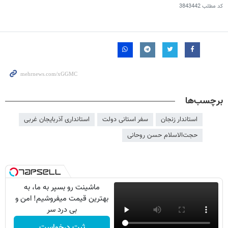
کد مطلب
3843442
برچسب‌ها
استاندار زنجان
سفر استانی دولت
استانداری آذربایجان غربی
حجت‌الاسلام حسن روحانی
ماشینت رو بسپر به ما، به
بهترین قیمت میفروشیم! امن و
بی درد سر
ثبت درخواست