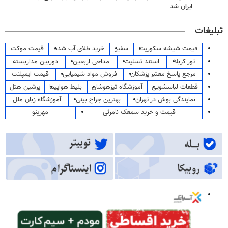
ایران شد
تبلیغات
قیمت شیشه سکوریت
سفیر
خرید طلای آب شده
قیمت موکت
تور کربلا
استند تسلیت
مداحی اربعین
دوربین مداربسته
مرجع پاسخ معتبر پزشکان
فروش مواد شیمیایی
قیمت ایمپلنت
قطعات لباسشویی
آموزشگاه تیزهوشان
بلیط هواپیما
پرشین هتل
نمایندگی بوش در تهران
بهترین جراح بینی
آموزشگاه زبان ملل
قیمت و خرید سمعک نامرئی
مهرینو