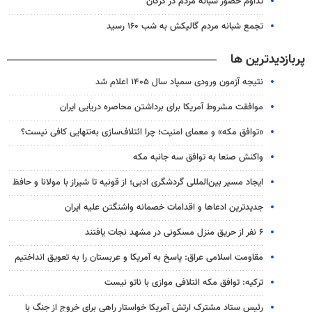
تداوم حضور شبانه مردم در گرگان
تجمع شبانه مردم گالیکش به شب ۱۶۰ رسید
پربازدیدترین ها
نتیجه آزمون ورودی سمپاد سال ۱۴۰۵ اعلام شد
موافقت مشروط آمریکا برای برداشتن محاصره دریایی ایران
«توافق مکه» و معمای امنیت؛ چرا ائتلاف‌سازی به‌تنهایی کافی نیست؟
واکنش صنعا به توافق سه جانبه مکه
ایجاد مسیر بین‌المللی گردشگری ادبی؛ از قونیه تا شیراز با مولانا و حافظ
جدیدترین ادعاها و اقدامات خصمانه واشنگتن علیه ایران
۶ نفر از حریق منزل مسکونی در مشهد نجات یافتند
مقاومت اسلامی عراق: پاسخ به آمریکا و عربستان را به تعویق انداختیم
ترکیه: توافق مکه ائتلافی موازی با ناتو نیست
رئیس ستاد مشترک ارتش آمریکا خواستار راهی برای خروج از جنگ با