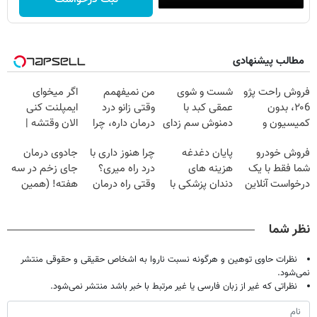
مطالب پیشنهادی
فروش راحت پژو
شست و شوی
من نمیفهمم
اگر میخوای
۲۰6، بدون
عمقی کبد با
وقتی زانو درد
ایمپلنت کنی
کمیسیون و
دمنوش سم زدای
درمان داره، چرا
الان وقتشه |
دردسر
گیاهی
دردش رو داری
فقط با ۲۵
فروش خودرو
پایان دغدغه
چرا هنوز داری با
جادوی درمان
تحمل میکنی؟❗
میلیون تومان!!!
شما فقط با یک
هزینه های
درد راه میری؟
جای زخم در سه
درخواست آنلاین
دندان پزشکی با
وقتی راه درمان
هفته! (همین
✔
پک سفید کننده
جلو پاته!
حالا رایگان
خانگی
صحبت کنید)
نظر شما
نظرات حاوی توهین و هرگونه نسبت ناروا به اشخاص حقیقی و حقوقی منتشر
نمی‌شود.
نظراتی که غیر از زبان فارسی یا غیر مرتبط با خبر باشد منتشر نمی‌شود.