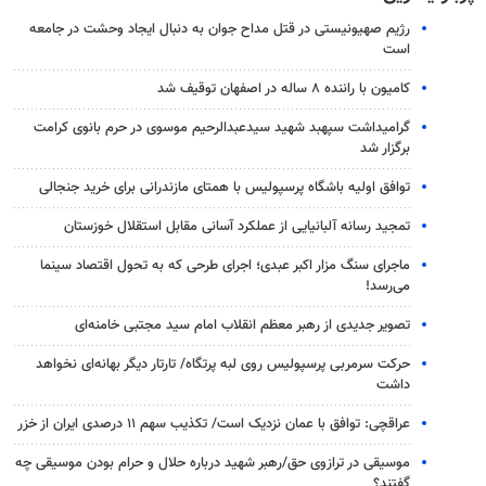
رژیم صهیونیستی در قتل مداح جوان به دنبال ایجاد وحشت در جامعه
است
کامیون با راننده ۸ ساله در اصفهان توقیف شد
گرامیداشت سپهبد شهید سیدعبدالرحیم موسوی در حرم بانوی کرامت
برگزار شد
توافق اولیه باشگاه پرسپولیس با همتای مازندرانی برای خرید جنجالی
تمجید رسانه آلبانیایی از عملکرد آسانی مقابل استقلال خوزستان
ماجرای سنگ مزار اکبر عبدی؛ اجرای طرحی که به تحول اقتصاد سینما
می‌رسد!
تصویر جدیدی از رهبر معظم انقلاب امام سید مجتبی خامنه‌ای
حرکت سرمربی پرسپولیس روی لبه پرتگاه/ تارتار دیگر بهانه‌ای نخواهد
داشت
عراقچی: توافق با عمان نزدیک است/ تکذیب سهم ۱۱ درصدی ایران از خزر
موسیقی در ترازوی حق/رهبر شهید درباره حلال و حرام بودن موسیقی چه
گفتند؟