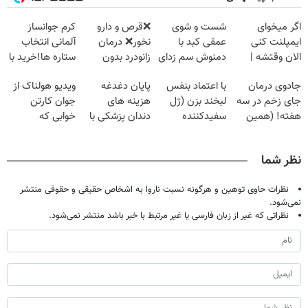
اگر میخوای
شست و شوی
❌قرص‌ و دارو
کرم جوانساز
ایمپلنت کنی
عمقی کبد با
نخور❌ درمان
آلمانی انتخاب
الان وقتشه |
دمنوش سم زدای
زانودرد بدون
ستاره ها!خرید با
فقط با ۲۵
گیاهی
قرص
تخفیف
جادوی درمان
با اعتماد بنفس
پایان دغدغه
ویدیو هولناک از
میلیون تومان!!!
جای زخم در سه
لبخند بزن (ژل
هزینه های
جوان کارتن
هفته! (همین
سفیدکننده
دندان پزشکی با
خوابی که
حالا رایگان
دندان40%تخفیف)
پک سفید کننده
میلیاردر شد.
صحبت کنید)
خانگی
آموزش رایگان
نظر شما
نظرات حاوی توهین و هرگونه نسبت ناروا به اشخاص حقیقی و حقوقی منتشر
نمی‌شود.
نظراتی که غیر از زبان فارسی یا غیر مرتبط با خبر باشد منتشر نمی‌شود.