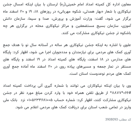
معاون اداره کل کمیته امداد امام خمینی(ره) لرستان با بیان اینکه امسال جشن
نیکوکاری با شعار «بهار همدلی، شکوه مهربانی» در روزهای ۱۸، ۱۹ و ۲۰ اسفند ماه
برگزار می شود، گفت: وزارت آموزش و پرورش، صدا و سیما، سازمان دانش
آموزی، سازمان بسیج مستضعفین و مراکز نیکوکاری محله در برگزاری هر چه
باشکوه تر جشن نیکوکاری مشارکت می کنند.
علوی با اشاره به اینکه جشن نیکوکاری هر ساله در آستانه سال نو با هدف جمع
آوری کمک های مردمی برای نیازمندان و مددجویان اجرا می شود، اظهار کرد: پایگاه
های مدارس در ۱۸ اسفند، پایگاه های کمیته امداد در ۱۹ اسفند و پایگاه های
مستقر در نماز جمعه و مسیرهای پیاده روی در ۲۰ اسفند ماه آماده جمع آوری
کمک های مردم نوعدوست استان است.
وی با بیان اینکه نیکوکاران می توانند با شماره گیری آنی پرداخت کمیته امداد
#۰۶۶*۸۸۷۷* از طریق تلفن همراه خود با وارد کردن مبلغ مورد نظر در جشن
نیکوکاری مشارکت کنند، اظهار کرد: شماره حساب ۰۱۰۵۲۳۴۶۸۱۰۰۵ نزد بانک ملی
واریز در تمامی شعب استان برای دریافت کمک های مردمی اعلام می شود.
کد مطلب
3908093