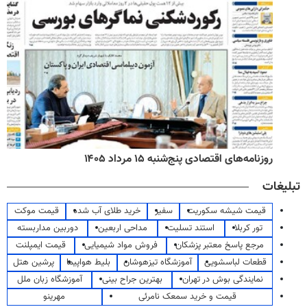
روزنامه‌های اقتصادی پنج‌شنبه ۱۵ مرداد ۱۴۰۵
تبلیغات
قیمت شیشه سکوریت
سفیر
خرید طلای آب شده
قیمت موکت
تور کربلا
استند تسلیت
مداحی اربعین
دوربین مداربسته
مرجع پاسخ معتبر پزشکان
فروش مواد شیمیایی
قیمت ایمپلنت
قطعات لباسشویی
آموزشگاه تیزهوشان
بلیط هواپیما
پرشین هتل
نمایندگی بوش در تهران
بهترین جراح بینی
آموزشگاه زبان ملل
قیمت و خرید سمعک نامرئی
مهرینو