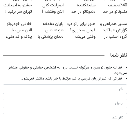
40٪تخفیف
سفیدکننده
ایمپلنت کنی
جشنواره ایمپلنت
دندوناتو در حد
دندوناتو در حد
الان وقتشه |
تهران سر بزنید !
کامپوزیت سفید
لمینت سفید
فقط با ۲۵
| فقط ۲۵
مسیر همراهی و
هنوز برای زانو درد
پایان دغدغه
خلافی خودروتو
کن
میکنه
میلیون تومان!!!
میلیون !
گزارش عملکرد
قرص میخوری؟
هزینه های
الان ببین، با
(40%تخفیف)
گروه اسنپ در
وقتی می‌شه
دندان پزشکی با
پلاک و کد ملی،
۱۴۰۴
بدون عمل
پک سفید کننده
بدون نیاز به
درمانش کرد؟؟؟؟
خانگی
مراجعه حضوری
نظر شما
نظرات حاوی توهین و هرگونه نسبت ناروا به اشخاص حقیقی و حقوقی منتشر
نمی‌شود.
نظراتی که غیر از زبان فارسی یا غیر مرتبط با خبر باشد منتشر نمی‌شود.