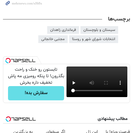
برچسب‌ها
سیستان و بلوچستان
فرمانداری زاهدان
انتخابات شورای شهر و روستا
مجتبی خانجانی
تابستون رو خنک و راحت
بگذرون! تا پنکه رومیزی مه پاش
تخفیف داره بخرش
سفارش بده!
مطالب پیشنهادی
فرصت ویژه! با
این ژل
اگر میخوای
به بزرگترین