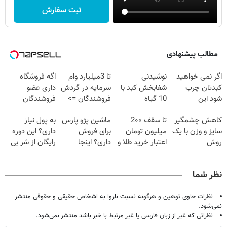
ثبت سفارش
مطالب پیشنهادی
اگر نمی خواهید
نوشیدنی
تا 3میلیارد وام
اگه فروشگاه
کبدتان چرب
شفابخش کبد با
سرمایه در گردش
داری عضو
شود این
10 گیاه
فروشندگان =>
فروشندگان
نوشیدنی خوش
موثر(تخفیف تا
فروشگاهت رو
دیجی پی شو 3
کاهش چشمگیر
تا سقف 2۰۰
ماشین پژو پارس
به پول نیاز
طعم را بنوشید
امشب)
ثبت کن
میلیارد وام بگیر
سایز و وزن با یک
میلیون تومان
برای فروش
داری؟ این دوره
روش
اعتبار خرید طلا و
داری؟ اینجا
رایگان از شر بی
خانگی60%تخفیف
نقره
سریع بفروشش
پولی خلاصت
میکنه
نظر شما
نظرات حاوی توهین و هرگونه نسبت ناروا به اشخاص حقیقی و حقوقی منتشر
نمی‌شود.
نظراتی که غیر از زبان فارسی یا غیر مرتبط با خبر باشد منتشر نمی‌شود.