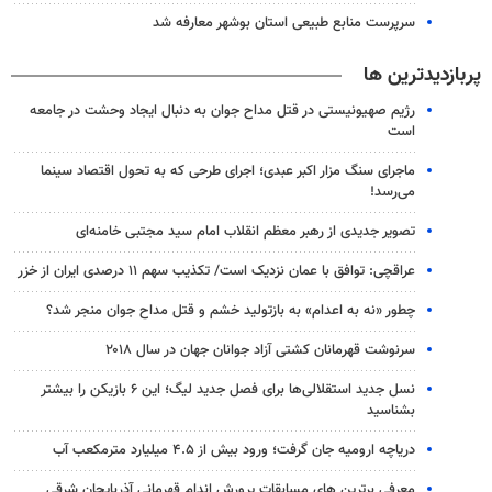
سرپرست منابع طبیعی استان بوشهر معارفه شد
پربازدیدترین ها
رژیم صهیونیستی در قتل مداح جوان به دنبال ایجاد وحشت در جامعه
است
ماجرای سنگ مزار اکبر عبدی؛ اجرای طرحی که به تحول اقتصاد سینما
می‌رسد!
تصویر جدیدی از رهبر معظم انقلاب امام سید مجتبی خامنه‌ای
عراقچی: توافق با عمان نزدیک است/ تکذیب سهم ۱۱ درصدی ایران از خزر
چطور «نه به اعدام» به بازتولید خشم و قتل مداح جوان منجر شد؟
سرنوشت قهرمانان کشتی آزاد جوانان جهان در سال ۲۰۱۸
نسل جدید استقلالی‌ها برای فصل جدید لیگ؛ این ۶ بازیکن را بیشتر
بشناسید
دریاچه ارومیه جان گرفت؛ ورود بیش از ۴.۵ میلیارد مترمکعب آب
معرفی برترین های مسابقات پرورش اندام قهرمانی آذربایجان شرقی