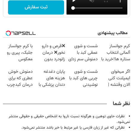
ثبت سفارش
مطالب پیشنهادی
کرم جوانساز
شست و شوی
❌قرص‌ و دارو
با کرم جوانساز
آلمانی انتخاب
عمقی کبد با
نخور❌ درمان
جلبک، پیری رو
ستاره ها!خرید با
دمنوش سم زدای
زانودرد بدون
معکوس
تخفیف
گیاهی
قرص
کن(50%
اگر میخوای
شست و شوی
پایان دغدغه
دمنوش خوش
تخفیف)
ایمپلنت کنی
چربی های کبد با
هزینه های
عطری که برای
الان وقتشه |
نوشیدنی
دندان پزشکی با
درمان کبدچرب
فقط با ۲۵
گیاهی(55%تخفیف)
پک سفید کننده
معجزه میکنه
میلیون تومان!!!
خانگی
نظر شما
نظرات حاوی توهین و هرگونه نسبت ناروا به اشخاص حقیقی و حقوقی منتشر
نمی‌شود.
نظراتی که غیر از زبان فارسی یا غیر مرتبط با خبر باشد منتشر نمی‌شود.