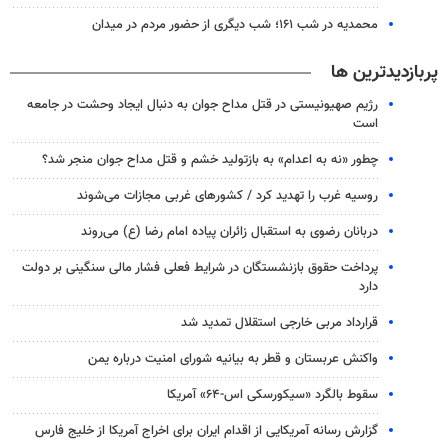
محمدیه در شب ۱۶۱؛ شب دیگری از حضور مردم در میدان
پربازدیدترین ها
رژیم صهیونیستی در قتل مداح جوان به دنبال ایجاد وحشت در جامعه
است
چطور «نه به اعدام» به بازتولید خشم و قتل مداح جوان منجر شد؟
روسیه غرب را تهدید کرد / کشورهای غربی مجازات می‌شوند
دربانان رضوی به استقبال زائران پیاده امام رضا (ع) می‌روند
پرداخت حقوق بازنشستگان در شرایط فعلی فشار مالی سنگینی بر دولت
دارد
قرارداد مربی خارجی استقلال تمدید شد
واکنش عربستان و قطر به بیانیه شورای امنیت درباره یمن
سقوط بالگرد «سیکورسکی اس-۶۴» آمریکا
گزارش رسانه آمریکایی از اقدام ایران برای اخراج آمریکا از خلیج فارس