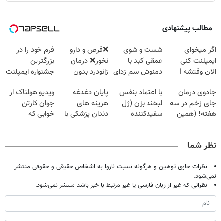
مطالب پیشنهادی
اگر میخوای
شست و شوی
❌قرص‌ و دارو
فرم خود را در
ایمپلنت کنی
عمقی کبد با
نخور❌ درمان
بزرگترین
الان وقتشه |
دمنوش سم زدای
زانودرد بدون
جشنواره ایمپلنت
فقط با ۲۵
گیاهی
قرص
تهران پر کنید ! |
جادوی درمان
با اعتماد بنفس
پایان دغدغه
ویدیو هولناک از
میلیون تومان!!!
فقط ۲۵ میلیون
جای زخم در سه
لبخند بزن (ژل
هزینه های
جوان کارتن
هفته! (همین
سفیدکننده
دندان پزشکی با
خوابی که
حالا رایگان
دندان40%تخفیف)
پک سفید کننده
میلیاردر شد.
صحبت کنید)
خانگی
آموزش رایگان
نظر شما
نظرات حاوی توهین و هرگونه نسبت ناروا به اشخاص حقیقی و حقوقی منتشر
نمی‌شود.
نظراتی که غیر از زبان فارسی یا غیر مرتبط با خبر باشد منتشر نمی‌شود.