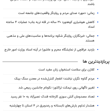
باشند
زمانی: «مهر» صدای مردم و روایتگر واقعیت‌های جامعه است
کاهش هوشیاری کوهنورد ۳۰ ساله در قله تربه بناب؛ عملیات ۴ ساعته
امداد
جمالی: خبرنگاران روایتگر شکوه برنامه‌ها و مناسبت‌های ملی و مذهبی
هستند
بازدید عراقچی از نمایشگاه محرم و عاشورا در آینه اسناد وزارت امور خارج
پربازدیدترین ها
کلاژن برای سلامت استخوان زنان مفید است
مردم گناوه نگران نباشند؛ انفجار کنترل‌شده در معدن سنگ بینک
تغییر ناگهانی روی نیمکت تراکتور؛ نکونام جانشین ربیعی شد
تعداد مصدومان آتش سوزی کارخانه فندک نصیرآباد به ۱۰ نفر رسید
هشدار تداوم بارش‌های تابستانه و رعدوبرق در ۴ استان تا چهارشنبه