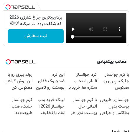
پرکاربردترین چراغ شارژی 2026
که شگفت زده ات میکنه 💡😍
ثبت سفارش
مطالب پیشنهادی
با کرم جوانساز
کرم جوانساز
این کرم
روند پیری رو با
جلبک، پیری رو
آلمانی انتخاب
ضدچروک غذای
این روش گیاهی
معکوس
ستاره ها!خرید با
پوستت رو تامین
معکوس کن
کن(50%
تخفیف
میکنه (خرید با
جوانسازی طبیعی
با کرم جوانساز
لینک خرید بمب
کرم جوانساز
تخفیف)
40%تخفیف)
پوست بدون
آلمانی حال
جوانساز 2026!
جلبک، هدیه
بوتاکس و جراحی
پوستت توی هر
اونم با تخفیف
طبیعت به
😳! خرید با
فصلی
ویژه
شما(خرید با
تخفیف ویژه
خوبه۴۵٪تخفیف
تخفیف ویژه)
نظر شما