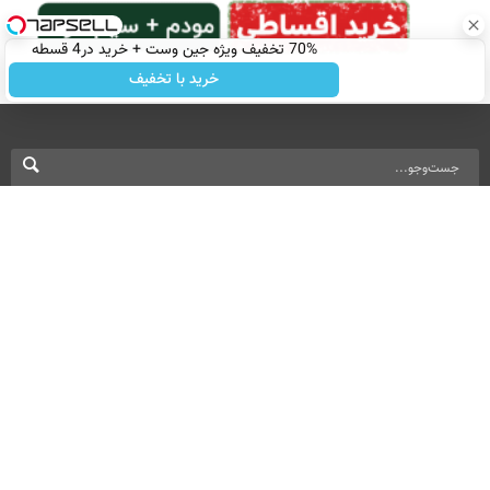
70% تخفیف ویژه جین وست + خرید در4 قسطه
خرید با تخفیف
نسخه دسکتاپ
درباره ما
تماس با ما
بازرگانی