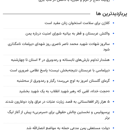
روایت دفاع از حرم و مبارزه با داعش در قاب بازی
پربازدیدترین ها
کلاژن برای سلامت استخوان زنان مفید است
واکنش عربستان و قطر به بیانیه شورای امنیت درباره یمن
سالروز شهادت شهید محمد ناصر ناصری روز شهدای دیپلمات نامگذاری
شود
هشدار تداوم بارش‌های تابستانه و رعدوبرق در ۴ استان تا چهارشنبه
دیپلماسی با عربستان نتیجه‌بخش نیست؛ پاسخ نظامی ضروری است
گرمای گلستان امروز به اوج می‌رسد؛ رگبار و رعدوبرق از سه‌شنبه
«حجت خدا»، لقبی که رهبر شهید انقلاب به یک شهید بخشید
۵ هزار زائر افغانستانی به قصد زیارت عتبات در عراق وارد دوغارون شدند
پرسپولیس و نخستین چالش حقوقی برای «سرمربی» پیش از آغاز لیگ
برتر
دولت مستعفی یمن مدعی حمله به مواضع انصارالله شد