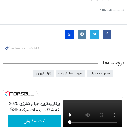
کد مطلب
4187658
برچسب‌ها
مدیریت بحران
سهیلا صادق زاده
زلزله تهران
پرکاربردترین چراغ شارژی 2026
که شگفت زده ات میکنه 💡😍
ثبت سفارش