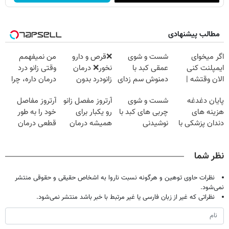
مطالب پیشنهادی
اگر میخوای
شست و شوی
❌قرص‌ و دارو
من نمیفهمم
ایمپلنت کنی
عمقی کبد با
نخور❌ درمان
وقتی زانو درد
الان وقتشه |
دمنوش سم زدای
زانودرد بدون
درمان داره، چرا
فقط با ۲۵
گیاهی
قرص
دردش رو داری
پایان دغدغه
شست و شوی
آرتروز مفصل زانو
آرتروز مفاصل
میلیون تومان!!!
تحمل میکنی؟❗
هزینه های
چربی های کبد با
رو یکبار برای
خود را به طور
دندان پزشکی با
نوشیدنی
همیشه درمان
قطعی درمان
پک سفید کننده
گیاهی(55%تخفیف)
کن!
کنید!
خانگی
◗پرسش‌نامه◖
◂پرسش‌نامه▸
نظر شما
نظرات حاوی توهین و هرگونه نسبت ناروا به اشخاص حقیقی و حقوقی منتشر
نمی‌شود.
نظراتی که غیر از زبان فارسی یا غیر مرتبط با خبر باشد منتشر نمی‌شود.