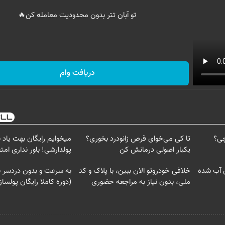
تو آبان تتر بدون محدودیت معامله کن🔥
دریافت وام
چی؟
تا کی می‌خوای قرص زانودرد بخوری؟
میخوایم رایگان بهت یاد
یکبار اصولی درمانش کن
پولدارشی! باور نداری ام
ای آب شده
خلافی خودروتو الان ببین، با پلاک و کد
به سرعت و بدون دردسر ب
ملی، بدون نیاز به مراجعه حضوری
(دوره کاملا رایگان پولسا