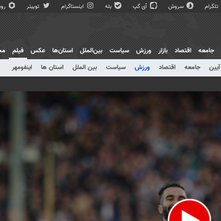
تلگرام
سروش
آی گپ
بله
اینستاگرام
توییتر
روبی
جامعه
اقتصاد
بازار
ورزش
سیاست
بین‌الملل
استان‌ها
عکس
فیلم
مج
آیین
جامعه
اقتصاد
ورزش
سیاست
بین الملل
استان ها
اینفومهر