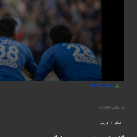
دریافت
4 MB
کد مطلب
4200560
فیلم
ورزش