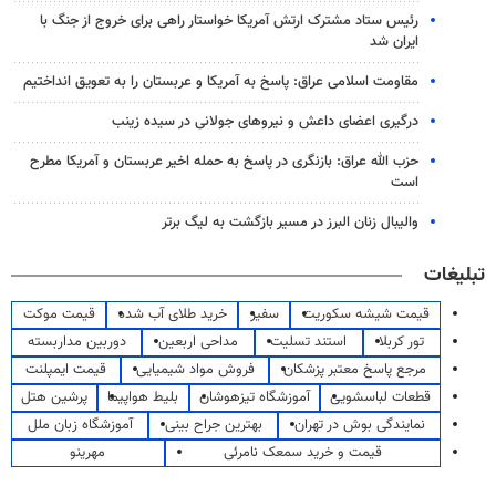
رئیس ستاد مشترک ارتش آمریکا خواستار راهی برای خروج از جنگ با
ایران شد
مقاومت اسلامی عراق: پاسخ به آمریکا و عربستان را به تعویق انداختیم
درگیری اعضای داعش و نیروهای جولانی در سیده زینب
حزب الله عراق: بازنگری در پاسخ به حمله اخیر عربستان و آمریکا مطرح
است
والیبال زنان البرز در مسیر بازگشت به لیگ برتر
تبلیغات
قیمت شیشه سکوریت
سفیر
خرید طلای آب شده
قیمت موکت
تور کربلا
استند تسلیت
مداحی اربعین
دوربین مداربسته
مرجع پاسخ معتبر پزشکان
فروش مواد شیمیایی
قیمت ایمپلنت
قطعات لباسشویی
آموزشگاه تیزهوشان
بلیط هواپیما
پرشین هتل
نمایندگی بوش در تهران
بهترین جراح بینی
آموزشگاه زبان ملل
قیمت و خرید سمعک نامرئی
مهرینو