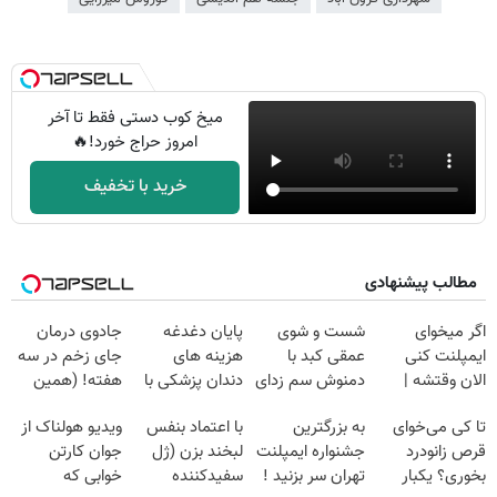
میخ کوب دستی فقط تا آخر
امروز حراج خورد!🔥
خرید با تخفیف
مطالب پیشنهادی
اگر میخوای
شست و شوی
پایان دغدغه
جادوی درمان
ایمپلنت کنی
عمقی کبد با
هزینه های
جای زخم در سه
الان وقتشه |
دمنوش سم زدای
دندان پزشکی با
هفته! (همین
فقط با ۲۵
گیاهی
پک سفید کننده
حالا رایگان
تا کی می‌خوای
به بزرگترین
با اعتماد بنفس
ویدیو هولناک از
میلیون تومان!!!
خانگی
صحبت کنید)
قرص زانودرد
جشنواره ایمپلنت
لبخند بزن (ژل
جوان کارتن
بخوری؟ یکبار
تهران سر بزنید !
سفیدکننده
خوابی که