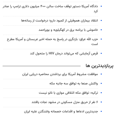
دادگاه آمریکا دستور توقف ساخت سالن ۴۰۰ میلیون دلاری ترامپ را صادر
کرد
انتقاد بیماران هموفیلی از کمبود دارو؛ درخواست از رسانه‌ها
خاموشی با برنامه برق در کهگیلویه و بویراحمد
حزب الله عراق: بازنگری در پاسخ به حمله اخیر عربستان و آمریکا مطرح
است
قرص آزمایشی که می‌تواند درمان HIV را متحول کند
پربازدیدترین ها
موافقت مشروط آمریکا برای برداشتن محاصره دریایی ایران
واکنش صنعا به توافق سه جانبه مکه
ترکیه: توافق مکه ائتلافی موازی با ناتو نیست
۶ نفر از حریق منزل مسکونی در مشهد نجات یافتند
جدیدترین ادعاها و اقدامات خصمانه واشنگتن علیه ایران