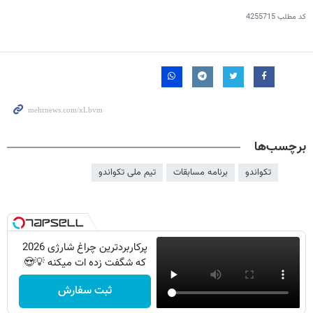
کد مطلب
4255715
برچسب‌ها
تکواندو
برنامه مسابقات
تیم ملی تکواندو
پرکاربردترین چراغ شارژی 2026
که شگفت زده ات میکنه 💡😍
ثبت سفارش