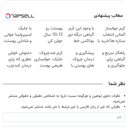
مطالب پیشنهادی
کرم جوانساز
با وجود این کرم
پوستت رو
با جلبک
آلمانی انتخاب
گیاهی دیگه دور
10،12 سال
اسپیرولینا جوانی
ستاره ها!خرید با
بوتاکس خط
جوان کن
و شادابی پوستت
تخفیف
قرمز بکش!
(تخفیف تا
تضمینه50%تخفیف
راهکار سریع و
پیشگیری و
کرم ضدچروک
دمنوش خوش
امشب)
گیاهی برای
درمان چروک
جلبک، جوانسازی
عطری که برای
جلوگیری و
های پوستی با
طبیعی پوست
درمان کبدچرب
درمان پیری
این روش امن
شما40%تخفیف
معجزه میکنه
پوست
نظر شما
نظرات حاوی توهین و هرگونه نسبت ناروا به اشخاص حقیقی و حقوقی منتشر
نمی‌شود.
نظراتی که غیر از زبان فارسی یا غیر مرتبط با خبر باشد منتشر نمی‌شود.