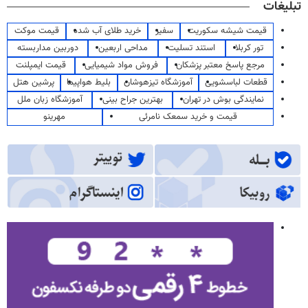
تبلیغات
قیمت شیشه سکوریت
سفیر
خرید طلای آب شده
قیمت موکت
تور کربلا
استند تسلیت
مداحی اربعین
دوربین مداربسته
مرجع پاسخ معتبر پزشکان
فروش مواد شیمیایی
قیمت ایمپلنت
قطعات لباسشویی
آموزشگاه تیزهوشان
بلیط هواپیما
پرشین هتل
نمایندگی بوش در تهران
بهترین جراح بینی
آموزشگاه زبان ملل
قیمت و خرید سمعک نامرئی
مهرینو