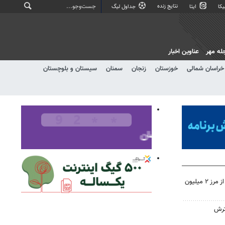
نتایج زنده
کا
ایتا
جداول لیگ
له مهر
عناوین اخبار
خراسان شمالی
خوزستان
زنجان
سمنان
سیستان و بلوچستان
تردد زائران اربعین در خوزستان از مرز ۲ میلیون
ترش