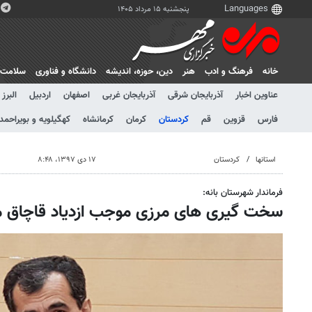
پنجشنبه ۱۵ مرداد ۱۴۰۵
خانه
فرهنگ و ادب
هنر
دين، حوزه، انديشه
دانشگاه و فناوری
سلامت
عناوین اخبار
آذربایجان شرقی
آذربایجان غربی
اصفهان
اردبیل
البرز
فارس
قزوین
قم
کردستان
کرمان
کرمانشاه
کهگیلویه و بویراحمد
استانها
کردستان
۱۷ دی ۱۳۹۷، ۸:۴۸
فرماندار شهرستان بانه:
سخت گیری های مرزی موجب ازدیاد قاچاق 