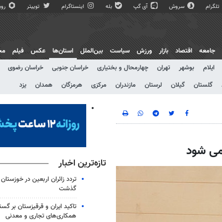
تلگرام
سروش
آی گپ
بله
اینستاگرام
توییتر
روبی
جامعه
اقتصاد
بازار
ورزش
سیاست
بین‌الملل
استان‌ها
عکس
فیلم
مج
ایلام
بوشهر
تهران
چهارمحال و بختیاری
خراسان جنوبی
خراسان رضوی
گلستان
گیلان
لرستان
مازندران
مرکزی
هرمزگان
همدان
یزد
می شود
تازه‌ترین اخبار
گذشت
تاکید ایران و قرقیزستان بر گس
همکاری‌های تجاری و معدنی