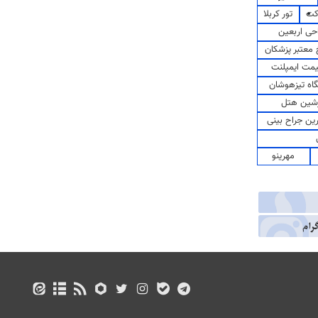
کت
تور کربلا
حی اربعین
معتبر پزشکان
مت ایمپلنت
اه تیزهوشان
شین هتل
رین جراح بینی
مهرینو