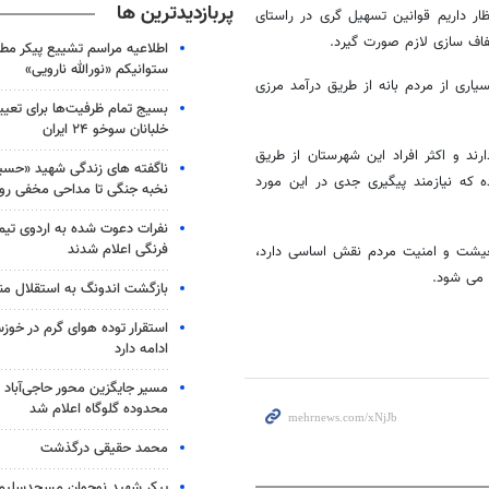
پربازدیدترین ها
ر داریم قوانین تسهیل گری در راستای
ف سازی لازم صورت گیرد.
اطلاعیه مراسم تشییع پیکر مط
ستوانیکم «نورالله نارویی»
یاری از مردم بانه از طریق درآمد مرزی
بسیج تمام ظرفیت‌ها برای تعی
خلبانان سوخو ۲۴ ایران
رند و اکثر افراد این شهرستان از طریق
ناگفته های زندگی شهید «حسین
ه که نیازمند پیگیری جدی در این مورد
نخبه جنگی تا مداحی مخفی رو
نفرات دعوت شده به اردوی تی
فرنگی اعلام شدند
معیشت و امنیت مردم نقش اساسی دارد،
 می شود.
بازگشت اندونگ به استقلال م
استقرار توده هوای گرم در خوزس
ادامه دارد
مسیر جایگزین محور حاجی‌آباد 
محدوده گلوگاه اعلام شد
محمد حقیقی درگذشت