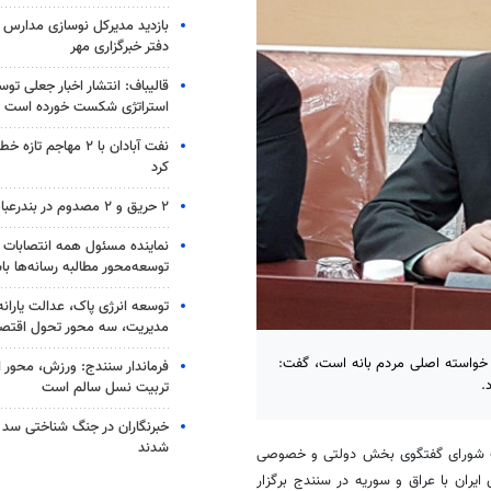
بازدید مدیرکل نوسازی مدارس ا
دفتر خبرگزاری مهر
قالیباف: انتشار اخبار جعلی تو
استراتژی شکست خورده است
نفت آبادان با ۲ مهاجم 
کرد
۲ حریق و ۲ مصدوم در بندرعباس
نماینده مسئول همه انتصابات 
توسعه‌محور مطالبه رسانه‌ها با
توسعه انرژی پاک، عدالت یارانه
مدیریت، سه محور تحول اقتص
د خواسته اصلی مردم بانه است، گفت:
فرماندار سنندج: ورزش، محور 
.
تربیت نسل سالم است
خبرنگاران در جنگ شناختی سد
شدند
ت شورای گفتگوی بخش دولتی و خصوصی
یران با عراق و سوریه در سنندج برگزار