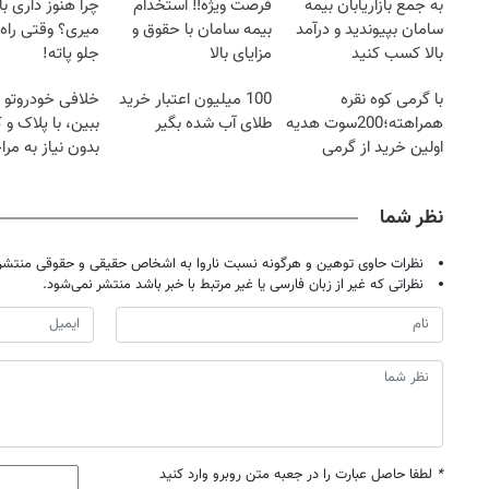
به جمع بازاریابان بیمه
فرصت ویژه‼️ استخدام
چرا هنوز داری با 
سامان بپیوندید و درآمد
بیمه سامان با حقوق و
میری؟ وقتی راه 
بالا کسب کنید
مزایای بالا
جلو پاته!
با گرمی کوه نقره
100 میلیون اعتبار خرید
خلافی خودروتو ا
همراهته؛200سوت هدیه
طلای آب شده بگیر
ببین، با پلاک و 
اولین خرید از گرمی
بدون نیاز به مرا
حضوری
نظر شما
نظرات حاوی توهین و هرگونه نسبت ناروا به اشخاص حقیقی و حقوقی منتشر 
نظراتی که غیر از زبان فارسی یا غیر مرتبط با خبر باشد منتشر نمی‌شود.
*
لطفا حاصل عبارت را در جعبه متن روبرو وارد کنید