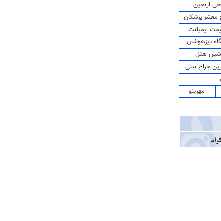
حی اربعین
معتبر پزشکان
مت ایمپلنت
اه تیزهوشان
شین هتل
رین جراح بینی
مهرینو