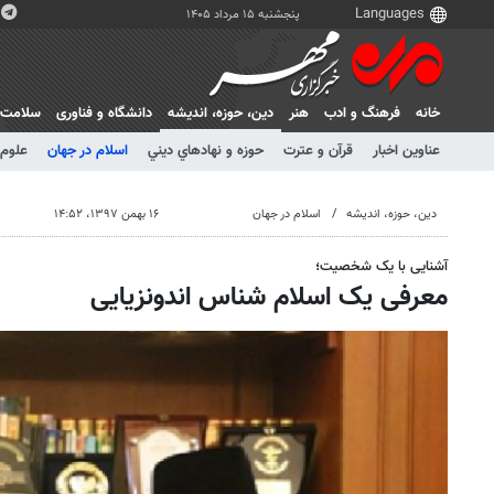
پنجشنبه ۱۵ مرداد ۱۴۰۵
خانه
فرهنگ و ادب
هنر
دين، حوزه، انديشه
دانشگاه و فناوری
سلامت
عناوین اخبار
قرآن و عترت
حوزه و نهادهاي ديني
اسلام در جهان
علوم 
دين، حوزه، انديشه
اسلام در جهان
۱۶ بهمن ۱۳۹۷، ۱۴:۵۲
آشنایی با یک شخصیت؛
معرفی یک اسلام شناس اندونزیایی