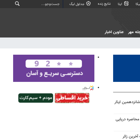
نتایج زنده
کا
ایتا
جداول لیگ
له مهر
عناوین اخبار
انزدهمین ایثار
محاصره دریایی
خرین زائر