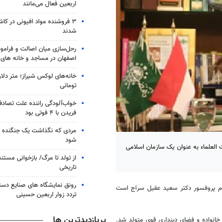
اربعین فعال می‌مانند
۳ فروشنده مواد افیونی در کا
شدند
رحل‌سازی میان اصالت و فرامو
اصفهان در مساجد و خانه های
خانه‌های لوکس شیراز؛ متر دلار
تومانی
خواب‌آلودگی راننده علت تصاد
فریدن با ۴ فوتی بود
مردی که نگذاشت یک جنگنده از
شود
لعلماء به عنوان یک سازمان اسلامی
از تولد تا مرگ/ بازخوانی مست
تاریخی
رونق نمایشگاه های صنایع دستی
 نام پروفسور دکتر سعید عقیل سراج است
تردد زوار اربعین حسینی
پربازدیدترین ها
یل سراج در شهر چیرِبون، سوم جولای ۱۹۵۳ م در یک خانواده و فضای دینداری قوی متولد شد.