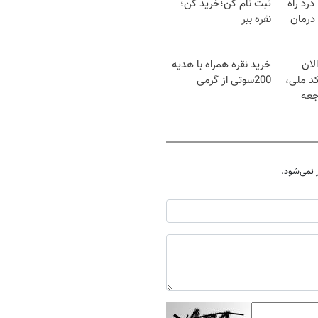
درد راه
ثبت نام کن؛خرید کن؛
درمان
نقره ببر
لان
خرید نقره همراه با هدیه
کد ملی،
200سوتی از گرمی
جعه
نمی‌شود.