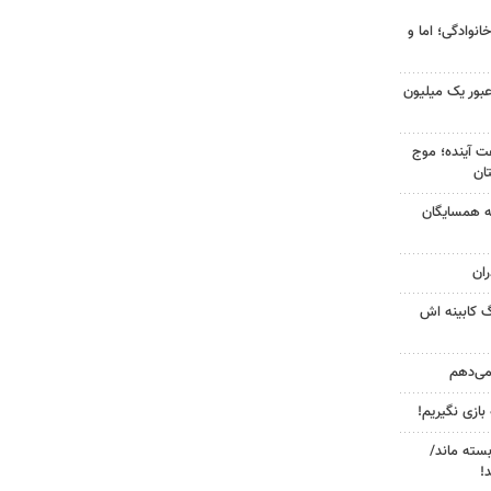
انوادگی؛ اما و
 عبور یک میلیون
 کشور در ۷۲ ساعت آینده؛ موج
به همسایگان
ان
گ کابینه اش
 می‌دهم
 بازی نگیریم!
بسته ماند/
!