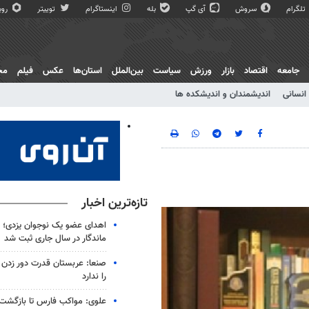
تلگرام
سروش
آی گپ
بله
اینستاگرام
توییتر
روبی
جامعه
اقتصاد
بازار
ورزش
سیاست
بین‌الملل
استان‌ها
عکس
فیلم
مج
انسانی
اندیشمندان و اندیشکده ها
تازه‌ترین اخبار
اهدای عضو یک نوجوان یزدی؛ ش
ماندگار در سال جاری ثبت شد
صنعا: عربستان قدرت دور زدن 
را ندارد
علوی: مواکب فارس تا بازگشت آ