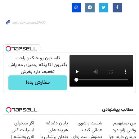
تابستون رو خنک و راحت
بگذرون! تا پنکه رومیزی مه پاش
تخفیف داره بخرش
سفارش بده!
مطالب پیشنهادی
من نمیفهمم
شست و شوی
پایان دغدغه
اگر میخوای
وقتی زانو درد
عمقی کبد با
هزینه های
ایمپلنت کنی
درمان داره، چرا
دمنوش سم زدای
دندان پزشکی با
الان وقتشه |