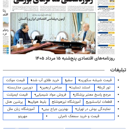
روزنامه‌های اقتصادی پنج‌شنبه ۱۵ مرداد ۱۴۰۵
تبلیغات
قیمت شیشه سکوریت
سفیر
خرید طلای آب شده
قیمت موکت
تور کربلا
استند تسلیت
مداحی اربعین
دوربین مداربسته
مرجع پاسخ معتبر پزشکان
فروش مواد شیمیایی
قیمت ایمپلنت
قطعات لباسشویی
آموزشگاه تیزهوشان
بلیط هواپیما
پرشین هتل
نمایندگی بوش در تهران
بهترین جراح بینی
آموزشگاه زبان ملل
قیمت و خرید سمعک نامرئی
مهرینو