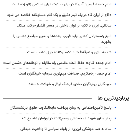
امام جمعه فومن: آمریکا در برابر صلابت ایران اسلامی زانو زده است
دفاع از ایران گاه در یک تیتر دقیق و یک قلم مسئولانه خلاصه می شود
ساداتی: ایران با تکیه بر توان داخلی در مسیر اقتدار حرکت میکند
امینی:مسئولان کشور نباید فریب وعده‌ها و تغییر مواضع دشمن را
بخورند
شایعه‌سازی و تفرقه‌افکنی؛ تکمیل‌کننده پازل دشمن است
امام جمعه گناوه: حفظ اتحاد مقدس راه مقابله با توطئه‌های دشمن است
امام جمعه رباط‌کریم: صداقت مهم‌ترین سرمایه خبرنگاران است
خبرنگاران روایتگران صادق فرهنگ ایثار و شهادت هستند
پربازدیدترین ها
پاسخ تأمین‌اجتماعی به زمان پرداخت مابه‌التفاوت حقوق بازنشستگان
پیکر مطهر شهید «محمدعلی رحیم‌زاده» در اورامان تشییع شد
سامانه ضد موشکی لیزری؛ از بلوف سیاسی تا واقعیت میدانی