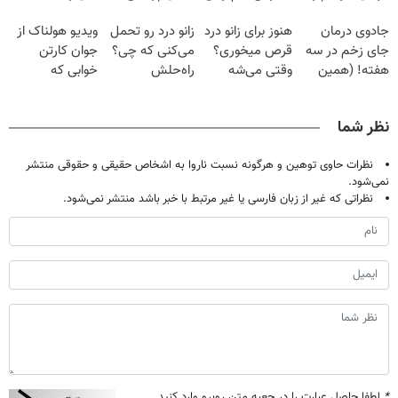
دردش رو داری
گیاهی
پک سفید کننده
فقط با ۲۵
جادوی درمان
هنوز برای زانو درد
زانو درد رو تحمل
ویدیو هولناک از
تحمل میکنی؟❗
خانگی
میلیون تومان!!!
جای زخم در سه
قرص میخوری؟
می‌کنی که چی؟
جوان کارتن
هفته! (همین
وقتی می‌شه
راه‌حلش
خوابی که
حالا رایگان
بدون عمل
همین‌جاست!
میلیاردر شد.
صحبت کنید)
درمانش کرد؟؟؟؟
آموزش رایگان
نظر شما
نظرات حاوی توهین و هرگونه نسبت ناروا به اشخاص حقیقی و حقوقی منتشر
نمی‌شود.
نظراتی که غیر از زبان فارسی یا غیر مرتبط با خبر باشد منتشر نمی‌شود.
*
لطفا حاصل عبارت را در جعبه متن روبرو وارد کنید