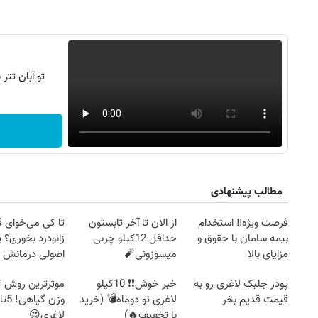
تو آبان تت
مطالب پیشنهادی
فرصت ویژه‼️ استخدام
از الان تا آخر تابستون
تا کی می‌خوای 
بیمه سامان با حقوق و
حداقل 12کیلو چربی
زانودرد بخوری؟ ی
روزنامه‌های ورزشی پنج‌شنبه ۱۵ مرداد ۱۴۰۵
روزنام
مزایای بالا
میسوزونی🧨
اصولی درمانش 
پودر جلبک لاغری رو به
خبر خوش❗❗ 10کیلو
موثرترین روش
قیمت قدیم بخر
لاغری تو دوماه💣 (خرید
با تخفیف🔥)
لاغری😍