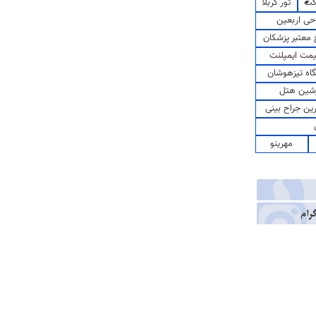
کت
تور کربلا
حی اربعین
معتبر پزشکان
مت ایمپلنت
اه تیزهوشان
شین هتل
رین جراح بینی
مهرینو