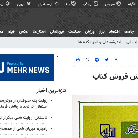
تلگرام
سروش
آی گپ
بله
اینستاگرام
توییتر
روبی
جامعه
اقتصاد
بازار
ورزش
سیاست
بین‌الملل
استان‌ها
عکس
فیلم
مج
انسانی
اندیشمندان و اندیشکده ها
بخش فروش کتاب
تازه‌ترین اخبار
روایت یک حقوقدان از موتورسوا
استقلال در تردد یا چالش فرهن
گالیکش، روایت شبی دیگر از ا
رامیان، میزبان شبی از همصدا