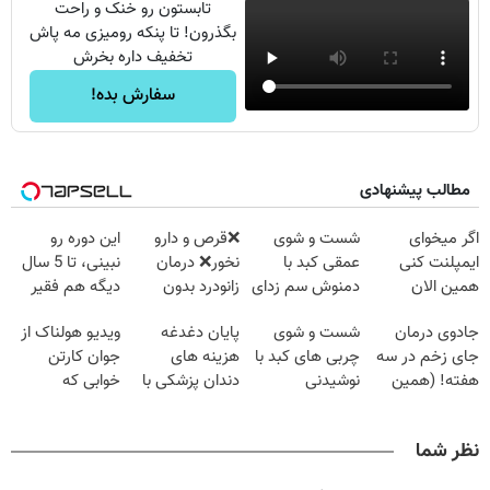
تابستون رو خنک و راحت
بگذرون! تا پنکه رومیزی مه پاش
تخفیف داره بخرش
سفارش بده!
مطالب پیشنهادی
اگر میخوای
شست و شوی
❌قرص‌ و دارو
این دوره رو
ایمپلنت کنی
عمقی کبد با
نخور❌ درمان
نبینی، تا 5 سال
همین الان
دمنوش سم زدای
زانودرد بدون
دیگه هم فقیر
وقتشه | فقط با
گیاهی
قرص
می‌مونی! همین
جادوی درمان
شست و شوی
پایان دغدغه
ویدیو هولناک از
۲۵ میلیون
الان ثبت نام کن
جای زخم در سه
چربی های کبد با
هزینه های
جوان کارتن
تومان!!!
هفته! (همین
نوشیدنی
دندان پزشکی با
خوابی که
حالا رایگان
گیاهی(55%تخفیف)
پک سفید کننده
میلیاردر شد.
صحبت کنید)
خانگی
آموزش رایگان
نظر شما