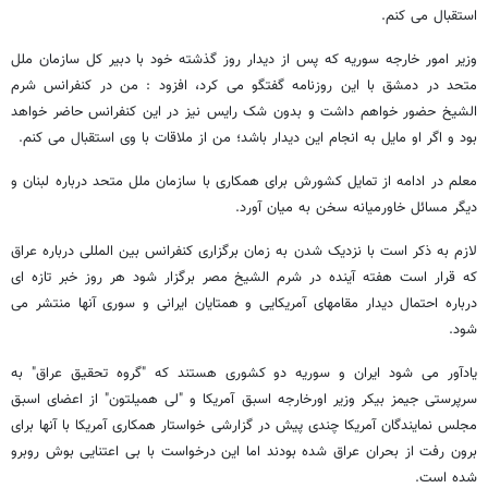
استقبال می کنم.
وزیر امور خارجه سوریه که پس از دیدار روز گذشته خود با دبیر کل سازمان ملل
متحد در دمشق با این روزنامه گفتگو می کرد، افزود : من در کنفرانس شرم
الشیخ حضور خواهم داشت و بدون شک رایس نیز در این کنفرانس حاضر خواهد
بود و اگر او مایل به انجام این دیدار باشد؛ من از ملاقات با وی استقبال می کنم.
معلم در ادامه از تمایل کشورش برای همکاری با سازمان ملل متحد درباره لبنان و
دیگر مسائل خاورمیانه سخن به میان آورد.
لازم به ذکر است با نزدیک شدن به زمان برگزاری کنفرانس بین المللی درباره عراق
که قرار است هفته آینده در شرم الشیخ مصر برگزار شود هر روز خبر تازه ای
درباره احتمال دیدار مقامهای آمریکایی و همتایان ایرانی و سوری آنها منتشر می
شود.
یادآور می شود ایران و سوریه دو کشوری هستند که "گروه تحقیق عراق" به
سرپرستی جیمز بیکر وزیر اورخارجه اسبق آمریکا و "لی همیلتون" از اعضای اسبق
مجلس نمایندگان آمریکا چندی پیش در گزارشی خواستار همکاری آمریکا با آنها برای
برون رفت از بحران عراق شده بودند اما این درخواست با بی اعتنایی بوش روبرو
شده است.