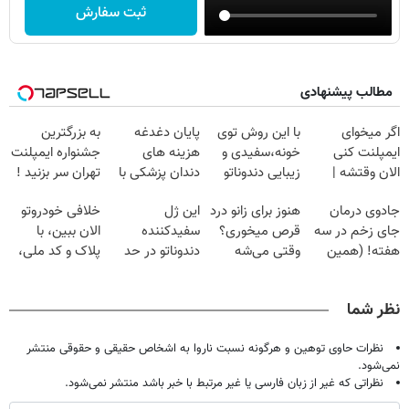
ثبت سفارش
مطالب پیشنهادی
اگر میخوای
با این روش توی
پایان دغدغه
به بزرگترین
ایمپلنت کنی
خونه،سفیدی و
هزینه های
جشنواره ایمپلنت
الان وقتشه |
زیبایی دندوناتو
دندان پزشکی با
تهران سر بزنید !
فقط با ۲۵
برگردون
پک سفید کننده
| فقط ۲۵
جادوی درمان
هنوز برای زانو درد
این ژل
خلافی خودروتو
میلیون تومان!!!
(40%off)
خانگی
میلیون !
جای زخم در سه
قرص میخوری؟
سفیدکننده
الان ببین، با
هفته! (همین
وقتی می‌شه
دندوناتو در حد
پلاک و کد ملی،
حالا رایگان
بدون عمل
لمینت سفید
بدون نیاز به
صحبت کنید)
درمانش کرد؟؟؟؟
میکنه
مراجعه حضوری
نظر شما
(40%تخفیف)
نظرات حاوی توهین و هرگونه نسبت ناروا به اشخاص حقیقی و حقوقی منتشر
نمی‌شود.
نظراتی که غیر از زبان فارسی یا غیر مرتبط با خبر باشد منتشر نمی‌شود.