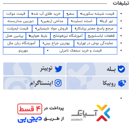
تبلیغات
قیمت شیشه سکوریت
سفیر
خرید طلای آب شده
قیمت موکت
تور کربلا
استند تسلیت
مداحی اربعین
دوربین مداربسته
مرجع پاسخ معتبر پزشکان
فروش مواد شیمیایی
قیمت ایمپلنت
قطعات لباسشویی
آموزشگاه تیزهوشان
بلیط هواپیما
پرشین هتل
نمایندگی بوش در تهران
بهترین جراح بینی
آموزشگاه زبان ملل
قیمت و خرید سمعک نامرئی
مهرینو