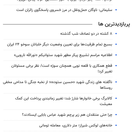
سلیمانی: ناوگان حمل‌ونقل در مرز خسروی پاسخگوی زائران است
پربازدیدترین ها
۸ کشته در دو تصادف شب گذشته
بسیج تمام ظرفیت‌ها برای تعیین وضعیت دیگر خلبانان سوخو ۲۴ ایران
اطلاعیه مراسم تشییع پیکر مطهر شهید ستوانیکم «نورالله نارویی»
قطع همکاری با قلعه نویی همچنان سوژه است/ نظر برخی مسئولان
تغییر کرد!
ناگفته های زندگی شهید «حسین ستوده»؛ از نخبه جنگی تا مداحی مخفی
روستاها
کالابرگ برخی خانوارها شارژ شد؛ تغییر زمانبندی پرداخت این کمک
معیشت
چرا حتی منتقدان هم زیر پرچم شهید عباس بابایی ایستادند؟
خانه‌های لوکس شیراز؛ متر دلاری، معامله تومانی