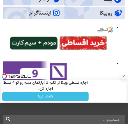
اجاره‌ قسطی ویلا! از کلبه تا آپارتمان مبله رو تو 4 قسط
اجاره کن.
کلیک کن!