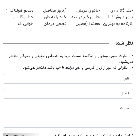
دردش رو داری
گیاهی
فقط با ۲۵
پک سفید کننده
جک s5 داری
جادوی درمان
آرتروز مفاصل
ویدیو هولناک از
تحمل میکنی؟❗
میلیون تومان!!!
خانگی
برای فروش؟ با
جای زخم در سه
خود را به طور
جوان کارتن
کارنامه به بهترین
هفته! (همین
قطعی درمان
خوابی که
قیمت بفروش!
حالا رایگان
کنید!
میلیاردر شد.
صحبت کنید)
◗پرسش‌نامه◖
آموزش رایگان
نظر شما
نظرات حاوی توهین و هرگونه نسبت ناروا به اشخاص حقیقی و حقوقی منتشر
نمی‌شود.
نظراتی که غیر از زبان فارسی یا غیر مرتبط با خبر باشد منتشر نمی‌شود.
*
لطفا حاصل عبارت را در جعبه متن روبرو وارد کنید