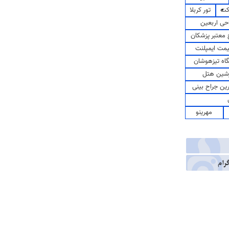
کت
تور کربلا
حی اربعین
معتبر پزشکان
مت ایمپلنت
اه تیزهوشان
شین هتل
رین جراح بینی
مهرینو