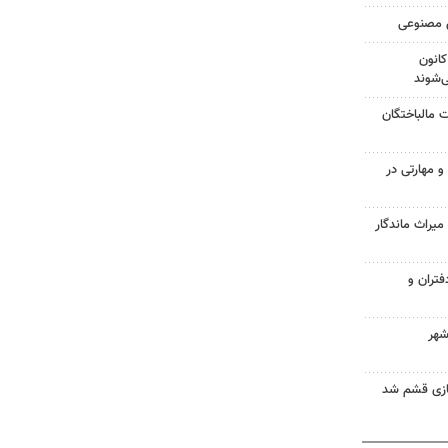
ش مصنوعی
کانون
‌شوند
بات مالباختگان
گی و مهارتی در
راث ماندگار
تران و
شهر
ازی قشم شد