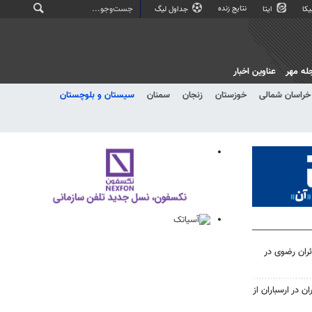
نتایج زنده
کا
ایتا
جداول لیگ
له مهر
عناوین اخبار
خراسان شمالی
خوزستان
زنجان
سمنان
سیستان و بلوچستان
ائران رضوی در
 در ارسباران از