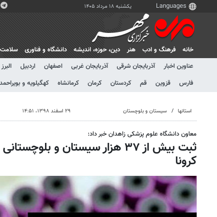
یکشنبه ۱۸ مرداد ۱۴۰۵
خانه
فرهنگ و ادب
هنر
دين، حوزه، انديشه
دانشگاه و فناوری
سلامت
عناوین اخبار
آذربایجان شرقی
آذربایجان غربی
اصفهان
اردبیل
البرز
فارس
قزوین
قم
کردستان
کرمان
کرمانشاه
کهگیلویه و بویراحمد
استانها
سیستان و بلوچستان
۲۹ اسفند ۱۳۹۸، ۱۴:۵۱
معاون دانشگاه علوم پزشکی زاهدان خبر داد:
ثبت بیش از ۳۷ هزار سیستان و بلوچس
کرونا