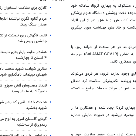
راد مشکوک به بیماری
کرونا
، سامانه خود
کلاژن برای سلامت استخوان زن
مجموعه تخت پوشش دانشگاه علوم پزشکی
مردم گناوه نگران نباشند؛ انفجا
زاهدان بیش از ۳۷ هزار نفر در این سامانه اطلاعات سلامت خود را ثبت کرده‌اند که بیش از ۸ هزار نفر از این افراد
معدن سنگ بینک
امت و خانه‌های بهداشت مورد پیگیری
تغییر ناگهانی روی نیمکت تراکتو
جانشین ربیعی شد
توانند در هر ساعت از شبانه روز، با
هشدار تداوم بارش‌های تابستان
استفاده از موبایل، تبلت و کامپیوتر با ورود به سامانه الکترونیکی خود اظهاری به نشانی (SALAMAT.GOV.IR) مراجعه
۴ استان تا چهارشنبه
ری همکاری کنند.
سالروز شهادت شهید محمد ناص
ی وجود ندارد، افزود: هر فردی می‌تواند
شهدای دیپلمات نامگذاری شود
 به پرونده الکترونیکی سلامت فرد منتقل
تعداد مصدومان آتش سوزی کار
 مستقر در مراکز خدمات جامع سلامت،
نصیرآباد به ۱۰ نفر رسید
«حجت خدا»، لقبی که رهبر شهی
کرونا
ایجاد شده و همکاران ما از
شهید بخشید
یز توصیه می‌شود در صورت نمایش شماره
گرمای گلستان امروز به اوج می‌ر
رعدوبرق از سه‌شنبه
درخواست کرد، جهت حفظ سلامت خود و
دیپلماسی با عربستان نتیجه‌