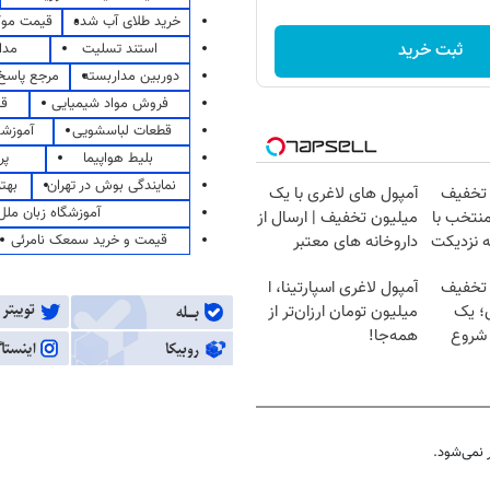
خرید طلای آب شده
قیمت مو
ثبت خرید
استند تسلیت
مدا
دوربین مداربسته
مرجع پاسخ 
فروش مواد شیمیایی
قی
قطعات لباسشویی
آموزشگ
بلیط هواپیما
پر
نمایندگی بوش در تهران
بهت
 تخفیف
آمپول های لاغری با یک
آموزشگاه زبان ملل
منتخب با
میلیون تخفیف | ارسال از
قیمت و خرید سمعک نامرئی
ه نزدیکت
داروخانه های معتبر
 تخفیف
آمپول لاغری اسپارتینا، ا
؛ یک
میلیون تومان ارزان‌تر از
 شروع
همه‌جا!
نمی‌شود.