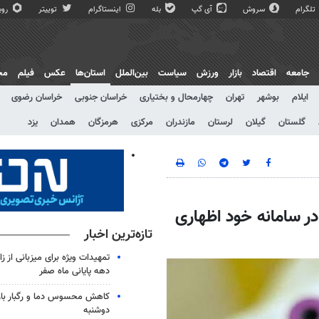
تلگرام
سروش
آی گپ
بله
اینستاگرام
توییتر
روبی
جامعه
اقتصاد
بازار
ورزش
سیاست
بین‌الملل
استان‌ها
عکس
فیلم
مج
ایلام
بوشهر
تهران
چهارمحال و بختیاری
خراسان جنوبی
خراسان رضوی
گلستان
گیلان
لرستان
مازندران
مرکزی
هرمزگان
همدان
یزد
تانی در سامانه خود اظهاری
تازه‌ترین اخبار
تمهیدات ویژه برای میزبانی از ز
دهه پایانی ماه صفر
کاهش محسوس دما و رگبار باران
دوشنبه