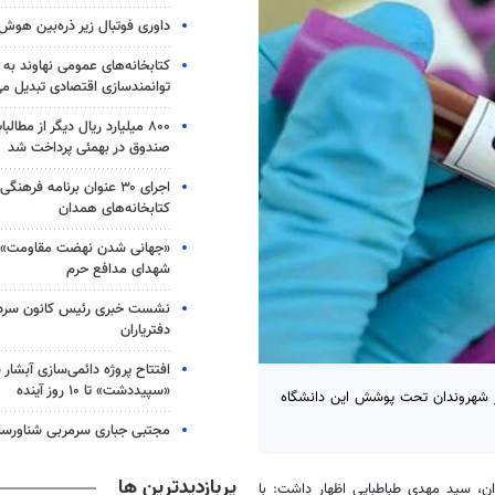
داوری فوتبال زیر ذره‌بین هو
کتابخانه‌های عمومی نهاوند به 
توانمندسازی اقتصادی تبدیل می
۸۰۰ میلیارد ریال دیگر از مطال
صندوق در بهمئی پرداخت شد
اجرای ۳۰ عنوان برنامه فرهن
کتابخانه‎‌های همدان
«جهانی شدن نهضت مقاومت» می
شهدای مدافع حرم
نشست خبری رئیس کانون سردف
دفتریاران
افتتاح پروژه دائمی‌سازی آبشار 
«سپیددشت» تا ۱۰ روز آینده
لوم پزشکی زاهدان گفت: بیش‌از ۳۷ هزار نفر از شهروندان تحت پوشش این دانشگاه
مجتبی جباری سرمربی شناورس
پربازدیدترین ها
ن، سید مهدی طباطبایی اظهار داشت: با