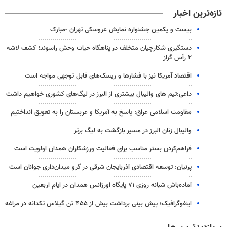
تازه‌ترین اخبار
بیست و یکمین جشنواره نمایش عروسکی تهران -مبارک
دستگیری شکارچیان متخلف در پناهگاه حیات وحش راسوند؛ کشف لاشه
۲ رأس گراز
اقتصاد آمریکا نیز با فشارها و ریسک‌های قابل توجهی مواجه است
داعی:تیم های والیبال بیشتری از البرز در لیگ‌های کشوری خواهیم داشت
مقاومت اسلامی عراق: پاسخ به آمریکا و عربستان را به تعویق انداختیم
والیبال زنان البرز در مسیر بازگشت به لیگ برتر
فراهم‌کردن بستر مناسب برای فعالیت ورزشکاران همدان اولویت است
پرنیان: توسعه اقتصادی آذربایجان شرقی در گرو میدان‌داری جوانان است
آماده‌باش شبانه روزی ۷۱ پایگاه اورژانس همدان در ایام اربعین
اینفوگرافیک؛ پیش بینی برداشت بیش از ۴۵۵ تن گیلاس تکدانه در مراغه