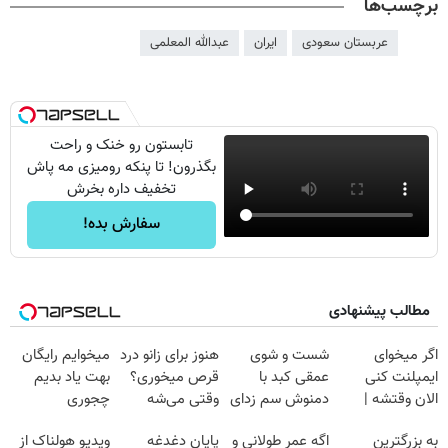
برچسب‌ها
عربستان سعودی
ایران
عبدالله المعلمی
تابستون رو خنک و راحت
بگذرون! تا پنکه رومیزی مه پاش
تخفیف داره بخرش
سفارش بده!
مطالب پیشنهادی
اگر میخوای
شست و شوی
هنوز برای زانو درد
میخوایم رایگان
ایمپلنت کنی
عمقی کبد با
قرص میخوری؟
بهت یاد بدیم
الان وقتشه |
دمنوش سم زدای
وقتی می‌شه
چجوری
فقط با ۲۵
گیاهی
بدون عمل
پولدارشی! باور
به بزرگترین
اگه عمر طولانی و
پایان دغدغه
ویدیو هولناک از
میلیون تومان!!!
درمانش کرد؟؟؟؟
نداری امتحانش