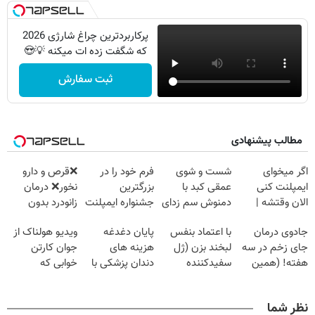
پرکاربردترین چراغ شارژی 2026
که شگفت زده ات میکنه 💡😍
ثبت سفارش
مطالب پیشنهادی
اگر میخوای
شست و شوی
فرم خود را در
❌قرص‌ و دارو
ایمپلنت کنی
عمقی کبد با
بزرگترین
نخور❌ درمان
الان وقتشه |
دمنوش سم زدای
جشنواره ایمپلنت
زانودرد بدون
فقط با ۲۵
گیاهی
تهران پر کنید ! |
قرص
جادوی درمان
با اعتماد بنفس
پایان دغدغه
ویدیو هولناک از
میلیون تومان!!!
فقط ۲۵ میلیون
جای زخم در سه
لبخند بزن (ژل
هزینه های
جوان کارتن
هفته! (همین
سفیدکننده
دندان پزشکی با
خوابی که
حالا رایگان
دندان40%تخفیف)
پک سفید کننده
میلیاردر شد.
صحبت کنید)
خانگی
آموزش رایگان
نظر شما