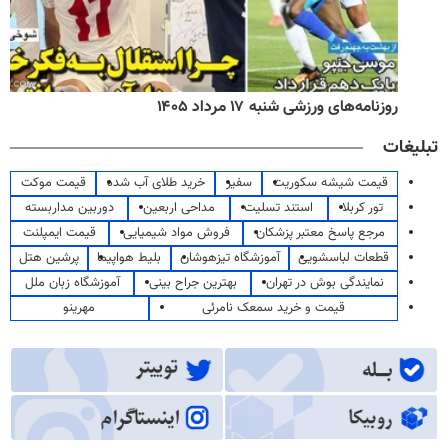
روزنامه‌های ورزشی شنبه ۱۷ مرداد ۱۴۰۵
تبلیغات
قیمت شیشه سکوریت
سفیر
خرید طلای آب شده
قیمت موکت
تور کربلا
استند تسلیت
مداحی اربعین
دوربین مداربسته
مرجع پاسخ معتبر پزشکان
فروش مواد شیمیایی
قیمت ایمپلنت
قطعات لباسشویی
آموزشگاه تیزهوشان
بلیط هواپیما
پرشین هتل
نمایندگی بوش در تهران
بهترین جراح بینی
آموزشگاه زبان ملل
قیمت و خرید سمعک نامرئی
مهرینو