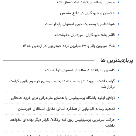
مومنی: رسانه می‌تواند امنیت‌ساز باشد
عکاسان و خبرنگاران در دفاع مقدس
هواشناسی: وضعیت جوی اصفهان پایدار است
قائم پناه: ‏خبرنگاران، مرزداران حقیقت‌اند
۳.۵ میلیون زائر و ۶۷ میلیون تردد خودرویی در اربعین ۱۴۰۵
پربازدیدترین ها
کامیون با راننده ۸ ساله در اصفهان توقیف شد
گرامیداشت سپهبد شهید سیدعبدالرحیم موسوی در حرم بانوی کرامت
برگزار شد
توافق اولیه باشگاه پرسپولیس با همتای مازندرانی برای خرید جنجالی
تمجید رسانه آلبانیایی از عملکرد آسانی مقابل استقلال خوزستان
حرکت سرمربی پرسپولیس روی لبه پرتگاه/ تارتار دیگر بهانه‌ای نخواهد
داشت