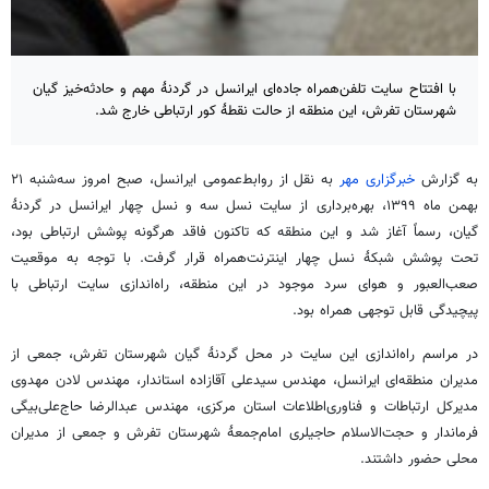
با افتتاح سایت تلفن‌همراه جاده‌ای ایرانسل در گردنۀ مهم و حادثه‌خیز گیان
شهرستان تفرش، این منطقه از حالت نقطۀ کور ارتباطی خارج شد.
به گزارش
خبرگزاری مهر
به نقل از روابط‌عمومی ایرانسل، صبح امروز سه‌شنبه ۲۱
بهمن ماه ۱۳۹۹، بهره‌برداری از سایت نسل سه و نسل چهار ایرانسل در
گردنۀ
گیان
، رسماً آغاز شد و این منطقه که تاکنون فاقد هرگونه پوشش ارتباطی بود،
تحت پوشش
شبکۀ
نسل چهار اینترنت‌همراه قرار گرفت. با توجه به موقعیت
صعب‌العبور و هوای سرد موجود در این منطقه، راه‌اندازی سایت ارتباطی با
پیچیدگی قابل توجهی همراه بود.
در مراسم راه‌اندازی این سایت در محل
گردنۀ
گیان
شهرستان تفرش، جمعی از
مدیران منطقه‌ای ایرانسل، مهندس سیدعلی آقازاده استاندار، مهندس لادن مهدوی
مدیرکل ارتباطات و فناوری‌اطلاعات استان مرکزی، مهندس عبدالرضا حاج‌علی‌بیگی
فرماندار و حجت‌الاسلام
حاجیلری
امام‌جمعۀ
شهرستان تفرش و جمعی از مدیران
محلی حضور داشتند.