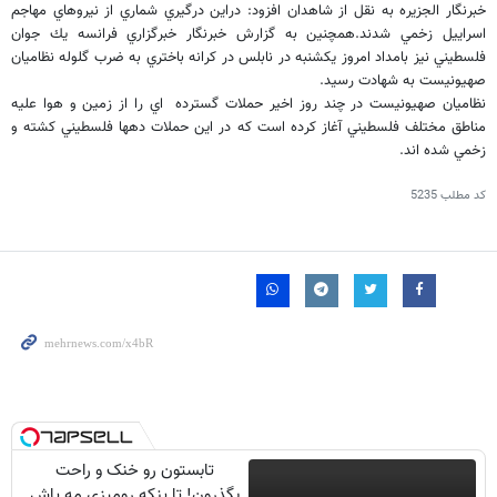
خبرنگار الجزيره به نقل از شاهدان افزود: دراين درگيري شماري از نيروهاي مهاجم
اسراييل زخمي شدند.همچنين به گزارش خبرنگار خبرگزاري فرانسه يك جوان
فلسطيني نيز بامداد امروز يكشنبه در نابلس در كرانه باختري به ضرب گلوله نظاميان
صهيونيست به شهادت رسيد.
نظاميان صهيونيست در چند روز اخير حملات گسترده اي را از زمين و هوا عليه
مناطق مختلف فلسطيني آغاز كرده است كه در اين حملات دهها فلسطيني كشته و
زخمي شده اند.
کد مطلب
5235
تابستون رو خنک و راحت
بگذرون! تا پنکه رومیزی مه پاش