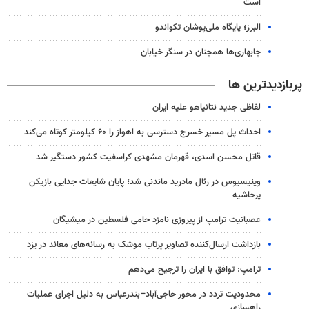
است
البرز؛ پایگاه ملی‌پوشان تکواندو
چابهاری‌ها همچنان در سنگر خیابان
پربازدیدترین ها
لفاظی جدید نتانیاهو علیه ایران
احداث پل مسیر خسرج دسترسی به اهواز را ۶۰ کیلومتر کوتاه می‌کند
قاتل محسن اسدی، قهرمان مشهدی کراسفیت کشور دستگیر شد
وینیسیوس در رئال مادرید ماندنی شد؛ پایان شایعات جدایی بازیکن
پرحاشیه
عصبانیت ترامپ از پیروزی نامزد حامی فلسطین در میشیگان
بازداشت ارسال‌کننده تصاویر پرتاب موشک به رسانه‌های معاند در یزد
ترامپ: توافق با ایران را ترجیح می‌دهم
محدودیت تردد در محور حاجی‌آباد–بندرعباس به دلیل اجرای عملیات
راهسازی