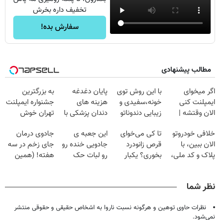
تخفیف داره بخرش
سفارش بده!
مطالب پیشنهادی
اگر میخوای
با این روش توی
پایان دغدغه
به بزرگترین
ایمپلنت کنی
خونه،سفیدی و
هزینه های
جشنواره ایمپلنت
الان وقتشه |
زیبایی دندوناتو
دندان پزشکی با
تهران خوش
فقط با ۲۵
برگردون
پک سفید کننده
اومدید! | فقط
خلافی خودروتو
تا کی می‌خوای
این جعبه ی
جادوی درمان
میلیون تومان!!!
(40%off)
خانگی
۲۵ میلیون !
الان ببین، با
قرص زانودرد
جادویی خنده رو
جای زخم در سه
پلاک و کد ملی،
بخوری؟ یکبار
رو لبات حک
هفته! (همین
بدون نیاز به
اصولی درمانش
میکنه
حالا رایگان
مراجعه حضوری
کن
خرید40%تخفیف
صحبت کنید)
نظر شما
نظرات حاوی توهین و هرگونه نسبت ناروا به اشخاص حقیقی و حقوقی منتشر
نمی‌شود.