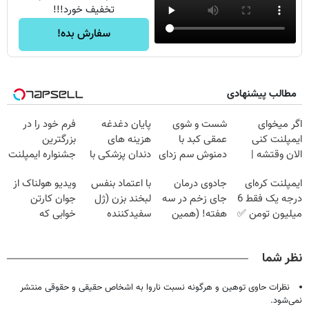
تخفیف خورد!!!
سفارش بده!
مطالب پیشنهادی
اگر میخوای
شست و شوی
پایان دغدغه
فرم خود را در
ایمپلنت کنی
عمقی کبد با
هزینه های
بزرگترین
الان وقتشه |
دمنوش سم زدای
دندان پزشکی با
جشنواره ایمپلنت
فقط با ۲۵
گیاهی
پک سفید کننده
تهران پر کنید ! |
ایمپلنت کره‌ای
جادوی درمان
با اعتماد بنفس
ویدیو هولناک از
میلیون تومان!!!
خانگی
فقط ۲۵ میلیون
درجه یک فقط 6
جای زخم در سه
لبخند بزن (ژل
جوان کارتن
میلیون تومن ✅
هفته! (همین
سفیدکننده
خوابی که
حالا رایگان
دندان40%تخفیف)
میلیاردر شد.
صحبت کنید)
آموزش رایگان
نظر شما
نظرات حاوی توهین و هرگونه نسبت ناروا به اشخاص حقیقی و حقوقی منتشر
نمی‌شود.