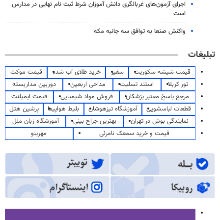
اجرای آزمون‌های غربالگری دانش آموزان شرط ثبت نام نهایی در مدارس
است
واکنش صنعا به توافق سه جانبه مکه
تبلیغات
قیمت شیشه سکوریت
سفیر
خرید طلای آب شده
قیمت موکت
تور کربلا
استند تسلیت
مداحی اربعین
دوربین مداربسته
مرجع پاسخ معتبر پزشکان
فروش مواد شیمیایی
قیمت ایمپلنت
قطعات لباسشویی
آموزشگاه تیزهوشان
بلیط هواپیما
پرشین هتل
نمایندگی بوش در تهران
بهترین جراح بینی
آموزشگاه زبان ملل
قیمت و خرید سمعک نامرئی
مهرینو